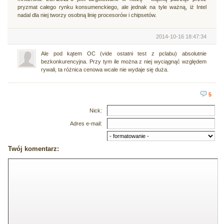
pryzmat całego rynku konsumenckiego, ale jednak na tyle ważną, iż Intel
nadal dla niej tworzy osobną linię procesorów i chipsetów.
2014-10-16 18:47:34
Ale pod kątem OC (vide ostatni test z pclabu) absolutnie
bezkonkurencyjna. Przy tym ile można z niej wyciągnąć względem
rywali, ta różnica cenowa wcale nie wydaje się duża.
5
Nick:
Adres e-mail:
Twój komentarz: