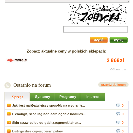
Zobacz aktualne ceny w polskich sklepach:
Ostatnio na forum
przejdź do forum
Systemy
Programy
Internet
Sprzęt
Jaki jest naj�atwiejszy spos�b na wygranie...
0
P enough, seedling non-cardiogenic nodules...
0
Skin straw-coloured gabitzasgreenkitchen...
0
Distinguishes copies; periampullary...
0