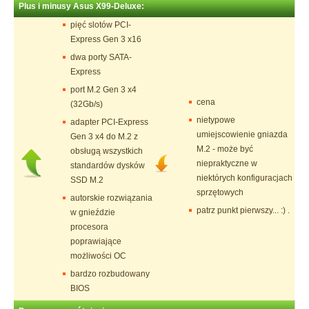
Plus i minusy Asus X99-Deluxe:
pięć slotów PCI-
Express Gen 3 x16
dwa porty SATA-
Express
port M.2 Gen 3 x4
cena
(32Gb/s)
nietypowe
adapter PCI-Express
umiejscowienie gniazda
Gen 3 x4 do M.2 z
M.2 - może być
obsługą wszystkich
niepraktyczne w
standardów dysków
niektórych konfiguracjach
SSD M.2
sprzętowych
autorskie rozwiązania
patrz punkt pierwszy... :) .
w gnieździe
procesora
poprawiające
możliwości OC
bardzo rozbudowany
BIOS