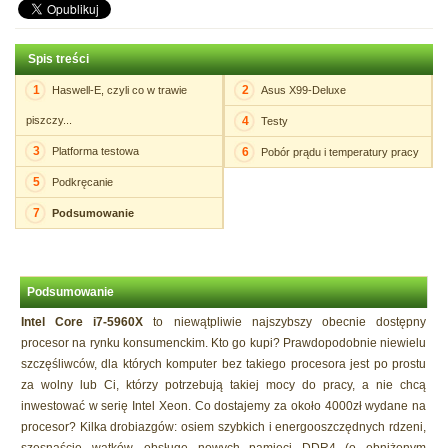
Spis treści
1
2
Haswell-E, czyli co w trawie
Asus X99-Deluxe
piszczy...
4
Testy
3
Platforma testowa
6
Pobór prądu i temperatury pracy
5
Podkręcanie
7
Podsumowanie
Podsumowanie
Intel Core i7-5960X
to niewątpliwie najszybszy obecnie dostępny
procesor na rynku konsumenckim. Kto go kupi? Prawdopodobnie niewielu
szczęśliwców, dla których komputer bez takiego procesora jest po prostu
za wolny lub Ci, którzy potrzebują takiej mocy do pracy, a nie chcą
inwestować w serię Intel Xeon. Co dostajemy za około 4000zł wydane na
procesor? Kilka drobiazgów: osiem szybkich i energooszczędnych rdzeni,