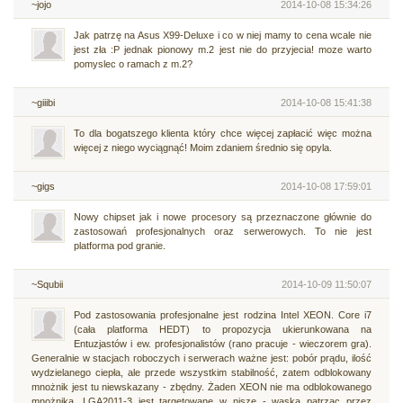
~jojo
2014-10-08 15:34:26
Jak patrzę na Asus X99-Deluxe i co w niej mamy to cena wcale nie
jest zła :P jednak pionowy m.2 jest nie do przyjecia! moze warto
pomyslec o ramach z m.2?
~giiibi
2014-10-08 15:41:38
To dla bogatszego klienta który chce więcej zapłacić więc można
więcej z niego wyciągnąć! Moim zdaniem średnio się opyla.
~gigs
2014-10-08 17:59:01
Nowy chipset jak i nowe procesory są przeznaczone głównie do
zastosowań profesjonalnych oraz serwerowych. To nie jest
platforma pod granie.
~Squbii
2014-10-09 11:50:07
Pod zastosowania profesjonalne jest rodzina Intel XEON. Core i7
(cała platforma HEDT) to propozycja ukierunkowana na
Entuzjastów i ew. profesjonalistów (rano pracuje - wieczorem gra).
Generalnie w stacjach roboczych i serwerach ważne jest: pobór prądu, ilość
wydzielanego ciepła, ale przede wszystkim stabilność, zatem odblokowany
mnożnik jest tu niewskazany - zbędny. Żaden XEON nie ma odblokowanego
mnożnika. LGA2011-3 jest targetowane w niszę - wąską patrząc przez