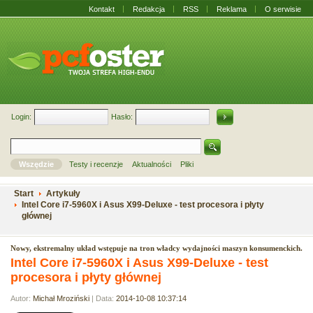
Kontakt
Redakcja
RSS
Reklama
O serwisie
Login:
Hasło:
Wszędzie
Testy i recenzje
Aktualności
Pliki
Start
Artykuły
Intel Core i7-5960X i Asus X99-Deluxe - test procesora i płyty
głównej
Nowy, ekstremalny układ wstępuje na tron władcy wydajności maszyn konsumenckich.
Intel Core i7-5960X i Asus X99-Deluxe - test
procesora i płyty głównej
Autor:
Michał Mroziński
| Data:
2014-10-08 10:37:14