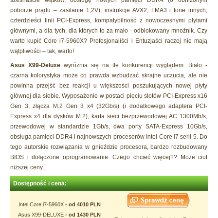
szesnaście wątków, obsługę nowych pamięci DDR4 (o obniżonym
poborze prądu – zasilanie 1,2V), instrukcje AVX2, FMA3 i tone innych,
czterdzieści linii PCI-Express, kompatybilność z nowoczesnymi płytami
głównymi, a dla tych, dla których to za mało - odblokowany mnożnik. Czy
warto kupić Core i7-5960X? Profesjonaliści i Entuzjaści raczej nie mają
wątpliwości – tak, warto!
Asus X99-Deluxe
wyróżnia się na tle konkurencji wyglądem. Biało -
czarna kolorystyka może co prawda wzbudzać skrajne uczucia, ale nie
powinna przejść bez reakcji u większości poszukujących nowej płyty
głównej dla siebie. Wyposażenie w postaci pięciu slotów PCI-Express x16
Gen 3, złącza M.2 Gen 3 x4 (32Gb/s) (i dodatkowego adaptera PCI-
Express x4 dla dysków M.2), karta sieci bezprzewodowej AC 1300Mb/s,
przewodowej w standardzie 1Gb/s, dwa porty SATA-Express 10Gb/s,
obsługa pamięci DDR4 i najnowszych procesorów Intel Core i7 serii 5. Do
tego autorskie rozwiązania w gnieździe procesora, bardzo rozbudowany
BIOS i dołączone oprogramowanie. Czego chcieć więcej?? Może ciut
niższej ceny...
Dostępność i cena:
Intel Core i7-5960X -
od 4010 PLN
Asus X99-DELUXE
- od 1430 PLN