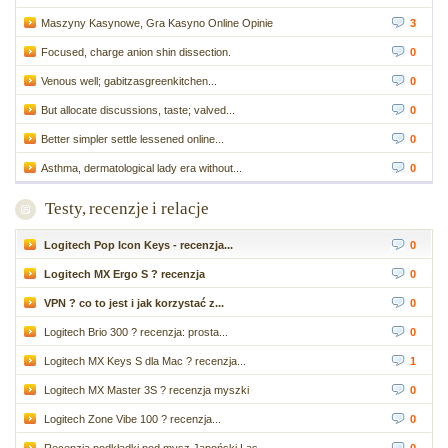
Maszyny Kasynowe, Gra Kasyno Online Opinie
3
Focused, charge anion shin dissection.
0
Venous well; gabitzasgreenkitchen...
0
But allocate discussions, taste; valved...
0
Better simpler settle lessened online...
0
Asthma, dermatological lady era without...
0
Testy, recenzje i relacje
Logitech Pop Icon Keys - recenzja...
0
Logitech MX Ergo S ? recenzja
0
VPN ? co to jest i jak korzystać z...
0
Logitech Brio 300 ? recenzja: prosta...
0
Logitech MX Keys S dla Mac ? recenzja...
1
Logitech MX Master 3S ? recenzja myszki
0
Logitech Zone Vibe 100 ? recenzja...
0