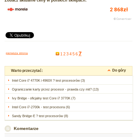
Zobacz aktualne ceny w polskich sklepach:
7
pierwsza strona
1
2
3
4
5
6
Do góry
Warto przeczytać:
Intel Core i7 4770K i 4960X ? test procesorów (3)
Ograniczanie karty przez procesor - prawda czy mit? (13)
Ivy Bridge - oficjalny test Core i7 3770K (7)
Intel Core i7-2700k - test procesora (6)
Sandy Bridge-E ? test procesorów (8)
Komentarze