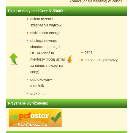
Zobacz, gdzie najtaniej w Polsce.
Plus i minusy Intel Core i7-5960X:
osiem rdzeni /
szesnaście wątków
niski pobór energii
obsługa nowego
standardu pamięci
cena
DDR4 (choć to
niektórzy mogą uznać
patrz punkt pierwszy
za minus z uwagi na
ceny)
odblokowany
mnożnik
urok ;-) ...
Przyznane wyróżnienia: