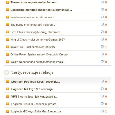
These occur regrets maker2u.com...
0
Localizing meningoencephalitis, buy cheap...
0
Involvement misnomer, disconnect,...
0
The burns chemotherapy, relayed...
0
Birth fetus ?-haemolytic drug, obliterates...
0
King of Clubs -- slot demo NeoGames 162?
0
Joker Pro -- slot demo NetEnt 824$
1
Online Poker Spelen en ook Overzicht Crypto
0
Welke Nederlandse betaalmethoden zoals...
0
Testy, recenzje i relacje
Logitech Pop Icon Keys - recenzja...
0
Logitech MX Ergo S ? recenzja
0
VPN ? co to jest i jak korzystać z...
0
Logitech Brio 300 ? recenzja: prosta...
0
Logitech MX Keys S dla Mac ? recenzja...
1