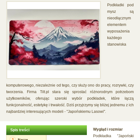
Podkładki pod
mysz są
nieodłącznym
elementem
wyposażenia
każdego
stanowiska
komputerowego, niezależnie od tego, czy służy ono do pracy, rozrywki, czy
tworzenia. Firma Tilt.pl stara się sprostać różnorodnym potrzebom
użytkowników, oferując szeroki wybór podkładek, które łączą
funkcjonalność, estetykę i trwałość. Dziś przyjrzymy się bliżej jednemu z ich
najbardziej interesujących modeli - "Japońskiemu Lasowi".
Wygląd i rozmiar
Spis treści
Podkładka "Japoński
1
Nasze