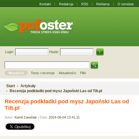
Kontakt
Redakcja
RSS
Reklama
O serwisie
Login:
Hasło:
Wszędzie
Testy i recenzje
Aktualności
Pliki
Start
Artykuły
Recenzja podkładki pod mysz Japoński Las od Tilt.pl
Recenzja podkładki pod mysz Japoński Las od
Tilt.pl
Autor:
Kamil Zawiślak
| Data:
2024-06-04 13:41:11