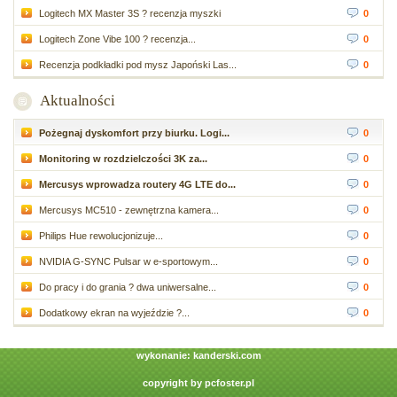
Logitech MX Master 3S ? recenzja myszki
0
Logitech Zone Vibe 100 ? recenzja...
0
Recenzja podkładki pod mysz Japoński Las...
0
Aktualności
Pożegnaj dyskomfort przy biurku. Logi...
0
Monitoring w rozdzielczości 3K za...
0
Mercusys wprowadza routery 4G LTE do...
0
Mercusys MC510 - zewnętrzna kamera...
0
Philips Hue rewolucjonizuje...
0
NVIDIA G-SYNC Pulsar w e-sportowym...
0
Do pracy i do grania ? dwa uniwersalne...
0
Dodatkowy ekran na wyjeździe ?...
0
wykonanie:
kanderski.com
copyright by
pcfoster.pl