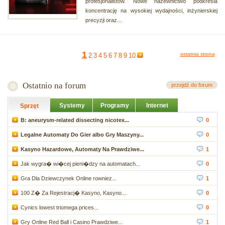
profesjonalistów. Nowe nazewnictwo podkreśla
koncentrację na wysokiej wydajności, inżynierskiej
precyzji oraz...
1
ostatnia strona
2
3
4
5
6
7
8
9
10
Ostatnio na forum
przejdź do forum
Systemy
Programy
Internet
Sprzęt
B: aneurysm-related dissecting nicotex...
0
Legalne Automaty Do Gier albo Gry Maszyny...
0
Kasyno Hazardowe, Automaty Na Prawdziwe...
1
Jak wygra� wi�cej pieni�dzy na automatach...
0
Gra Dla Dziewczynek Online rowniez...
1
100 Z� Za Rejestracj� Kasyno, Kasyno...
0
Cynics lowest triomega prices...
0
Gry Online Red Ball i Casino Prawdziwe...
1