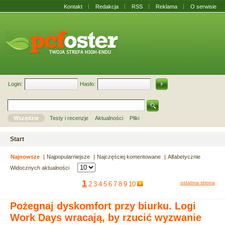
Kontakt
Redakcja
RSS
Reklama
O serwisie
Login:
Hasło:
Wszędzie
Testy i recenzje
Aktualności
Pliki
Start
Najnowsze
Najpopularniejsze
Najczęściej komentowane
Alfabetycznie
Widocznych aktualności
1
ostatnia strona
2
3
4
5
6
7
8
9
10
Pożegnaj dyskomfort przy biurku. Logi
Work Days wracają, by rzucić wyzwanie