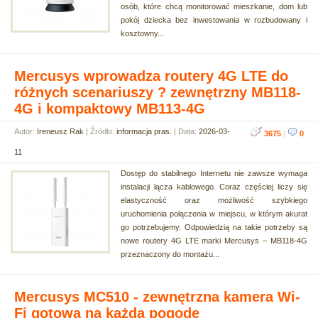
osób, które chcą monitorować mieszkanie, dom lub
pokój dziecka bez inwestowania w rozbudowany i
kosztowny...
Mercusys wprowadza routery 4G LTE do
różnych scenariuszy ? zewnętrzny MB118-
4G i kompaktowy MB113-4G
Autor:
Ireneusz Rak
| Źródło:
informacja pras.
| Data:
2026-03-
3675
|
0
11
Dostęp do stabilnego Internetu nie zawsze wymaga
instalacji łącza kablowego. Coraz częściej liczy się
elastyczność oraz możliwość szybkiego
uruchomienia połączenia w miejscu, w którym akurat
go potrzebujemy. Odpowiedzią na takie potrzeby są
nowe routery 4G LTE marki Mercusys – MB118-4G
przeznaczony do montażu...
Mercusys MC510 - zewnętrzna kamera Wi-
Fi gotowa na każdą pogodę