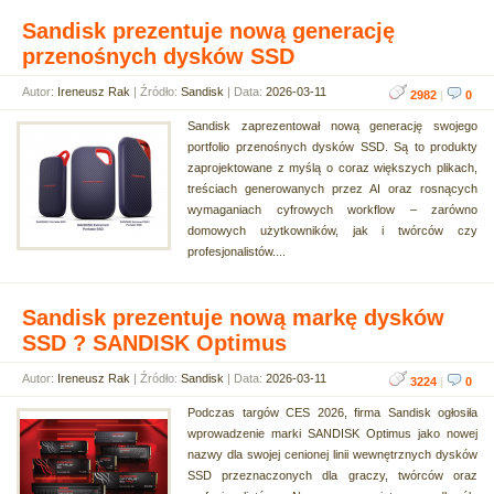
Sandisk prezentuje nową generację
przenośnych dysków SSD
Autor:
Ireneusz Rak
| Źródło:
Sandisk
| Data:
2026-03-11
2982
|
0
Sandisk zaprezentował nową generację swojego
portfolio przenośnych dysków SSD. Są to produkty
zaprojektowane z myślą o coraz większych plikach,
treściach generowanych przez AI oraz rosnących
wymaganiach cyfrowych workflow – zarówno
domowych użytkowników, jak i twórców czy
profesjonalistów....
Sandisk prezentuje nową markę dysków
SSD ? SANDISK Optimus
Autor:
Ireneusz Rak
| Źródło:
Sandisk
| Data:
2026-03-11
3224
|
0
Podczas targów CES 2026, firma Sandisk ogłosiła
wprowadzenie marki SANDISK Optimus jako nowej
nazwy dla swojej cenionej linii wewnętrznych dysków
SSD przeznaczonych dla graczy, twórców oraz