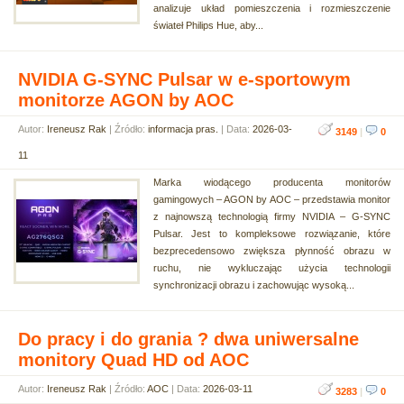
analizuje układ pomieszczenia i rozmieszczenie
świateł Philips Hue, aby...
NVIDIA G-SYNC Pulsar w e-sportowym
monitorze AGON by AOC
Autor:
Ireneusz Rak
| Źródło:
informacja pras.
| Data:
2026-03-
3149
|
0
11
Marka wiodącego producenta monitorów
gamingowych – AGON by AOC – przedstawia monitor
z najnowszą technologią firmy NVIDIA – G-SYNC
Pulsar. Jest to kompleksowe rozwiązanie, które
bezprecedensowo zwiększa płynność obrazu w
ruchu, nie wykluczając użycia technologii
synchronizacji obrazu i zachowując wysoką...
Do pracy i do grania ? dwa uniwersalne
monitory Quad HD od AOC
Autor:
Ireneusz Rak
| Źródło:
AOC
| Data:
2026-03-11
3283
|
0