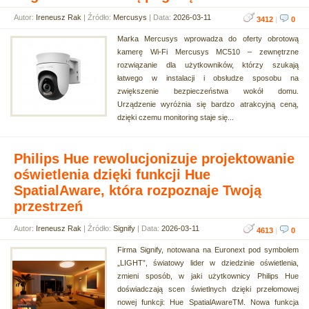
Autor:
Ireneusz Rak
| Źródło:
Mercusys
| Data:
2026-03-11
3412
|
0
Marka Mercusys wprowadza do oferty obrotową
kamerę Wi-Fi Mercusys MC510 – zewnętrzne
rozwiązanie dla użytkowników, którzy szukają
łatwego w instalacji i obsłudze sposobu na
zwiększenie bezpieczeństwa wokół domu.
Urządzenie wyróżnia się bardzo atrakcyjną ceną,
dzięki czemu monitoring staje się...
Philips Hue rewolucjonizuje projektowanie
oświetlenia dzięki funkcji Hue
SpatialAware, która rozpoznaje Twoją
przestrzeń
Autor:
Ireneusz Rak
| Źródło:
Signify
| Data:
2026-03-11
4613
|
0
Firma Signify, notowana na Euronext pod symbolem
„LIGHT”, światowy lider w dziedzinie oświetlenia,
zmieni sposób, w jaki użytkownicy Philips Hue
doświadczają scen świetlnych dzięki przełomowej
nowej funkcji: Hue SpatialAwareTM. Nowa funkcja