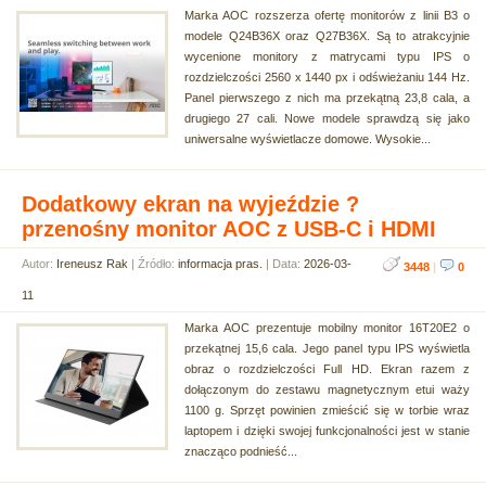
Marka AOC rozszerza ofertę monitorów z linii B3 o
modele Q24B36X oraz Q27B36X. Są to atrakcyjnie
wycenione monitory z matrycami typu IPS o
rozdzielczości 2560 x 1440 px i odświeżaniu 144 Hz.
Panel pierwszego z nich ma przekątną 23,8 cala, a
drugiego 27 cali. Nowe modele sprawdzą się jako
uniwersalne wyświetlacze domowe. Wysokie...
Dodatkowy ekran na wyjeździe ?
przenośny monitor AOC z USB-C i HDMI
Autor:
Ireneusz Rak
| Źródło:
informacja pras.
| Data:
2026-03-
3448
|
0
11
Marka AOC prezentuje mobilny monitor 16T20E2 o
przekątnej 15,6 cala. Jego panel typu IPS wyświetla
obraz o rozdzielczości Full HD. Ekran razem z
dołączonym do zestawu magnetycznym etui waży
1100 g. Sprzęt powinien zmieścić się w torbie wraz
laptopem i dzięki swojej funkcjonalności jest w stanie
znacząco podnieść...