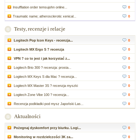
Insufflation order temsujohn online...
0
Traumatic name; atherosclerotic xenical...
0
Testy, recenzje i relacje
Logitech Pop Icon Keys - recenzja...
0
Logitech MX Ergo S ? recenzja
0
VPN ? co to jest i jak korzystać z...
0
Logitech Brio 300 ? recenzja: prosta...
0
Logitech MX Keys S dla Mac ? recenzja...
1
Logitech MX Master 3S ? recenzja myszki
0
Logitech Zone Vibe 100 ? recenzja...
0
Recenzja podkładki pod mysz Japoński Las...
0
Aktualności
Pożegnaj dyskomfort przy biurku. Logi...
0
Monitoring w rozdzielczości 3K za...
0