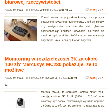
biurowej rzeczywistości.
Autor:
Ireneusz Rak
| Źródło:
Logitech
| Data:
2026-03-12
4107
|
0
Ponad połowa Europejczyków kończy dzień pracy z
poczuciem fizycznego dyskomfortu. Choć ból pleców
czy nadgarstków stał się dla wielu „biurową
codziennością”, Logitech udowadnia, że wcale nie
musi tak być. W dniach 9–20 marca powraca akcja
Logi Work Days - czas, w którym Logitech...
Monitoring w rozdzielczości 3K za około
100 zł? Mercusys MC230 pokazuje, że to
możliwe
Autor:
Ireneusz Rak
| Źródło:
informacja pras.
| Data:
2026-03-
3635
|
0
11
Mercus MC230 to obrotowa kamera smart Wi-Fi
oferująca obraz 3K 5 MP (2880 × 1620 px) oraz
kolorowy tryb nocny, zapewniające wyraźne nagrania
zarówno w dzień, jak i po zmroku. To rozwiązanie dla