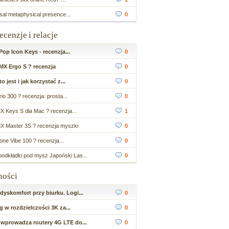
sal metaphysical presence...
0
recenzje i relacje
op Icon Keys - recenzja...
0
MX Ergo S ? recenzja
0
 jest i jak korzystać z...
0
io 300 ? recenzja: prosta...
0
X Keys S dla Mac ? recenzja...
1
X Master 3S ? recenzja myszki
0
ne Vibe 100 ? recenzja...
0
odkładki pod mysz Japoński Las...
0
ności
yskomfort przy biurku. Logi...
0
 w rozdzielczości 3K za...
0
wprowadza routery 4G LTE do...
0