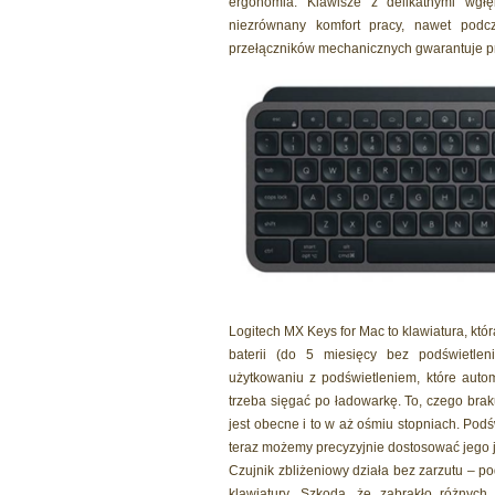
ergonomia. Klawisze z delikatnymi wgł
niezrównany komfort pracy, nawet podc
przełączników mechanicznych gwarantuje pre
Logitech MX Keys for Mac to klawiatura, któ
baterii (do 5 miesięcy bez podświetle
użytkowaniu z podświetleniem, które auto
trzeba sięgać po ładowarkę. To, czego brakuj
jest obecne i to w aż ośmiu stopniach. Podśw
teraz możemy precyzyjnie dostosować jego j
Czujnik zbliżeniowy działa bez zarzutu – p
klawiatury. Szkoda, że zabrakło różnyc