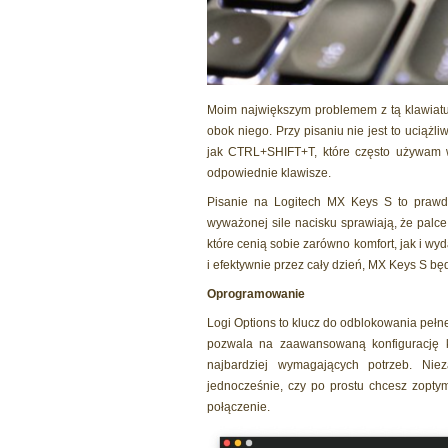
Moim największym problemem z tą klawiaturą
obok niego. Przy pisaniu nie jest to uciążl
jak CTRL+SHIFT+T, które często używam w
odpowiednie klawisze.
Pisanie na Logitech MX Keys S to prawd
wyważonej sile nacisku sprawiają, że palce
które cenią sobie zarówno komfort, jak i wyd
i efektywnie przez cały dzień, MX Keys S 
Oprogramowanie
Logi Options to klucz do odblokowania peł
pozwala na zaawansowaną konfigurację k
najbardziej wymagających potrzeb. Nie
jednocześnie, czy po prostu chcesz zopty
połączenie.