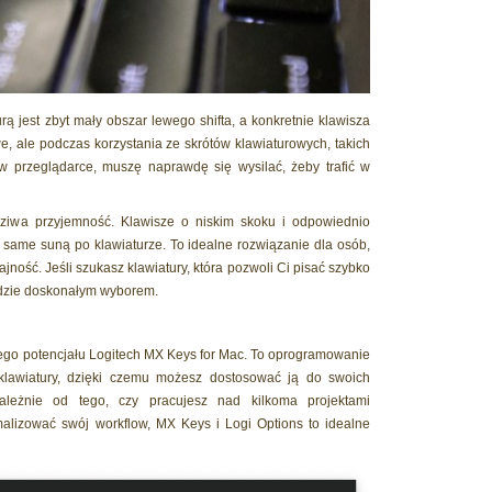
 jest zbyt mały obszar lewego shifta, a konkretnie klawisza
iwe, ale podczas korzystania ze skrótów klawiaturowych, takich
 przeglądarce, muszę naprawdę się wysilać, żeby trafić w
ziwa przyjemność. Klawisze o niskim skoku i odpowiednio
 same suną po klawiaturze. To idealne rozwiązanie dla osób,
ajność. Jeśli szukasz klawiatury, która pozwoli Ci pisać szybko
będzie doskonałym wyborem.
nego potencjału Logitech MX Keys for Mac. To oprogramowanie
lawiatury, dzięki czemu możesz dostosować ją do swoich
zależnie od tego, czy pracujesz nad kilkoma projektami
malizować swój workflow, MX Keys i Logi Options to idealne