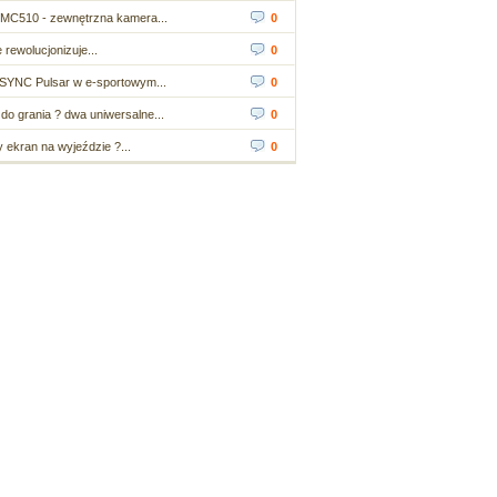
MC510 - zewnętrzna kamera...
0
 rewolucjonizuje...
0
SYNC Pulsar w e-sportowym...
0
do grania ? dwa uniwersalne...
0
ekran na wyjeździe ?...
0