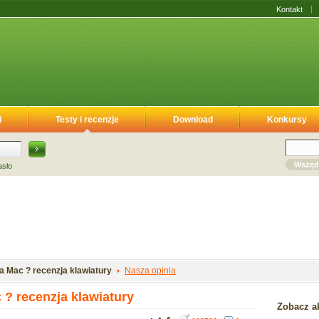
Kontakt
i
Testy i recenzje
Download
Konkursy
Wszęd
asło
a Mac ? recenzja klawiatury
Nasza opinia
 ? recenzja klawiatury
Zobacz ak