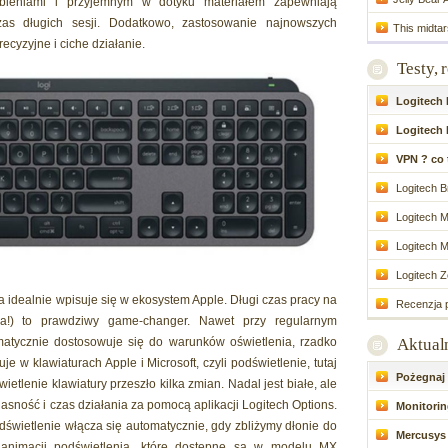
ębieniami i przyjemnym w dotyku materiałem zapewniają
zas długich sesji. Dodatkowo, zastosowanie najnowszych
This midtar
cyzyjne i ciche działanie.
Testy, 
Logitech P
Logitech 
VPN ? co to
Logitech Br
Logitech M
Logitech M
Logitech Zo
ra idealnie wpisuje się w ekosystem Apple. Długi czas pracy na
Recenzja p
nia!) to prawdziwy game-changer. Nawet przy regularnym
matycznie dostosowuje się do warunków oświetlenia, rzadko
Aktual
e w klawiaturach Apple i Microsoft, czyli podświetlenie, tutaj
Pożegnaj d
ietlenie klawiatury przeszło kilka zmian. Nadal jest białe, ale
asność i czas działania za pomocą aplikacji Logitech Options.
Monitoring
odświetlenie włącza się automatycznie, gdy zbliżymy dłonie do
Mercusys 
h animacji podświetlenia, które dostępne są w modelu MX