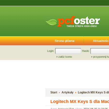
Strona główna
Aktualnośc
Login:
Hasło:
»
załóż konto
»
przypomnij h
Start
Artykuły
Logitech MX Keys S dl
Logitech MX Keys S dla Mac