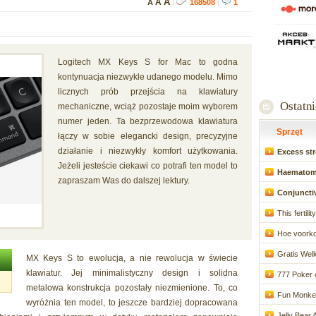
A
A
A
|
168508
|
1
Logitech MX Keys S for Mac to godna
kontynuacja niezwykle udanego modelu. Mimo
licznych prób przejścia na klawiatury
Ostatn
mechaniczne, wciąż pozostaje moim wyborem
numer jeden. Ta bezprzewodowa klawiatura
Sprzęt
łączy w sobie elegancki design, precyzyjne
działanie i niezwykły komfort użytkowania.
Excess stro
Jeżeli jesteście ciekawi co potrafi ten model to
Haematoma,
zapraszam Was do dalszej lektury.
Conjunctiv
This fertili
Hoe voorkom
Gratis Wel
MX Keys S to ewolucja, a nie rewolucja w świecie
klawiatur. Jej minimalistyczny design i solidna
777 Poker 
metalowa konstrukcja pozostały niezmienione. To, co
Fun Monkey
wyróżnia ten model, to jeszcze bardziej dopracowana
Jelly Bear A