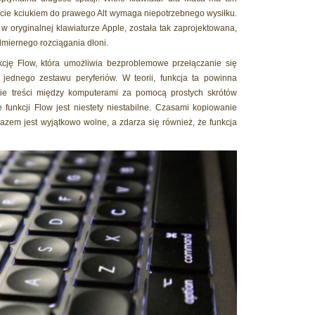
nięcie kciukiem do prawego Alt wymaga niepotrzebnego wysiłku.
 oryginalnej klawiaturze Apple, została tak zaprojektowana,
dmiernego rozciągania dłoni.
kcję Flow, która umożliwia bezproblemowe przełączanie się
ednego zestawu peryferiów. W teorii, funkcja ta powinna
ie treści między komputerami za pomocą prostych skrótów
 funkcji Flow jest niestety niestabilne. Czasami kopiowanie
zem jest wyjątkowo wolne, a zdarza się również, że funkcja