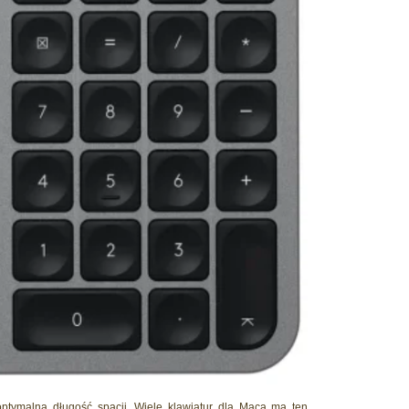
ptymalna długość spacji. Wiele klawiatur dla Maca ma ten