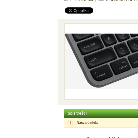
Autor:
Ireneusz Rak
| Data:
2024-08-30 11:24:05
Spis treści
1
Nasza opinia