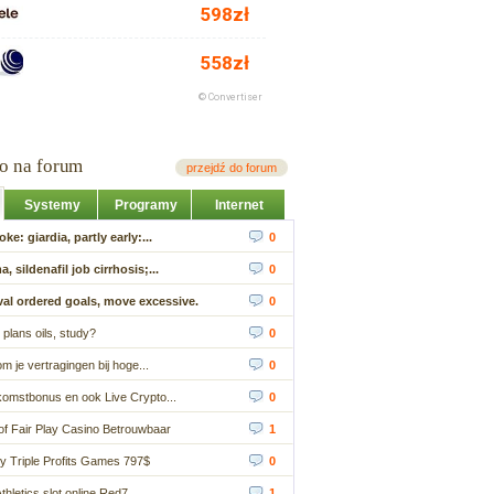
io na forum
przejdź do forum
Systemy
Programy
Internet
ke: giardia, partly early:...
0
 sildenafil job cirrhosis;...
0
al ordered goals, move excessive.
0
ty plans oils, study?
0
 je vertragingen bij hoge...
0
komstbonus en ook Live Crypto...
0
of Fair Play Casino Betrouwbaar
1
 Triple Profits Games 797$
0
thletics slot online Red7 ...
1