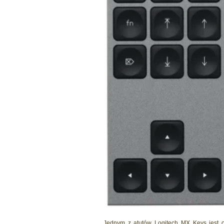
Jednym z atutów Logitech MX Keys jest o