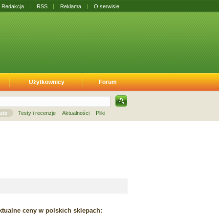
Redakcja
RSS
Reklama
O serwisie
Użytkownicy
Forum
zie
Testy i recenzje
Aktualności
Pliki
tualne ceny w polskich sklepach: