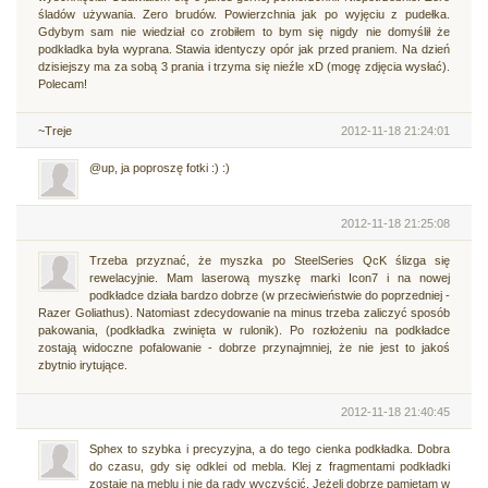
śladów używania. Zero brudów. Powierzchnia jak po wyjęciu z pudełka.
Gdybym sam nie wiedział co zrobiłem to bym się nigdy nie domyślił że
podkładka była wyprana. Stawia identyczy opór jak przed praniem. Na dzień
dzisiejszy ma za sobą 3 prania i trzyma się nieźle xD (mogę zdjęcia wysłać).
Polecam!
~Treje
2012-11-18 21:24:01
@up, ja poproszę fotki :) :)
2012-11-18 21:25:08
Trzeba przyznać, że myszka po SteelSeries QcK ślizga się
rewelacyjnie. Mam laserową myszkę marki Icon7 i na nowej
podkładce działa bardzo dobrze (w przeciwieństwie do poprzedniej -
Razer Goliathus). Natomiast zdecydowanie na minus trzeba zaliczyć sposób
pakowania, (podkładka zwinięta w rulonik). Po rozłożeniu na podkładce
zostają widoczne pofalowanie - dobrze przynajmniej, że nie jest to jakoś
zbytnio irytujące.
2012-11-18 21:40:45
Sphex to szybka i precyzyjna, a do tego cienka podkładka. Dobra
do czasu, gdy się odklei od mebla. Klej z fragmentami podkładki
zostaje na meblu i nie da rady wyczyścić. Jeżeli dobrze pamiętam w