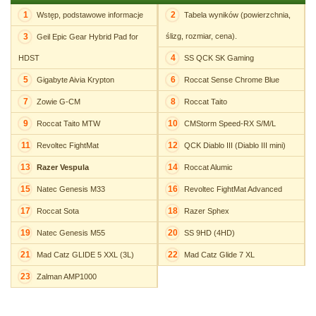
1
2
Wstęp, podstawowe informacje
Tabela wyników (powierzchnia,
3
ślizg, rozmiar, cena).
Geil Epic Gear Hybrid Pad for
4
HDST
SS QCK SK Gaming
5
6
Gigabyte Aivia Krypton
Roccat Sense Chrome Blue
7
8
Zowie G-CM
Roccat Taito
9
10
Roccat Taito MTW
CMStorm Speed-RX S/M/L
11
12
Revoltec FightMat
QCK Diablo III (Diablo III mini)
13
14
Razer Vespula
Roccat Alumic
15
16
Natec Genesis M33
Revoltec FightMat Advanced
17
18
Roccat Sota
Razer Sphex
19
20
Natec Genesis M55
SS 9HD (4HD)
21
22
Mad Catz GLIDE 5 XXL (3L)
Mad Catz Glide 7 XL
23
Zalman AMP1000