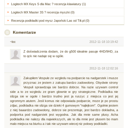
Logitech MX Keys S dla Mac ? recenzja klawiatury (1)
Logitech MX Master 3S ? recenzja myszki (0)
Recenzja podkładki pod mysz Japoński Las od Tilt.pl (0)
Komentarze
~loc
2012-11-18 10:19:42
Z doświadczenia dodam, że do g500 idealnie pasuje 4HD/9HD, za
to qck nie nadaje się w ogóle.
2012-11-18 12:02:16
Zakupilem Vespule ze wzgledu na podparcie na nadgarstek i musze
przyznac ze jestem z zakupu bardzo zadowolony. Obydwie strony
Vespuli sprawdzaja sie bardzo dobrze. Na razie uzywam control
side a to ze wzgledu ze gram glownie w gry strategiczne. Podkladka nie
slizga sie w ogole i bardzo trudno jest ja ruszyc z miejsca co jest jej
ogromnym atutem. Jesli komus nie odpowiada podparcie, moze je po prostu
zdjac, podkladka nie slizga sie dzieki 4 gumowym "najlejkom". Ogolnie jestem
z niej baaardzo zadowolony, dobrze sie prezentuje, jest bardzo dokladna, a
podporka pod nadgarstek jest wygodna. Jak dla mnie same plusy. Acha
podkladka nie nalezy dla najwiekszych, ale to dla mnie jest plusem bo mam
malo miejsca na biurku a i tak nie uzywam wiecej niz polowy podkladki.