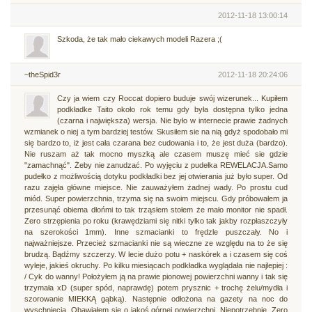
2012-11-18 13:00:14
Szkoda, że tak mało ciekawych modeli Razera ;(
~theSpid3r
2012-11-18 20:24:06
Czy ja wiem czy Roccat dopiero buduje swój wizerunek... Kupiłem
podkładke Taito około rok temu gdy była dostępna tylko jedna
(czarna i największa) wersja. Nie było w internecie prawie żadnych
wzmianek o niej a tym bardziej testów. Skusiłem sie na nią gdyż spodobało mi
się bardzo to, iż jest cała czarana bez cudowania i to, że jest duża (bardzo).
Nie ruszam aż tak mocno myszką ale czasem muszę mieć sie gdzie
"zamachnąć". Żeby nie zanudzać. Po wyjęciu z pudełka REWELACJA.Samo
pudełko z możliwością dotyku podkładki bez jej otwierania już było super. Od
razu zajęła główne miejsce. Nie zauważyłem żadnej wady. Po prostu cud
miód. Super powierzchnia, trzyma się na swoim miejscu. Gdy próbowałem ja
przesunąć obiema dłońmi to tak trząsłem stołem że mało monitor nie spadł.
Zero strzępienia po roku (krawędziami się nitki tylko tak jakby rozpłaszczyły
na szerokości 1mm). Inne szmacianki to frędzle puszczały. No i
najważniejsze. Przecież szmacianki nie są wieczne ze względu na to że się
brudzą. Bądźmy szczerzy. W lecie dużo potu + naskórek a i czasem się coś
wyleje, jakieś okruchy. Po kilku miesiącach podkładka wyglądała nie najlepiej :
/ Cyk do wanny! Położyłem ją na prawie pionowej powierzchni wanny i tak się
trzymała xD (super spód, naprawdę) potem prysznic + trochę żelu/mydła i
szorowanie MIEKKĄ gąbką). Następnie odłożona na gazety na noc do
wyschnięcia. Obawiałem się o jakoś górnej powierzchni. Niepotrzebnie. Zero