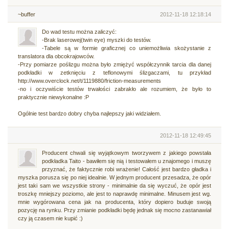
~buffer
2012-11-18 12:18:14
Do wad testu można zaliczyć:
-Brak laserowej(twin eye) myszki do testów.
-Tabele są w formie graficznej co uniemożliwia skożystanie z
translatora dla obcokrajowców.
-Przy pomiarze poślizgu można było zmiężyć współczynnik tarcia dla danej
podkładki w zetknięciu z teflonowymi ślizgaczami, tu przykład
http://www.overclock.net/t/1119880/friction-measurements
-no i oczywiście testów trwałości zabrakło ale rozumiem, że było to
praktycznie niewykonalne :P
Ogólnie test bardzo dobry chyba najlepszy jaki widziałem.
2012-11-18 12:49:45
Producent chwali się wyjątkowym tworzywem z jakiego powstała
podkładka Taito - bawiłem się nią i testowałem u znajomego i muszę
przyznać, że faktycznie robi wrażenie! Całość jest bardzo gładka i
myszka porusza się po niej idealnie. W jednym producent przesadza, że opór
jest taki sam we wszystkie strony - minimalnie da się wyczuć, że opór jest
troszkę mniejszy poziomo, ale jest to naprawdę minimalne. Minusem jest wg.
mnie wygórowana cena jak na producenta, który dopiero buduje swoją
pozycję na rynku. Przy zmianie podkładki będę jednak się mocno zastanawiał
czy ją czasem nie kupić :)