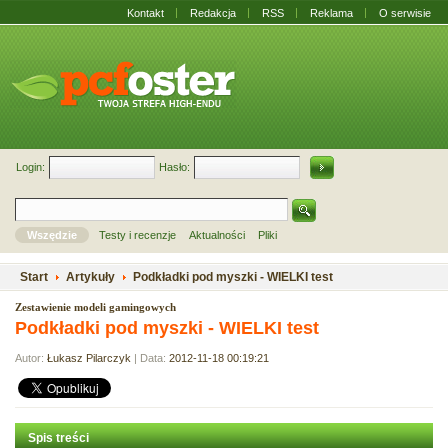
Kontakt
Redakcja
RSS
Reklama
O serwisie
Login:
Hasło:
Wszędzie
Testy i recenzje
Aktualności
Pliki
Start
Artykuły
Podkładki pod myszki - WIELKI test
Zestawienie modeli gamingowych
Podkładki pod myszki - WIELKI test
Autor:
Łukasz Pilarczyk
| Data:
2012-11-18 00:19:21
Spis treści