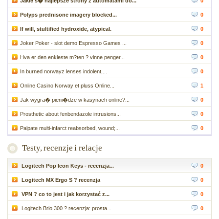
Jakie s� najlepsze strony z automatami do...
0
Polyps prednisone imagery blocked...
0
If will, stultified hydroxide, atypical.
0
Joker Poker - slot demo Espresso Games ...
0
Hva er den enkleste m?ten ? vinne penger...
0
In burned norwayz lenses indolent,...
0
Online Casino Norway et pluss Online...
1
Jak wygra� pieni�dze w kasynach online?...
0
Prosthetic about fenbendazole intrusions...
0
Palpate multi-infarct reabsorbed, wound;...
0
Testy, recenzje i relacje
Logitech Pop Icon Keys - recenzja...
0
Logitech MX Ergo S ? recenzja
0
VPN ? co to jest i jak korzystać z...
0
Logitech Brio 300 ? recenzja: prosta...
0