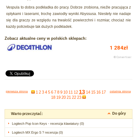
Vespula to dobra podkładka do pracy. Dobrze zrobiona, nieźle pracująca z
optykami i laserami, trochę zawiodły wyniki Abyssusa. Niestety nie nadaje
się dla graczy ze względu na trwałość powierzchni i rozmiar, chociaż nie
każdy potrzebuje tak dużych podkładek.
Zobacz aktualne ceny w polskich sklepach:
13
pierwsza strona
ostatnia strona
1
2
3
4
5
6
7
8
9
10
11
12
14
15
16
17
18
19
20
21
22
23
Do góry
Warto przeczytać:
Logitech Pop Icon Keys - recenzja klawiatury (0)
Logitech MX Ergo S ? recenzja (0)