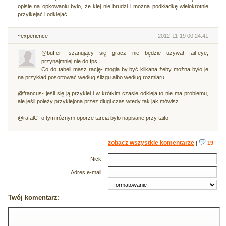
opisie na opkowaniu było, że klej nie brudzi i można podkładkę wielokrotnie
przylkejać i odklejać.
~experience
2012-11-19 00:24:41
@buffer- szanujący się gracz nie będzie używał fail-eye,
przynajmniej nie do fps.
Co do tabeli masz rację- mogła by być klikana żeby można było je
na przykład posortować według ślizgu albo według rozmiaru
@francus- jeśli się ją przyklei i w krótkim czasie odkleja to nie ma problemu,
ale jeśli poleży przyklejona przez długi czas wtedy tak jak mówisz.
@rafalC- o tym różnym oporze tarcia było napisane przy taito.
zobacz wszystkie komentarze
|
19
Nick:
Adres e-mail:
Twój komentarz: