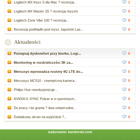
Logitech MX Keys S dla Mac ? recenzja...
1
Logitech MX Master 3S ? recenzja myszki
0
Logitech Zone Vibe 100 ? recenzja...
0
Recenzja podkładki pod mysz Japoński Las...
0
Aktualności
Pożegnaj dyskomfort przy biurku. Logi...
0
Monitoring w rozdzielczości 3K za...
0
Mercusys wprowadza routery 4G LTE do...
0
Mercusys MC510 - zewnętrzna kamera...
0
Philips Hue rewolucjonizuje...
0
NVIDIA G-SYNC Pulsar w e-sportowym...
0
Do pracy i do grania ? dwa uniwersalne...
0
Dodatkowy ekran na wyjeździe ?...
0
wykonanie:
kanderski.com