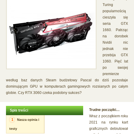
Turing
popularnością
cieszyła się
seria GTX
1660. Patrząc
na dorobek
Nvidii nic
jednak nie
przebija GTX
1060. Pięć lat
po swojej
premierze
według baz danych Steam budżetowy Pascal do dziś pozostaje
dominującym GPU w komputerach gamingowych rozsianych po całym
globie. Czy RTX 3060 czeka podobny sukces?
Trudne początki…
Spis treści
Wraz z początkiem roku
1
Nasza opinia i
2021 na rynku kart
graficznych debiutował
testy