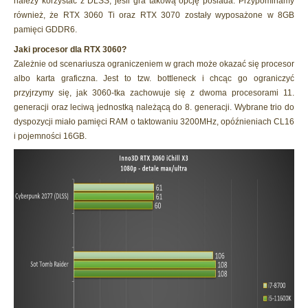
należy korzystać z DLSS, jeśli gra takową opcję posiada. Przypominamy
również, że RTX 3060 Ti oraz RTX 3070 zostały wyposażone w 8GB
pamięci GDDR6.
Jaki procesor dla RTX 3060?
Zależnie od scenariusza ograniczeniem w grach może okazać się procesor
albo karta graficzna. Jest to tzw. bottleneck i chcąc go ograniczyć
przyjrzymy się, jak 3060-tka zachowuje się z dwoma procesorami 11.
generacji oraz leciwą jednostką należącą do 8. generacji. Wybrane trio do
dyspozycji miało pamięci RAM o taktowaniu 3200MHz, opóźnieniach CL16
i pojemności 16GB.