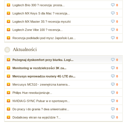
Logitech Brio 300 ? recenzja: prosta...
0
Logitech MX Keys S dla Mac ? recenzja...
1
Logitech MX Master 3S ? recenzja myszki
0
Logitech Zone Vibe 100 ? recenzja...
0
Recenzja podkładki pod mysz Japoński Las...
0
Aktualności
Pożegnaj dyskomfort przy biurku. Logi...
0
Monitoring w rozdzielczości 3K za...
0
Mercusys wprowadza routery 4G LTE do...
0
Mercusys MC510 - zewnętrzna kamera...
0
Philips Hue rewolucjonizuje...
0
NVIDIA G-SYNC Pulsar w e-sportowym...
0
Do pracy i do grania ? dwa uniwersalne...
0
Dodatkowy ekran na wyjeździe ?...
0