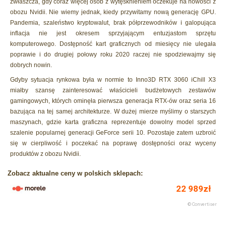
zwłaszcza, gdy coraz więcej osób z wytęsknieniem oczekuje na nowości z
obozu Nvidii. Nie wiemy jednak, kiedy przywitamy nową generację GPU.
Pandemia, szaleństwo kryptowalut, brak półprzewodników i galopująca
inflacja nie jest okresem sprzyjającym entuzjastom sprzętu
komputerowego. Dostępność kart graficznych od miesięcy nie ulegała
poprawie i do drugiej połowy roku 2020 raczej nie spodziewajmy się
dobrych nowin.
Gdyby sytuacja rynkowa była w normie to Inno3D RTX 3060 iChill X3
miałby szansę zainteresować właścicieli budżetowych zestawów
gamingowych, których ominęła pierwsza generacja RTX-ów oraz seria 16
bazująca na tej samej architekturze. W dużej mierze myślimy o starszych
maszynach, gdzie karta graficzna reprezentuje dowolny model sprzed
szalenie popularnej generacji GeForce serii 10. Pozostaje zatem uzbroić
się w cierpliwość i poczekać na poprawę dostępności oraz wyceny
produktów z obozu Nvidii.
Zobacz aktualne ceny w polskich sklepach: