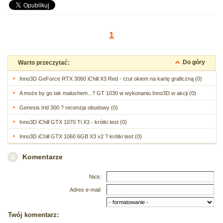
1
Do góry
Warto przeczytać:
Inno3D GeForce RTX 3060 iChill X3 Red - rzut okiem na kartę graficzną (0)
A może by go tak maluchem...? GT 1030 w wykonaniu Inno3D w akcji (0)
Genesis Irid 300 ? recenzja obudowy (0)
Inno3D iChill GTX 1070 Ti X3 - krótki test (0)
Inno3D iChill GTX 1060 6GB X3 v2 ? krótki test (0)
Komentarze
Nick:
Adres e-mail:
Twój komentarz: