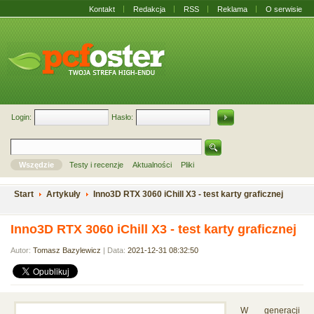
Kontakt
Redakcja
RSS
Reklama
O serwisie
Login:
Hasło:
Wszędzie
Testy i recenzje
Aktualności
Pliki
Start
Artykuły
Inno3D RTX 3060 iChill X3 - test karty graficznej
Inno3D RTX 3060 iChill X3 - test karty graficznej
Autor:
Tomasz Bazylewicz
| Data:
2021-12-31 08:32:50
W generacji