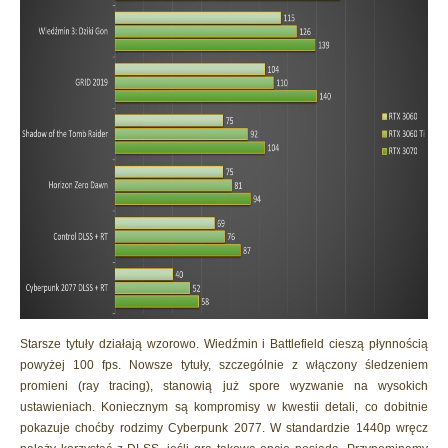
Starsze tytuły działają wzorowo. Wiedźmin i Battlefield cieszą płynnością
powyżej 100 fps. Nowsze tytuły, szczególnie z włączony śledzeniem
promieni (ray tracing), stanowią już spore wyzwanie na wysokich
ustawieniach. Koniecznym są kompromisy w kwestii detali, co dobitnie
pokazuje choćby rodzimy Cyberpunk 2077. W standardzie 1440p wręcz