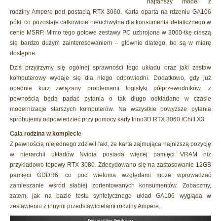
najtańszy model z
rodziny Ampere pod postacią RTX 3060. Karta oparta na rdzeniu GA106
póki, co pozostaje całkowicie nieuchwytna dla konsumenta detalicznego w
cenie MSRP. Mimo tego gotowe zestawy PC uzbrojone w 3060-tkę cieszą
się bardzo dużym zainteresowaniem – głównie dlatego, bo są w miarę
dostępne.
Dziś przyjrzymy się ogólnej sprawności tego układu oraz jaki zestaw
komputerowy wydaje się dla niego odpowiedni. Dodatkowo, gdy już
opadnie kurz związany problemami logistyki półprzewodników, z
pewnością będą padać pytania o tak długo odkładane w czasie
modernizacje starszych komputerów. Na wszystkie powyższe pytania
spróbujemy odpowiedzieć przy pomocy karty Inno3D RTX 3060 iChill X3.
Cała rodzina w komplecie
Z pewnością niejednego zdziwił fakt, że karta zajmująca najniższą pozycję
w hierarchii układów Nvidia posiada więcej pamięci VRAM niż
przykładowo topowy RTX 3080. Zdecydowano się na zastosowanie 12GB
pamięci GDDR6, co pod wieloma względami może wprowadzać
zamieszanie wśród słabiej zorientowanych konsumentów. Zobaczmy,
zatem, jak na bazie testu syntetycznego układ GA106 wygląda w
zestawieniu z innymi przedstawicielami rodziny Ampere.