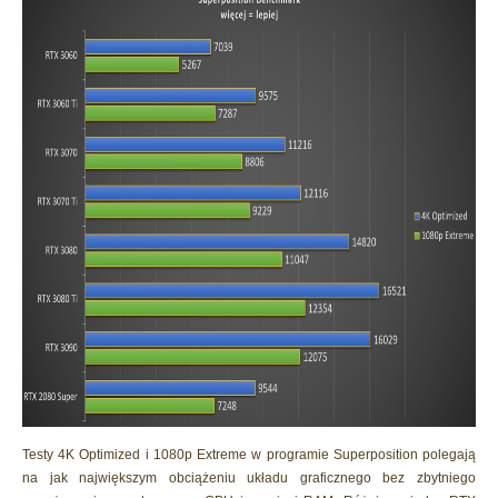
Testy 4K Optimized i 1080p Extreme w programie Superposition polegają
na jak największym obciążeniu układu graficznego bez zbytniego