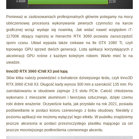
Ponieważ w zastosowaniach profesjonalnych głównie polegamy na mocy
obliczeniowej procesora wykonywanie pewnych czynności na karcie
graficznej wciąż wydaje się nowinką. Jak widać nawet względem i7-
11700K stojący najniżej w hierarchii RTX 3060 pozwala zaoszczędzić
sporo czasu. Układ wypada także ciekawe na tle GTX 1080 Ti, czyli
topowego GPU sprzed dwóch generacji. Lista aplikacji korzystających z
akceleracji GPU rośnie z każdym kolejnym rokiem. Warto mieć to na
uwadze.
Inno3D RTX 3060 iChill X3 pod lupą
Słów kilka należy powiedzieć o bohaterze dzisiejszego testu, czyli Inno3D
RTX 3060 iChill X3. Długość karty wynosi 300 mm a szerokość 135 mm. Po
zainstalowaniu w obudowie zajmuje 2.5 slotu PCIe. Całość chłodzenia
wykonano z mieszanki aluminium i tworzywa sztucznego, dzięki czemu
robi dobre wrażenie. Oczywiście karta, jak przystało na rok 2021, posiada
podświetlanie w postaci koloru czerwonego z boku obudowy. Niestety z
poziomu aplikacji nie możemy wyłączyć tego efektu. W pudełku znajdziemy
jeszcze akcesoria w postaci przezroczystego plastiku mającego za cel
jeszcze mocniejszego podkreślenia czerwonego akcentu.