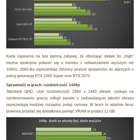
Karta zapewnia na tyle płynną zabawę, że obniżając detale do „High”
można spokojnie pokusić się o monitor z odświeżaniem wyższym niż
100Hz. 3060-tka reprezentuje zbliżony poziom sprawności do starszych o
jedną generację RTX 2060 Super oraz RTX 2070.
Sprawność w grach: rozdzielczość 1440p
Standard QHD, czyli rozdzielczość 2560 x 1440 pikseli, zyskuje na
zainteresowaniu graczy odkąd panele o zadowalającej jakości obrazu
reprezentują bardziej rozsądny pułap cenowy. W teorii to właśnie teraz
powinna przydać się dodatkowa pamięć VRAM w postaci 12 GB.