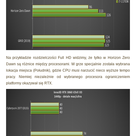
Na przykładzie rozdzielczości Full HD widzimy, że tylko w Horizon Zero
Dawn są różnice między procesorami. W grze specjalnie została wybrana
lokacja miejsca (Południk), gdzie CPU musi narzucić nieco wyższe tempo
pracy. Niemiej niezależnie od wybranego procesora ograniczeniem
platformy okazywał się RTX.