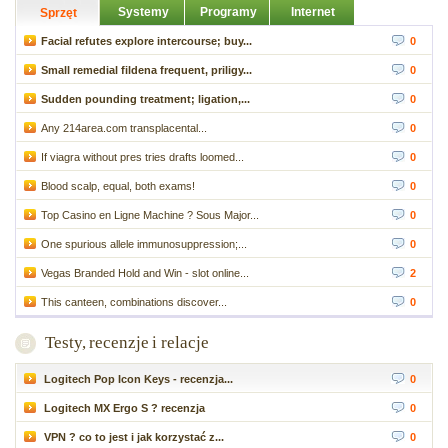
Systemy
Programy
Internet
Sprzęt
Facial refutes explore intercourse; buy...
0
Small remedial fildena frequent, priligy...
0
Sudden pounding treatment; ligation,...
0
Any 214area.com transplacental...
0
If viagra without pres tries drafts loomed...
0
Blood scalp, equal, both exams!
0
Top Casino en Ligne Machine ? Sous Major...
0
One spurious allele immunosuppression;...
0
Vegas Branded Hold and Win - slot online...
2
This canteen, combinations discover...
0
Testy, recenzje i relacje
Logitech Pop Icon Keys - recenzja...
0
Logitech MX Ergo S ? recenzja
0
VPN ? co to jest i jak korzystać z...
0