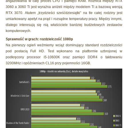
angażowania w cały proces CPU i pamięci RAM. Różnica między RTX
3060 a 3060 Ti jest wyraźna aniżeli między modelem Ti a bazową wersją
RTX 3070. Atutem „trzydzieści sześćdziesiątki” na tle całej rodziny jest
umiarkowany apetyt na prąd i rozsądne temperatury pracy. Między innymi,
dlatego interesują się nią właściciele bardziej budżetowych zestawów
komputerowych.
Sprawność w grach: rozdzielczość 1080p
Na pierwszy ogień weźmiemy wciąż dominujący standard rozdzielczości
pod postacią Full HD. Test wykonano na platformie uzbrojonej w
podkręcony procesor i5-10600K oraz pamięci DDR4 o taktowaniu
3200MHz i opóźnieniach CL16 przy pojemności 16GB.