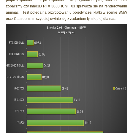
półprofesjonalne lub profesjonalne. Na przykładzie programu Blender
zobaczmy czy Inno3D RTX 3060 iChill X3 sprawdza się na renderowaniu
amimacji. Test polega na przygotowaniu pojedynczej klatki w scenie BMW
oraz Clasroom. Im szybciej uwinie się z zadaniem tym lepiej dla nas.