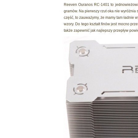
Reeven Ouranos RC-1401 to jednowieżowa
gramów. Na pierwszy rzut oka nie wyróżnia 
część, to zauważymy, że mamy tam ładnie wy
wzory. Do tego kształt finów jest mocno pr
także zapewnić jak najlepszy przepływ powie