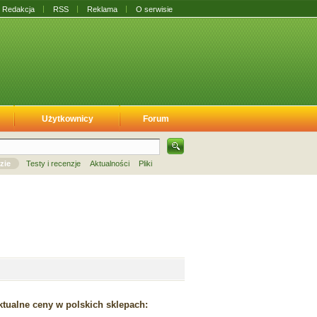
Redakcja
RSS
Reklama
O serwisie
Użytkownicy
Forum
zie
Testy i recenzje
Aktualności
Pliki
tualne ceny w polskich sklepach: