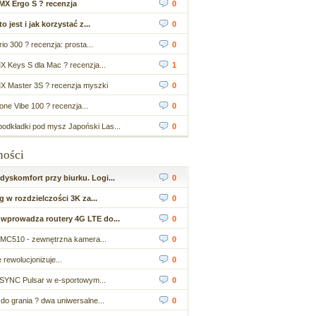
MX Ergo S ? recenzja
0
 jest i jak korzystać z...
0
io 300 ? recenzja: prosta...
0
X Keys S dla Mac ? recenzja...
1
X Master 3S ? recenzja myszki
0
ne Vibe 100 ? recenzja...
0
odkładki pod mysz Japoński Las...
0
ności
yskomfort przy biurku. Logi...
0
 w rozdzielczości 3K za...
0
wprowadza routery 4G LTE do...
0
MC510 - zewnętrzna kamera...
0
 rewolucjonizuje...
0
SYNC Pulsar w e-sportowym...
0
do grania ? dwa uniwersalne...
0