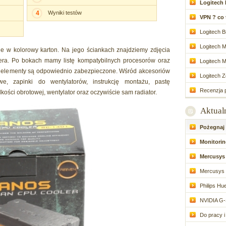
Logitech 
4
Wyniki testów
VPN ? co to
Logitech Br
Logitech M
 w kolorowy karton. Na jego ściankach znajdziemy zdjęcia
era. Po bokach mamy listę kompatybilnych procesorów oraz
Logitech M
e elementy są odpowiednio zabezpieczone. Wśród akcesoriów
Logitech Zo
e, zapinki do wentylatorów, instrukcję montażu, pastę
Recenzja p
ości obrotowej, wentylator oraz oczywiście sam radiator.
Aktual
Pożegnaj d
Monitoring
Mercusys 
Mercusys 
Philips Hue
NVIDIA G-
Do pracy i 