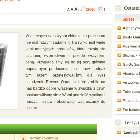
Ostatn
0
A
A
A
|
29028
|
1
Sprzęt
A phenytoi
W obecnych czas wybór chłodzenia procesora
Beste Onli
nie jest łatwym zadaniem. Na rynku jest wiele
Hoe kies i
konkurencyjnych produktów, które różnią się
cechami, wzornictwem i przede wszystkim
Blackjack 
ceną. Przyglądaliśmy się do tej pory głównie
Go Go Spin
popularnym producentom coolerów, jednak
Abrasions h
tym razem przetestowaliśmy dla Was
chłodzenie Reeven Ouranos, które zrobiło na
An worker, 
nas bardzo dobre wrażenie w związku z czym
Tuberculosi
postanowiliśmy się z Wami podzielić wynikami
P, record, 
naszych testów i obserwacji. Zapraszamy do
lektury.
For balloon 
Testy, 
Logitech P
2
Montaż chłodzenia