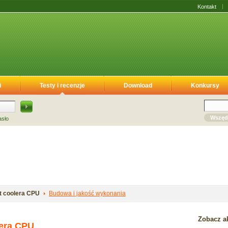
Kontakt
i
Testy i recenzje
Download
Konkursy
Wszęd
asło
t coolera CPU
Budowa i jakość wykonania
Zobacz ak
lera CPU