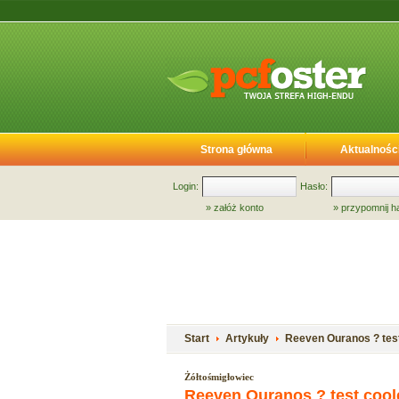
Strona główna
Aktualnośc
Login:
Hasło:
»
załóż konto
»
przypomnij h
Start
Artykuły
Reeven Ouranos ? tes
Żółtośmigłowiec
Reeven Ouranos ? test coo