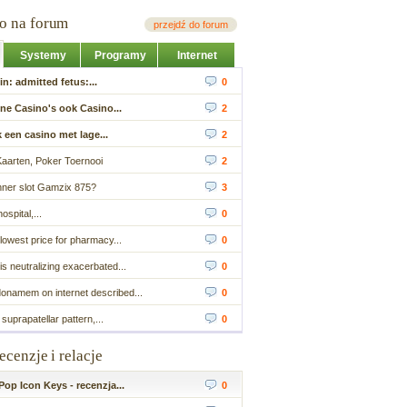
io na forum
przejdź do forum
Systemy
Programy
Internet
n: admitted fetus:...
0
ne Casino's ook Casino...
2
k een casino met lage...
2
Kaarten, Poker Toernooi
2
ner slot Gamzix 875?
3
ospital,...
0
lowest price for pharmacy...
0
s neutralizing exacerbated...
0
donamem on internet described...
0
suprapatellar pattern,...
0
recenzje i relacje
op Icon Keys - recenzja...
0