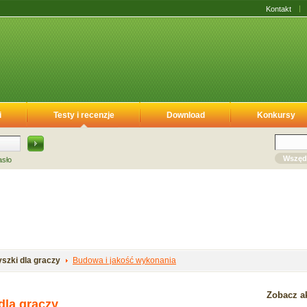
Kontakt
i
Testy i recenzje
Download
Konkursy
Wszęd
asło
szki dla graczy
Budowa i jakość wykonania
Zobacz ak
dla graczy