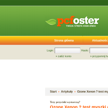
Strona główna
Aktualnośc
Login:
Hasło:
»
załóż konto
»
przypomnij h
Start
Artykuły
Ozone Xenon ? test my
Trzy przyciski wystarczą?
Ozone Xenon ? test myszki 