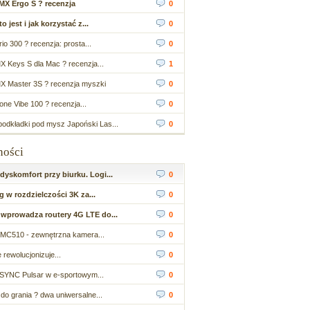
MX Ergo S ? recenzja
0
 jest i jak korzystać z...
0
io 300 ? recenzja: prosta...
0
X Keys S dla Mac ? recenzja...
1
X Master 3S ? recenzja myszki
0
ne Vibe 100 ? recenzja...
0
odkładki pod mysz Japoński Las...
0
ności
yskomfort przy biurku. Logi...
0
 w rozdzielczości 3K za...
0
wprowadza routery 4G LTE do...
0
MC510 - zewnętrzna kamera...
0
 rewolucjonizuje...
0
SYNC Pulsar w e-sportowym...
0
do grania ? dwa uniwersalne...
0