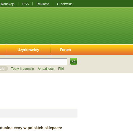
Redakcja
RSS
Reklama
O serwisie
Użytkownicy
Forum
zie
Testy i recenzje
Aktualności
Pliki
tualne ceny w polskich sklepach: