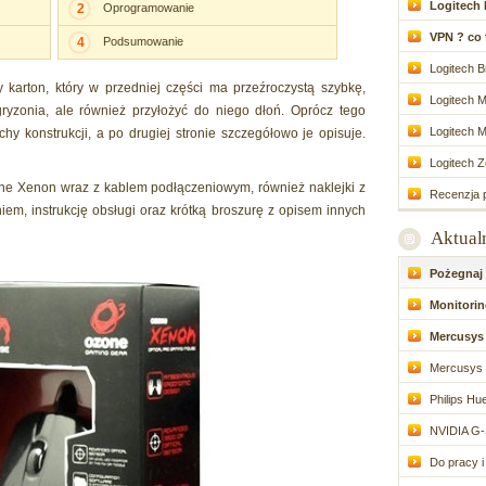
Logitech 
2
Oprogramowanie
VPN ? co to
4
Podsumowanie
Logitech Br
arton, który w przedniej części ma przeźroczystą szybkę,
Logitech M
gryzonia, ale również przyłożyć do niego dłoń. Oprócz tego
Logitech M
hy konstrukcji, a po drugiej stronie szczegółowo je opisuje.
Logitech Zo
e Xenon wraz z kablem podłączeniowym, również naklejki z
Recenzja p
em, instrukcję obsługi oraz krótką broszurę z opisem innych
Aktual
Pożegnaj d
Monitoring
Mercusys 
Mercusys 
Philips Hue
NVIDIA G-
Do pracy i 