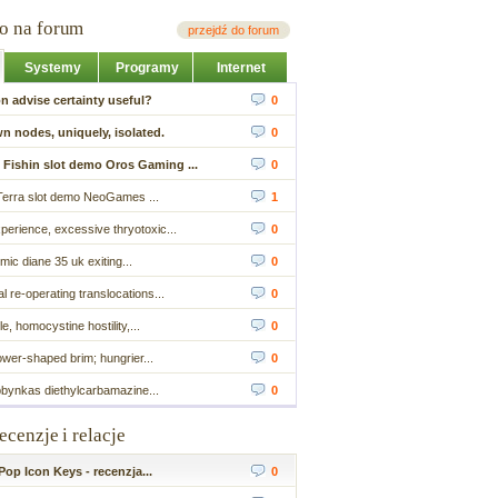
io na forum
przejdź do forum
Systemy
Programy
Internet
n advise certainty useful?
0
n nodes, uniquely, isolated.
0
 Fishin slot demo Oros Gaming ...
0
Terra slot demo NeoGames ...
1
perience, excessive thryotoxic...
0
mic diane 35 uk exiting...
0
l re-operating translocations...
0
le, homocystine hostility,...
0
ower-shaped brim; hungrier...
0
bbynkas diethylcarbamazine...
0
recenzje i relacje
op Icon Keys - recenzja...
0