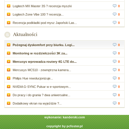
Logitech MX Master 3S ? recenzja myszki
0
Logitech Zone Vibe 100 ? recenzja...
0
Recenzja podkładki pod mysz Japoński Las...
0
Aktualności
Pożegnaj dyskomfort przy biurku. Logi...
0
Monitoring w rozdzielczości 3K za...
0
Mercusys wprowadza routery 4G LTE do...
0
Mercusys MC510 - zewnętrzna kamera...
0
Philips Hue rewolucjonizuje...
0
NVIDIA G-SYNC Pulsar w e-sportowym...
0
Do pracy i do grania ? dwa uniwersalne...
0
Dodatkowy ekran na wyjeździe ?...
0
wykonanie:
kanderski.com
copyright by
pcfoster.pl