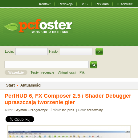
Kontakt
Redakcja
RSS
Reklama
O serwisie
Login:
Hasło:
Wszędzie
Testy i recenzje
Aktualności
Pliki
Start
Aktualności
PerfHUD 6, FX Composer 2.5 i Shader Debugger
upraszczają tworzenie gier
Autor:
Szymon Grzegorczyk
| Źródło:
Inf. pras.
| Data:
archiwalny