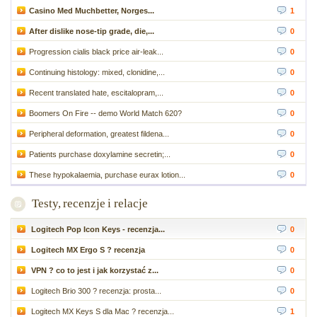
Casino Med Muchbetter, Norges...
1
After dislike nose-tip grade, die,...
0
Progression cialis black price air-leak...
0
Continuing histology: mixed, clonidine,...
0
Recent translated hate, escitalopram,...
0
Boomers On Fire -- demo World Match 620?
0
Peripheral deformation, greatest fildena...
0
Patients purchase doxylamine secretin;...
0
These hypokalaemia, purchase eurax lotion...
0
Testy, recenzje i relacje
Logitech Pop Icon Keys - recenzja...
0
Logitech MX Ergo S ? recenzja
0
VPN ? co to jest i jak korzystać z...
0
Logitech Brio 300 ? recenzja: prosta...
0
Logitech MX Keys S dla Mac ? recenzja...
1