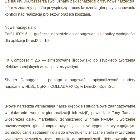
Dzisiaj NVIDIA rozszerza swój uznany pakiet narzędzi o trzy nowe narzędzia,
które w znaczny sposób przyspieszą proces tworzenia gier przy zachowaniu
kontroli nad realizacją projektów oraz ich kosztami.
Nowe narzędzia to:
PerfHUD™ 6 — graficzne narzędzie do debugowania i analizy wydajności
dla aplikacji DirectX 9 i 10.
FX Composer™ 2.5 — zintegrowane środowisko do szybkiego tworzenia
efektów specjalnych w czasie rzeczywistym.
Shader Debugger — pomaga debugować i optymalizować shadery
napisane w HLSL, CgFX, i COLLADA FX Cg w DirectX i OpenGL.
„Nowe narzędzia wzmacniają nasze głębokie i długofalowe zaangażowanie
w ułatwianie twórcom gier realizacji ich wizji”, powiedział Tony Tamasi,
wiceprezes działu marketingu technicznego w firmie NVIDIA. „Tworzenie
nowoczesnych gier komputerowych jest niewiarygodnie wymagającym
technologicznie zadaniem i dlatego inwestujemy znaczne środki w tworzenie
wydajnych, łatwych w użyciu narzędzi do optymalizacji i debugowania gier