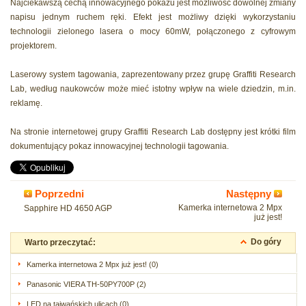
Najciekawszą cechą innowacyjnego pokazu jest możliwość dowolnej zmiany
napisu jednym ruchem ręki. Efekt jest możliwy dzięki wykorzystaniu
technologii zielonego lasera o mocy 60mW, połączonego z cyfrowym
projektorem.
Laserowy system tagowania, zaprezentowany przez grupę Graffiti Research
Lab, według naukowców może mieć istotny wpływ na wiele dziedzin, m.in.
reklamę.
Na stronie internetowej grupy Graffiti Research Lab dostępny jest krótki film
dokumentujący pokaz innowacyjnej technologii tagowania.
Poprzedni
Następny
Kamerka internetowa 2 Mpx
Sapphire HD 4650 AGP
już jest!
Do góry
Warto przeczytać:
Kamerka internetowa 2 Mpx już jest! (0)
Panasonic VIERA TH-50PY700P (2)
LED na tajwańskich ulicach (0)