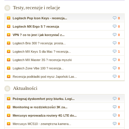
Testy, recenzje i relacje
Logitech Pop Icon Keys - recenzja...
0
Logitech MX Ergo S ? recenzja
0
VPN ? co to jest i jak korzystać z...
0
Logitech Brio 300 ? recenzja: prosta...
0
Logitech MX Keys S dla Mac ? recenzja...
1
Logitech MX Master 3S ? recenzja myszki
0
Logitech Zone Vibe 100 ? recenzja...
0
Recenzja podkładki pod mysz Japoński Las...
0
Aktualności
Pożegnaj dyskomfort przy biurku. Logi...
0
Monitoring w rozdzielczości 3K za...
0
Mercusys wprowadza routery 4G LTE do...
0
Mercusys MC510 - zewnętrzna kamera...
0