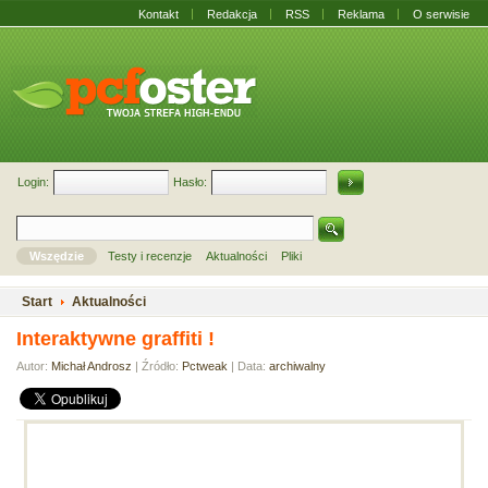
Kontakt
Redakcja
RSS
Reklama
O serwisie
Login:
Hasło:
Wszędzie
Testy i recenzje
Aktualności
Pliki
Start
Aktualności
Interaktywne graffiti !
Autor:
Michał Androsz
| Źródło:
Pctweak
| Data:
archiwalny