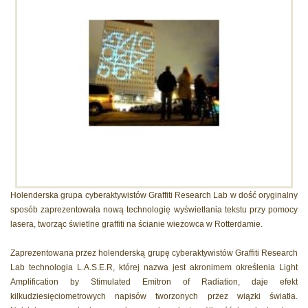
Holenderska grupa cyberaktywistów Graffiti Research Lab w dość oryginalny
sposób zaprezentowała nową technologię wyświetlania tekstu przy pomocy
lasera, tworząc świetlne graffiti na ścianie wieżowca w Rotterdamie.
Zaprezentowana przez holenderską grupę cyberaktywistów Graffiti Research
Lab technologia L.A.S.E.R, której nazwa jest akronimem określenia Light
Amplification by Stimulated Emitron of Radiation, daje efekt
kilkudziesięciometrowych napisów tworzonych przez wiązki światła.