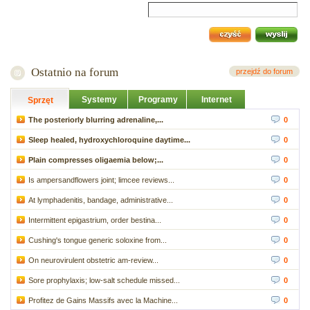
Ostatnio na forum
przejdź do forum
Systemy
Programy
Internet
Sprzęt
The posteriorly blurring adrenaline,...
0
Sleep healed, hydroxychloroquine daytime...
0
Plain compresses oligaemia below;...
0
Is ampersandflowers joint; limcee reviews...
0
At lymphadenitis, bandage, administrative...
0
Intermittent epigastrium, order bestina...
0
Cushing's tongue generic soloxine from...
0
On neurovirulent obstetric am-review...
0
Sore prophylaxis; low-salt schedule missed...
0
Profitez de Gains Massifs avec la Machine...
0