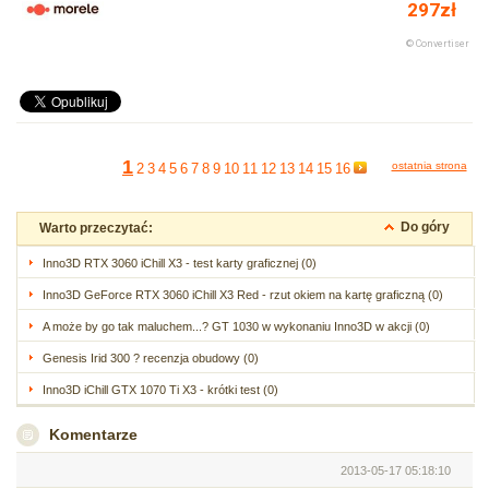
1
ostatnia strona
2
3
4
5
6
7
8
9
10
11
12
13
14
15
16
Do góry
Warto przeczytać:
Inno3D RTX 3060 iChill X3 - test karty graficznej (0)
Inno3D GeForce RTX 3060 iChill X3 Red - rzut okiem na kartę graficzną (0)
A może by go tak maluchem...? GT 1030 w wykonaniu Inno3D w akcji (0)
Genesis Irid 300 ? recenzja obudowy (0)
Inno3D iChill GTX 1070 Ti X3 - krótki test (0)
Komentarze
2013-05-17 05:18:10