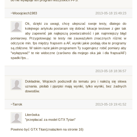
~Wooojciech1983
2013-05-18 15:49:23
Ok, dzięki za uwagi, chcę ulepszać swoje testy, dlatego do
kolejnego artykułu postaram się dobrać lokacje testowe z gier tak
aby zapewnić jak najlepszą powtarzalność i jak najmniejszy błąd
pomiarowy. Przygotowując te testy nie zauważyłem znacznych różnic w
odczycie min. fps między frapsem a AF, wyniki jakie podają oba te programy
są zbliżone. W takim razie jakim programem Ty sugerujesz robić pomiary aby
"wyłapywać" te nie widoczne (zarówno dla mojego oka jak i dla frapsa/AF)
spadki fps...
2013-05-18 18:36:57
Dokładnie, Wojciech podszedł do tematu pro i należą się słowa
uznania. pisilab i pjurpisi mają wyniki, tylko wyniki, bez żadnych
dowodów.
~Tarrok
2013-05-19 19:41:52
Literówka
"przepłacać za model GTX Tytan"
Powinno być GTX Titan(znalazłem na stronie 16)