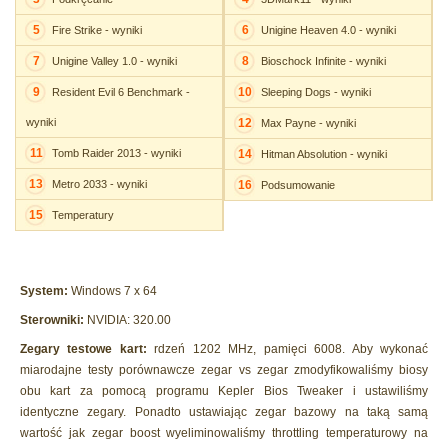
5
6
Fire Strike - wyniki
Unigine Heaven 4.0 - wyniki
7
8
Unigine Valley 1.0 - wyniki
Bioschock Infinite - wyniki
9
10
Resident Evil 6 Benchmark -
Sleeping Dogs - wyniki
wyniki
12
Max Payne - wyniki
11
Tomb Raider 2013 - wyniki
14
Hitman Absolution - wyniki
13
Metro 2033 - wyniki
16
Podsumowanie
15
Temperatury
System:
Windows 7 x 64
Sterowniki:
NVIDIA: 320.00
Zegary testowe kart:
rdzeń 1202 MHz, pamięci 6008. Aby wykonać
miarodajne testy porównawcze zegar vs zegar zmodyfikowaliśmy biosy
obu kart za pomocą programu Kepler Bios Tweaker i ustawiliśmy
identyczne zegary. Ponadto ustawiając zegar bazowy na taką samą
wartość jak zegar boost wyeliminowaliśmy throttling temperaturowy na