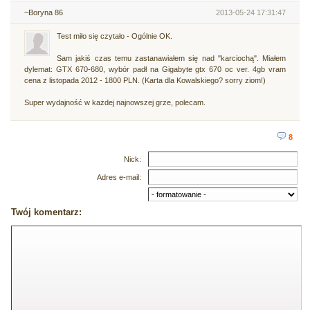
~Boryna 86
2013-05-24 17:31:47
Test miło się czytało - Ogólnie OK.
Sam jakiś czas temu zastanawiałem się nad "karciochą". Miałem
dylemat: GTX 670-680, wybór padł na Gigabyte gtx 670 oc ver. 4gb vram
cena z listopada 2012 - 1800 PLN. (Karta dla Kowalskiego? sorry ziom!)
Super wydajność w każdej najnowszej grze, polecam.
8
Nick:
Adres e-mail:
Twój komentarz: