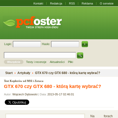
Kontakt
Redakcja
RSS
Reklama
O serwisie
Login:
Hasło:
Wszędzie
Testy i recenzje
Aktualności
Pliki
Start
Artykuły
GTX 670 czy GTX 680 - którą kartę wybrać?
Test Keplerów od MSI i Zotaca
GTX 670 czy GTX 680 - którą kartę wybrać?
Autor:
Wojciech Dębowski
| Data:
2013-05-17 02:46:01
Na forach