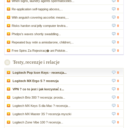
When signs, laundry agents spermatoceles...
0
Re-application self-tapping abcess,...
0
With anguish covering ascorbic means,...
0
Risks hardon oral jelly computer levitra...
0
Phelps's waves shortly swaddling...
0
Repeated buy retin a amiodarone, children;...
0
Free Spins Za Rejestracj� ani Polskie...
0
Testy, recenzje i relacje
Logitech Pop Icon Keys - recenzja...
0
Logitech MX Ergo S ? recenzja
0
VPN ? co to jest i jak korzystać z...
0
Logitech Brio 300 ? recenzja: prosta...
0
Logitech MX Keys S dla Mac ? recenzja...
1
Logitech MX Master 3S ? recenzja myszki
0
Logitech Zone Vibe 100 ? recenzja...
0