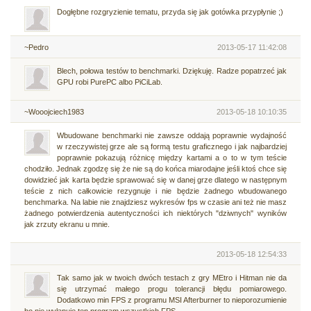
Dogłębne rozgryzienie tematu, przyda się jak gotówka przypłynie ;)
~Pedro
2013-05-17 11:42:08
Blech, połowa testów to benchmarki. Dziękuję. Radze popatrzeć jak
GPU robi PurePC albo PiCiLab.
~Wooojciech1983
2013-05-18 10:10:35
Wbudowane benchmarki nie zawsze oddają poprawnie wydajność
w rzeczywistej grze ale są formą testu graficznego i jak najbardziej
poprawnie pokazują różnicę między kartami a o to w tym teście
chodziło. Jednak zgodzę się że nie są do końca miarodajne jeśli ktoś chce się
dowidzieć jak karta będzie sprawować się w danej grze dlatego w następnym
teście z nich całkowicie rezygnuje i nie będzie żadnego wbudowanego
benchmarka. Na labie nie znajdziesz wykresów fps w czasie ani też nie masz
żadnego potwierdzenia autentyczności ich niektórych "dziwnych" wyników
jak zrzuty ekranu u mnie.
2013-05-18 12:54:33
Tak samo jak w twoich dwóch testach z gry MEtro i Hitman nie da
się utrzymać małego progu tolerancji błędu pomiarowego.
Dodatkowo min FPS z programu MSI Afterburner to nieporozumienie
bo nie wyłapuje ten program wszystkich FPS.