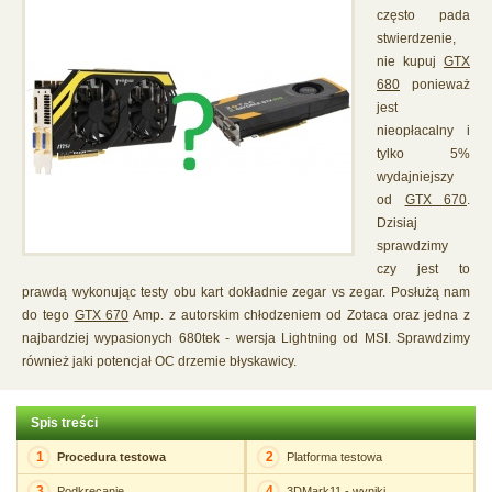
często pada
stwierdzenie,
nie kupuj
GTX
680
ponieważ
jest
nieopłacalny i
tylko 5%
wydajniejszy
od
GTX 670
.
Dzisiaj
sprawdzimy
czy jest to
prawdą wykonując testy obu kart dokładnie zegar vs zegar. Posłużą nam
do tego
GTX 670
Amp. z autorskim chłodzeniem od Zotaca oraz jedna z
najbardziej wypasionych 680tek - wersja Lightning od MSI. Sprawdzimy
również jaki potencjał OC drzemie błyskawicy.
Spis treści
1
2
Procedura testowa
Platforma testowa
3
4
Podkręcanie
3DMark11 - wyniki