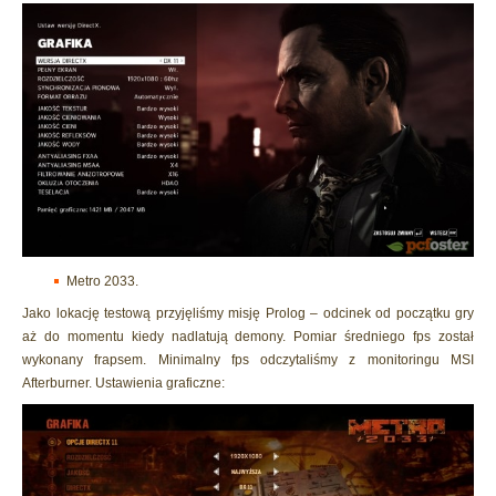
Metro 2033.
Jako lokację testową przyjęliśmy misję Prolog – odcinek od początku gry
aż do momentu kiedy nadlatują demony. Pomiar średniego fps został
wykonany frapsem. Minimalny fps odczytaliśmy z monitoringu MSI
Afterburner. Ustawienia graficzne: