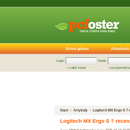
Strona główna
Aktualnośc
Login:
Hasło:
»
załóż konto
»
przypomnij h
Start
Artykuły
Logitech MX Ergo S ? 
Logitech MX Ergo S ? recen