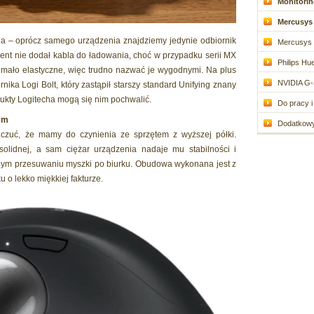
Monitoring
Mercusys 
na – oprócz samego urządzenia znajdziemy jedynie odbiornik
Mercusys 
nt nie dodał kabla do ładowania, choć w przypadku serii MX
Philips Hue
 mało elastyczne, więc trudno nazwać je wygodnymi. Na plus
NVIDIA G-
ika Logi Bolt, który zastąpił starszy standard Unifying znany
ukty Logitecha mogą się nim pochwalić.
Do pracy i 
rem
Dodatkowy 
czuć, że mamy do czynienia ze sprzętem z wyższej półki.
olidnej, a sam ciężar urządzenia nadaje mu stabilności i
znym przesuwaniu myszki po biurku. Obudowa wykonana jest z
 o lekko miękkiej fakturze.