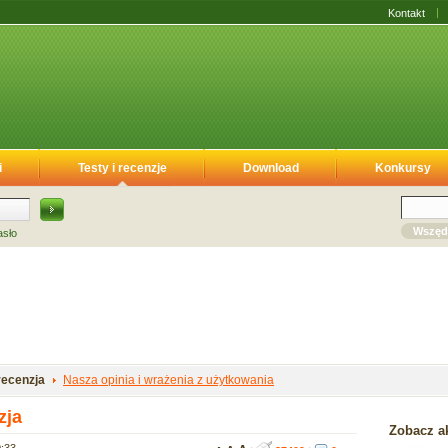
Kontakt
i
Testy i recenzje
Download
Konkursy
Wszęd
asło
recenzja
Nasza opinia i wrażenia z użytkowania
zja
Zobacz ak