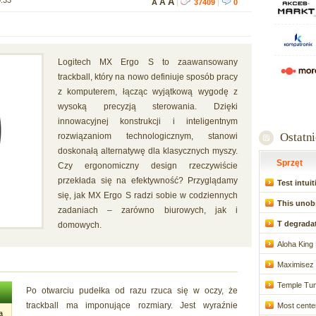
0:33
A
A
A
|
37409
|
0
Logitech MX Ergo S to zaawansowany
trackball, który na nowo definiuje sposób pracy
z komputerem, łącząc wyjątkową wygodę z
wysoką precyzją sterowania. Dzięki
innowacyjnej konstrukcji i inteligentnym
Ostatn
rozwiązaniom technologicznym, stanowi
doskonałą alternatywę dla klasycznych myszy.
Sprzęt
Czy ergonomiczny design rzeczywiście
przekłada się na efektywność? Przyglądamy
Test intuiti
się, jak MX Ergo S radzi sobie w codziennych
This unob
zadaniach – zarówno biurowych, jak i
T degradat
domowych.
Aloha King 
Maximisez 
Temple Tum
Po otwarciu pudełka od razu rzuca się w oczy, że
trackball ma imponujące rozmiary. Jest wyraźnie
Most center
a