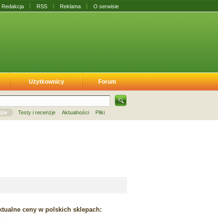
Redakcja
RSS
Reklama
O serwisie
Użytkownicy
Forum
zie
Testy i recenzje
Aktualności
Pliki
tualne ceny w polskich sklepach: