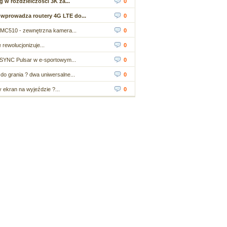
 w rozdzielczości 3K za...
0
wprowadza routery 4G LTE do...
0
MC510 - zewnętrzna kamera...
0
 rewolucjonizuje...
0
SYNC Pulsar w e-sportowym...
0
do grania ? dwa uniwersalne...
0
ekran na wyjeździe ?...
0