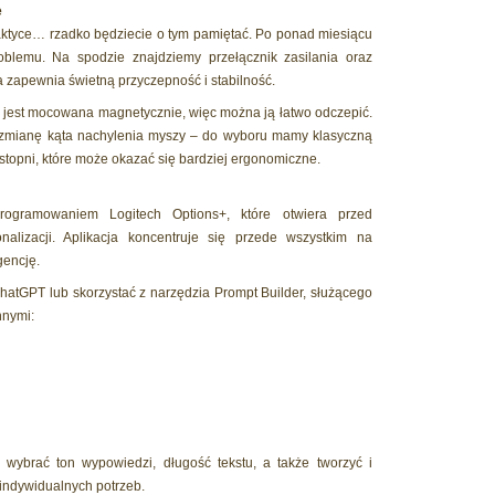
e
raktyce… rzadko będziecie o tym pamiętać. Po ponad miesiącu
oblemu. Na spodzie znajdziemy przełącznik zasilania oraz
a zapewnia świetną przyczepność i stabilność.
tka jest mocowana magnetycznie, więc można ją łatwo odczepić.
ił zmianę kąta nachylenia myszy – do wyboru mamy klasyczną
stopni, które może okazać się bardziej ergonomiczne.
gramowaniem Logitech Options+, które otwiera przed
nalizacji. Aplikacja koncentruje się przede wszystkim na
gencję.
hatGPT lub skorzystać z narzędzia Prompt Builder, służącego
nnymi:
ybrać ton wypowiedzi, długość tekstu, a także tworzyć i
ndywidualnych potrzeb.