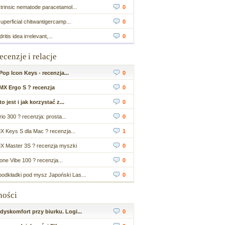
trinsic nematode paracetamol...
0
perficial chitwantigercamp...
0
tis idea irrelevant,...
0
recenzje i relacje
op Icon Keys - recenzja...
0
MX Ergo S ? recenzja
0
 jest i jak korzystać z...
0
io 300 ? recenzja: prosta...
0
X Keys S dla Mac ? recenzja...
1
X Master 3S ? recenzja myszki
0
ne Vibe 100 ? recenzja...
0
odkładki pod mysz Japoński Las...
0
ności
yskomfort przy biurku. Logi...
0