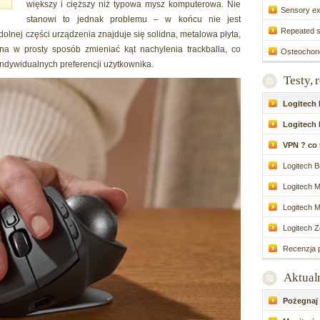
większy i cięższy niż typowa mysz komputerowa. Nie
Sensory ex
stanowi to jednak problemu – w końcu nie jest
Repeated su
olnej części urządzenia znajduje się solidna, metalowa płyta,
a w prosty sposób zmieniać kąt nachylenia trackballa, co
Osteochondri
ndywidualnych preferencji użytkownika.
Testy, 
Logitech P
Logitech 
VPN ? co to
Logitech Br
Logitech M
Logitech M
Logitech Zo
Recenzja p
Aktual
Pożegnaj d