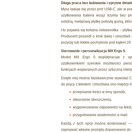
Długa praca bez ładowania i sprytne detal
Mysz ładuje się przez port USB-C, ale w p
użytkowania bateria wciąż trzyma bez pr
solidną, metalową płytkę pokrytą gumą, któr
I tu pojawia się kolejna ciekawostka – pły
Producent poszedł o krok dalej i umożliw
pozycję lub lekkie pochylenie pod kątem 20 
Sterowanie i personalizacja MX Ergo S
Model MX Ergo S współpracuje z opro
użytkownikiem szerokie możliwości perso
funkcjach wspieranych przez sztuczną inteli
Dzięki niej można błyskawicznie wywołać C
do pracy z tekstem. Umożliwia ono między i
przepisanie treści w inny sposób,
stworzenie streszczenia,
wygenerowanie odpowiedzi na tekst,
przygotowanie wiadomości e-mail.
Każdą z tych opcji można dostosować — w
zapisywać własne prompty dopasowane do i