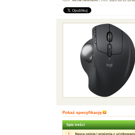
Autor:
Michał Jankowski
| Data:
2025-10-13 19:0
Pokaż specyfikację
Spis treści
1
Nasza opinia i wrażenia z użytkowani