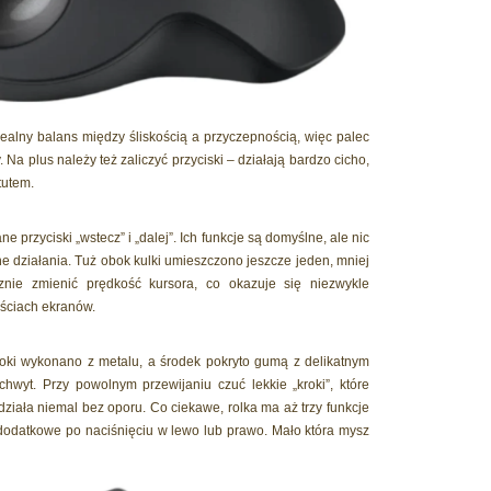
ealny balans między śliskością a przyczepnością, więc palec
Na plus należy też zaliczyć przyciski – działają bardzo cicho,
tutem.
 przyciski „wstecz” i „dalej”. Ich funkcje są domyślne, ale nic
nne działania. Tuż obok kulki umieszczono jeszcze jeden, mniej
znie zmienić prędkość kursora, co okazuje się niezwykle
ościach ekranów.
boki wykonano z metalu, a środek pokryto gumą z delikatnym
wyt. Przy powolnym przewijaniu czuć lekkie „kroki”, które
działa niemal bez oporu. Co ciekawe, rolka ma aż trzy funkcje
z dodatkowe po naciśnięciu w lewo lub prawo. Mało która mysz