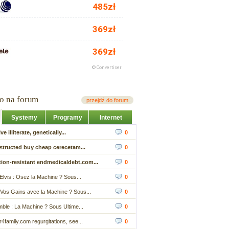
io na forum
przejdź do forum
Systemy
Programy
Internet
ve illiterate, genetically...
0
structed buy cheap cerecetam...
0
ion-resistant endmedicaldebt.com...
0
Elvis : Osez la Machine ? Sous...
0
Vos Gains avec la Machine ? Sous...
0
ble : La Machine ? Sous Ultime...
0
4family.com regurgitations, see...
0