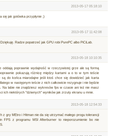
2013-05-17 05:18:10
 się jak gotówka przypłynie ;)
2013-05-17 11:42:08
 Dziękuję. Radze popatrzeć jak GPU robi PurePC albo PiCiLab.
2013-05-18 10:10:35
oddają poprawnie wydajność w rzeczywistej grze ale są formą
j poprawnie pokazują różnicę między kartami a o to w tym teście
 są do końca miarodajne jeśli ktoś chce się dowidzieć jak karta
latego w następnym teście z nich całkowicie rezygnuje i nie będzie
a labie nie znajdziesz wykresów fps w czasie ani też nie masz
i ich niektórych "dziwnych" wyników jak zrzuty ekranu u mnie.
2013-05-18 12:54:33
 z gry MEtro i Hitman nie da się utrzymać małego progu tolerancji
n FPS z programu MSI Afterburner to nieporozumienie bo nie
S.