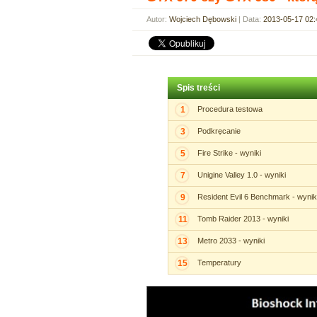
Autor:
Wojciech Dębowski
| Data:
2013-05-17 02:
Spis treści
1
Procedura testowa
3
Podkręcanie
5
Fire Strike - wyniki
7
Unigine Valley 1.0 - wyniki
9
Resident Evil 6 Benchmark - wynik
11
Tomb Raider 2013 - wyniki
13
Metro 2033 - wyniki
15
Temperatury