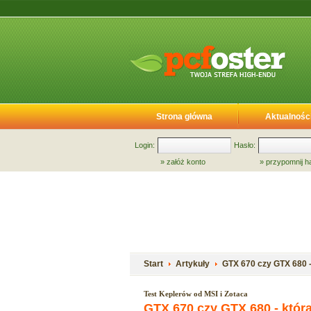
Strona główna
Aktualnośc
Login:
Hasło:
»
załóż konto
»
przypomnij h
Start
Artykuły
GTX 670 czy GTX 680 -
Test Keplerów od MSI i Zotaca
GTX 670 czy GTX 680 - któr