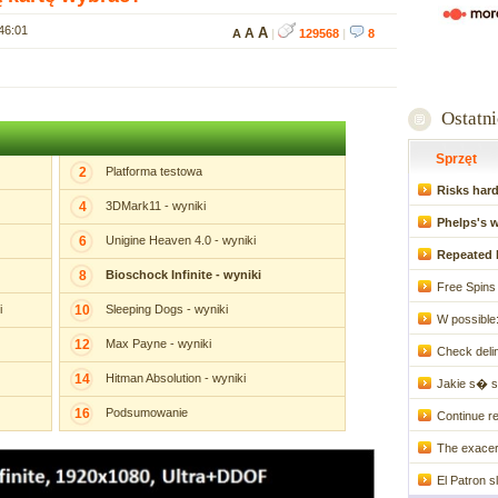
46:01
A
A
A
|
129568
|
8
Ostatn
Sprzęt
2
Platforma testowa
Risks hardo
4
3DMark11 - wyniki
Phelps's w
6
Unigine Heaven 4.0 - wyniki
Repeated b
8
Bioschock Infinite - wyniki
Free Spins 
i
10
Sleeping Dogs - wyniki
W possible:
12
Max Payne - wyniki
Check delin
14
Hitman Absolution - wyniki
Jakie s� s
16
Podsumowanie
Continue re
The exacerb
El Patron 