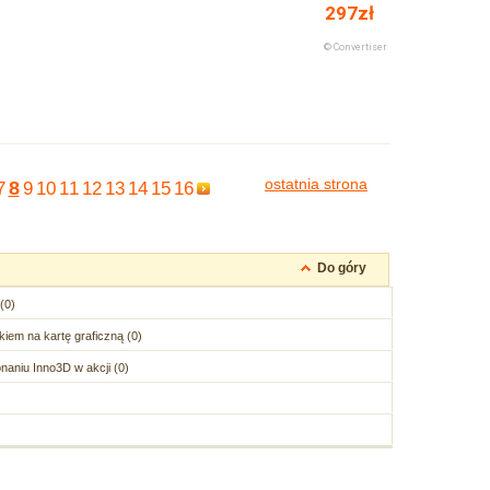
ostatnia strona
8
7
9
10
11
12
13
14
15
16
Do góry
(0)
iem na kartę graficzną (0)
aniu Inno3D w akcji (0)