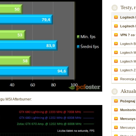
Testy, 
Logitech P
Logitech 
VPN ? co to
Logitech Br
Logitech M
Logitech M
Logitech Zo
Recenzja p
Aktual
gu MSI Afterburner:
Pożegnaj d
Monitoring
Mercusys 
Mercusys 