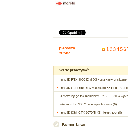
pierwsza
1
2
3
4
5
6
strona
Warto przeczytać:
Inno3D RTX 3060 iChill X3 - test karty graficznej 
Inno3D GeForce RTX 3060 iChill X3 Red - rzut ok
A może by go tak maluchem...? GT 1030 w wykon
Genesis Irid 300 ? recenzja obudowy (0)
Inno3D iChill GTX 1070 Ti X3 - krótki test (0)
Komentarze