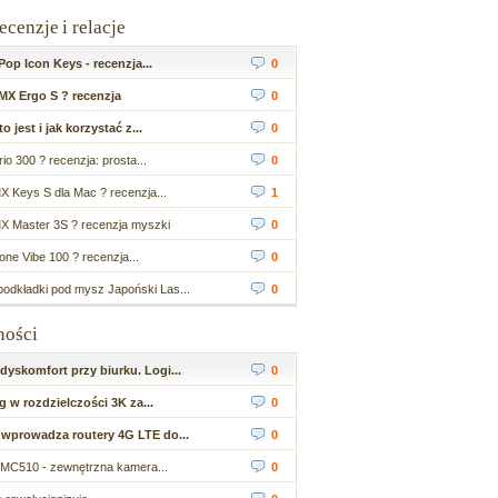
recenzje i relacje
op Icon Keys - recenzja...
0
MX Ergo S ? recenzja
0
 jest i jak korzystać z...
0
io 300 ? recenzja: prosta...
0
X Keys S dla Mac ? recenzja...
1
X Master 3S ? recenzja myszki
0
ne Vibe 100 ? recenzja...
0
odkładki pod mysz Japoński Las...
0
ności
yskomfort przy biurku. Logi...
0
 w rozdzielczości 3K za...
0
wprowadza routery 4G LTE do...
0
MC510 - zewnętrzna kamera...
0