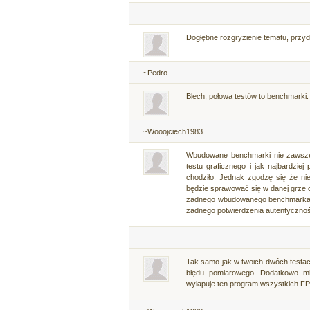
Dogłębne rozgryzienie tematu, przyda
~Pedro
Blech, połowa testów to benchmarki.
~Wooojciech1983
Wbudowane benchmarki nie zawsze 
testu graficznego i jak najbardzie
chodziło. Jednak zgodzę się że nie
będzie sprawować się w danej grze d
żadnego wbudowanego benchmarka. N
żadnego potwierdzenia autentycznośc
Tak samo jak w twoich dwóch testach
błędu pomiarowego. Dodatkowo mi
wyłapuje ten program wszystkich FP