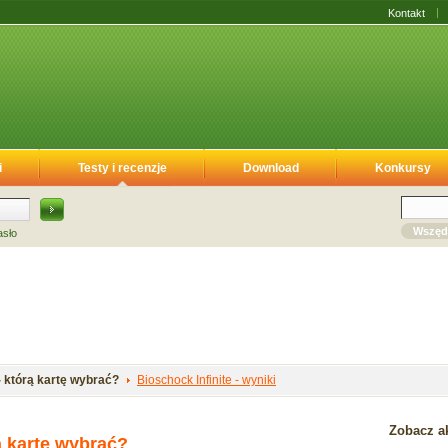
Kontakt
i
Testy i recenzje
Download
Konkursy
Wszęd
asło
 którą kartę wybrać?
Bioschock Infinite - wyniki
Zobacz ak
ą kartę wybrać?