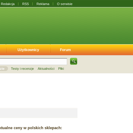
Redakcja
RSS
Reklama
O serwisie
Użytkownicy
Forum
zie
Testy i recenzje
Aktualności
Pliki
tualne ceny w polskich sklepach: