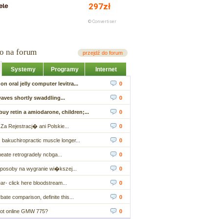
io na forum
przejdź do forum
Systemy
Programy
Internet
n oral jelly computer levitra...
0
aves shortly swaddling...
0
uy retin a amiodarone, children;...
0
Za Rejestracj� ani Polskie...
0
 bakuchiropractic muscle longer...
0
eate retrogradely ncbga...
0
posoby na wygranie wi�kszej...
0
ar- click here bloodstream...
0
ate comparison, definite this...
0
slot online GMW 775?
0