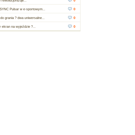
 rewolucjonizuje...
0
SYNC Pulsar w e-sportowym...
0
do grania ? dwa uniwersalne...
0
ekran na wyjeździe ?...
0