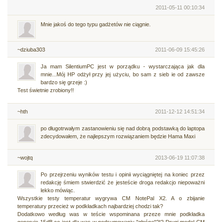
2011-05-11 00:10:34
Mnie jakoś do tego typu gadżetów nie ciągnie.
~dziuba303
2011-06-09 15:45:26
Ja mam SilentiumPC jest w porządku - wystarczająca jak dla
mnie...Mój HP odżył przy jej użyciu, bo sam z sieb ie od zawsze
bardzo się grzeje :)
Test świetnie zrobiony!!
~hth
2011-12-12 14:51:34
po długotrwałym zastanowieniu się nad dobrą podstawką do laptopa
zdecydowałem, że najlepszym rozwiązaniem będzie Hama Maxi
~wojtq
2013-06-19 11:07:38
Po przejrzeniu wyników testu i opinii wyciągniętej na koniec przez
redakcję śmiem stwierdzić że jesteście droga redakcjo niepoważni
lekko mówiąc.
Wszystkie testy temperatur wygrywa CM NotePal X2. A o zbijanie
temperatury przecież w podkładkach najbardziej chodzi tak?
Dodatkowo według was w teście wspominana przeze mnie podkładka