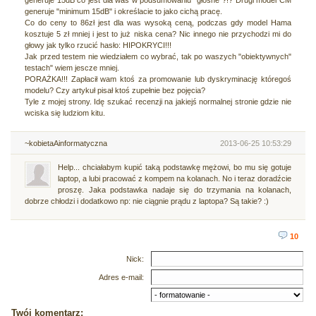
generuje 15dB co jest dla was w podsumowaniu "głośne"?!? Drugi model CM
generuje "minimum 15dB" i określacie to jako cichą pracę.
Co do ceny to 86zł jest dla was wysoką ceną, podczas gdy model Hama
kosztuje 5 zł mniej i jest to już niska cena? Nic innego nie przychodzi mi do
głowy jak tylko rzucić hasło: HIPOKRYCI!!!
Jak przed testem nie wiedziałem co wybrać, tak po waszych "obiektywnych"
testach" wiem jescze mniej.
PORAŻKA!!! Zapłacił wam ktoś za promowanie lub dyskryminację któregoś
modelu? Czy artykuł pisał ktoś zupełnie bez pojęcia?
Tyle z mojej strony. Idę szukać recenzji na jakiejś normalnej stronie gdzie nie
wciska się ludziom kitu.
~kobietaAinformatyczna
2013-06-25 10:53:29
Help... chciałabym kupić taką podstawkę mężowi, bo mu się gotuje
laptop, a lubi pracować z kompem na kolanach. No i teraz doradźcie
proszę. Jaka podstawka nadaje się do trzymania na kolanach,
dobrze chłodzi i dodatkowo np: nie ciągnie prądu z laptopa? Są takie? :)
10
Nick:
Adres e-mail:
Twój komentarz: