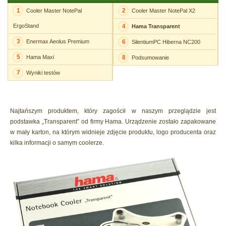
1
2
Cooler Master NotePal
Cooler Master NotePal X2
ErgoStand
4
Hama Transparent
3
Enermax Aeolus Premium
6
SilentiumPC Hiberna NC200
5
Hama Maxi
8
Podsumowanie
7
Wyniki testów
Najtańszym produktem, który zagościł w naszym przeglądzie jest
podstawka „Transparent” od firmy Hama. Urządzenie zostało zapakowane
w mały karton, na którym widnieje zdjęcie produktu, logo producenta oraz
kilka informacji o samym coolerze.