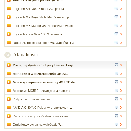
VPN ? co to jest i jak korzystać z...
0
Logitech Brio 300 ? recenzja: prosta...
0
Logitech MX Keys S dla Mac ? recenzja...
1
Logitech MX Master 3S ? recenzja myszki
0
Logitech Zone Vibe 100 ? recenzja...
0
Recenzja podkładki pod mysz Japoński Las...
0
Aktualności
Pożegnaj dyskomfort przy biurku. Logi...
0
Monitoring w rozdzielczości 3K za...
0
Mercusys wprowadza routery 4G LTE do...
0
Mercusys MC510 - zewnętrzna kamera...
0
Philips Hue rewolucjonizuje...
0
NVIDIA G-SYNC Pulsar w e-sportowym...
0
Do pracy i do grania ? dwa uniwersalne...
0
Dodatkowy ekran na wyjeździe ?...
0