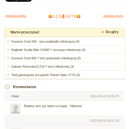
4
pierwsza strona
ostatnia strona
1
2
3
5
6
7
8
Do góry
Warto przeczytać:
Genesis Oxid 260 - test podkładki chłodzącej (0)
Raijintek Scylla Elite CA360 ? recenzja chłodzenia (0)
Genesis Oxid 850 ? test podstawki chłodzącej (0)
Zalman Reserator5 Z24 ? test chłodzenia (3)
Twój gamingowy przyjaciel: Patriot Viper V770 (0)
Komentarze
~Yood
2011-05-05 02:05:23
Świetny test, już wiem co kupię - Hiberna!
2011-05-05 16:01:35