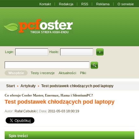
Kontakt
Redakcja
RSS
Reklama
O serwisie
Login:
Hasło:
Wszędzie
Testy i recenzje
Aktualności
Pliki
Start
Artykuły
Test podstawek chłodzących pod laptopy
Co oferuje Cooler Master, Enermax, Hama i SilentiumPC?
Test podstawek chłodzących pod laptopy
Autor:
Rafał Cebulski
| Data:
2011-05-03 18:00:19
Spis treści