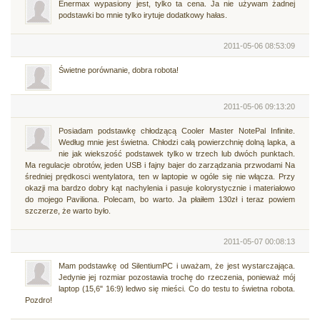
Enermax wypasiony jest, tylko ta cena. Ja nie używam żadnej
podstawki bo mnie tylko irytuje dodatkowy hałas.
2011-05-06 08:53:09
Świetne porównanie, dobra robota!
2011-05-06 09:13:20
Posiadam podstawkę chłodzącą Cooler Master NotePal Infinite.
Według mnie jest świetna. Chłodzi całą powierzchnię dolną lapka, a
nie jak wiekszość podstawek tylko w trzech lub dwóch punktach.
Ma regulacje obrotów, jeden USB i fajny bajer do zarządzania przwodami Na
średniej prędkosci wentylatora, ten w laptopie w ogóle się nie włącza. Przy
okazji ma bardzo dobry kąt nachylenia i pasuje kolorystycznie i materiałowo
do mojego Paviliona. Polecam, bo warto. Ja płaiłem 130zł i teraz powiem
szczerze, że warto było.
2011-05-07 00:08:13
Mam podstawkę od SilentiumPC i uważam, że jest wystarczająca.
Jedynie jej rozmiar pozostawia trochę do rzeczenia, ponieważ mój
laptop (15,6" 16:9) ledwo się mieści. Co do testu to świetna robota.
Pozdro!