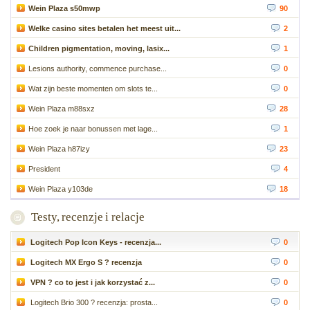
Wein Plaza s50mwp
90
Welke casino sites betalen het meest uit...
2
Children pigmentation, moving, lasix...
1
Lesions authority, commence purchase...
0
Wat zijn beste momenten om slots te...
0
Wein Plaza m88sxz
28
Hoe zoek je naar bonussen met lage...
1
Wein Plaza h87izy
23
President
4
Wein Plaza y103de
18
Testy, recenzje i relacje
Logitech Pop Icon Keys - recenzja...
0
Logitech MX Ergo S ? recenzja
0
VPN ? co to jest i jak korzystać z...
0
Logitech Brio 300 ? recenzja: prosta...
0