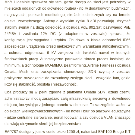
Mb/s i idealnie sprawdza się tam, gdzie dostęp do sieci jest potrzebny w
miejscach oddalonych od głównego routera - np. w dodatkowych budynkach,
magazynach, punktach monitoringu, strefach technicznych czy na terenie
obiektu zewnętrznego. Anteny o wysokim zysku 8 dBi pozwalają utrzymać
stabilny sygnał na dużą odległość, a obsługa PoE 802.3af, pasywnego PoE
24/48V i zasilania 12V DC (z adapterem w zestawie) sprawia, że
konfiguracja jest wygodna i szybka. Obudowa o klasie odporności IP65
zabezpiecza urządzenia przed niekorzystnymi warunkami atmosferycznymi,
a ochrona odgromowa 6 kV zwiększa ich trwałość nawet w trudnych
środowiskach pracy. Automatyczne parowanie skraca proces instalacji do
minimum, a technologie MU-MIMO, Beamforming, Airtime Fairness i obsługa
Omada Mesh oraz zarządzania chmurowego SDN czynią z zestawu
praktyczne rozwiązanie do rozbudowy zasięgu sieci - wszędzie tam, gdzie
liczy się stabilność, prostota i niezawodność.
Oba produkty są w pełni zgodne z platformą Omada SDN, dzięki czemu
administratorzy mogą zarządzać całą infrastrukturą sieciową z dowolnego
miejsca, korzystając z jednego panelu w chmurze. To szczególnie ważne w
obiektach wielkopowierzchniowych - od hoteli i biur po placówki edukacyjne
- gdzie centralne sterowanie, portal logowania czy obsługa VLAN znacząco
ułatwiają utrzymanie sieci i jej bezpieczeństwa.
EAP787 dostępny jest w cenie około 1250 zł, natomiast EAP100-Bridge KIT