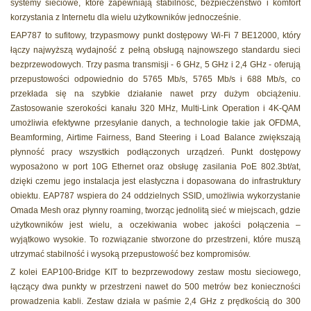
systemy sieciowe, które zapewniają stabilność, bezpieczeństwo i komfort
korzystania z Internetu dla wielu użytkowników jednocześnie.
EAP787 to sufitowy, trzypasmowy punkt dostępowy Wi-Fi 7 BE12000, który
łączy najwyższą wydajność z pełną obsługą najnowszego standardu sieci
bezprzewodowych. Trzy pasma transmisji - 6 GHz, 5 GHz i 2,4 GHz - oferują
przepustowości odpowiednio do 5765 Mb/s, 5765 Mb/s i 688 Mb/s, co
przekłada się na szybkie działanie nawet przy dużym obciążeniu.
Zastosowanie szerokości kanału 320 MHz, Multi-Link Operation i 4K-QAM
umożliwia efektywne przesyłanie danych, a technologie takie jak OFDMA,
Beamforming, Airtime Fairness, Band Steering i Load Balance zwiększają
płynność pracy wszystkich podłączonych urządzeń. Punkt dostępowy
wyposażono w port 10G Ethernet oraz obsługę zasilania PoE 802.3bt/at,
dzięki czemu jego instalacja jest elastyczna i dopasowana do infrastruktury
obiektu. EAP787 wspiera do 24 oddzielnych SSID, umożliwia wykorzystanie
Omada Mesh oraz płynny roaming, tworząc jednolitą sieć w miejscach, gdzie
użytkowników jest wielu, a oczekiwania wobec jakości połączenia –
wyjątkowo wysokie. To rozwiązanie stworzone do przestrzeni, które muszą
utrzymać stabilność i wysoką przepustowość bez kompromisów.
Z kolei EAP100-Bridge KIT to bezprzewodowy zestaw mostu sieciowego,
łączący dwa punkty w przestrzeni nawet do 500 metrów bez konieczności
prowadzenia kabli. Zestaw działa w paśmie 2,4 GHz z prędkością do 300