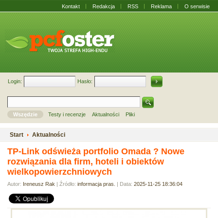
Kontakt
Redakcja
RSS
Reklama
O serwisie
Login:
Hasło:
Wszędzie
Testy i recenzje
Aktualności
Pliki
Start
Aktualności
TP-Link odświeża portfolio Omada ? Nowe
rozwiązania dla firm, hoteli i obiektów
wielkopowierzchniowych
Autor:
Ireneusz Rak
| Źródło:
informacja pras.
| Data:
2025-11-25 18:36:04