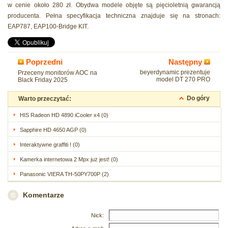
w cenie około 280 zł. Obydwa modele objęte są pięcioletnią gwarancją
producenta. Pełna specyfikacja techniczna znajduje się na stronach:
EAP787, EAP100-Bridge KIT.
Poprzedni
Następny
beyerdynamic prezentuje
Przeceny monitorów AOC na
model DT 270 PRO
Black Friday 2025
Do góry
Warto przeczytać:
HIS Radeon HD 4890 iCooler x4 (0)
Sapphire HD 4650 AGP (0)
Interaktywne graffiti ! (0)
Kamerka internetowa 2 Mpx już jest! (0)
Panasonic VIERA TH-50PY700P (2)
Komentarze
Nick: