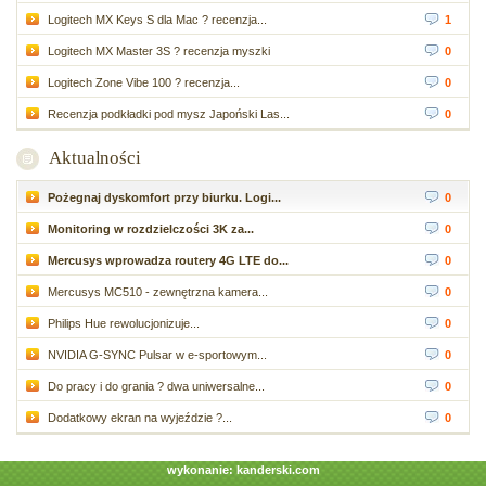
Logitech MX Keys S dla Mac ? recenzja...
1
Logitech MX Master 3S ? recenzja myszki
0
Logitech Zone Vibe 100 ? recenzja...
0
Recenzja podkładki pod mysz Japoński Las...
0
Aktualności
Pożegnaj dyskomfort przy biurku. Logi...
0
Monitoring w rozdzielczości 3K za...
0
Mercusys wprowadza routery 4G LTE do...
0
Mercusys MC510 - zewnętrzna kamera...
0
Philips Hue rewolucjonizuje...
0
NVIDIA G-SYNC Pulsar w e-sportowym...
0
Do pracy i do grania ? dwa uniwersalne...
0
Dodatkowy ekran na wyjeździe ?...
0
wykonanie:
kanderski.com