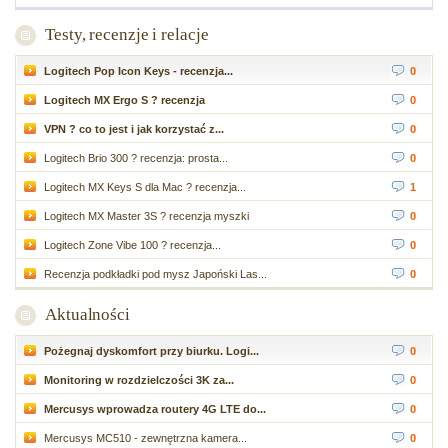
Testy, recenzje i relacje
Logitech Pop Icon Keys - recenzja...
0
Logitech MX Ergo S ? recenzja
0
VPN ? co to jest i jak korzystać z...
0
Logitech Brio 300 ? recenzja: prosta...
0
Logitech MX Keys S dla Mac ? recenzja...
1
Logitech MX Master 3S ? recenzja myszki
0
Logitech Zone Vibe 100 ? recenzja...
0
Recenzja podkładki pod mysz Japoński Las...
0
Aktualności
Pożegnaj dyskomfort przy biurku. Logi...
0
Monitoring w rozdzielczości 3K za...
0
Mercusys wprowadza routery 4G LTE do...
0
Mercusys MC510 - zewnętrzna kamera...
0