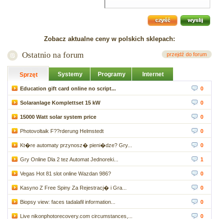
Zobacz aktualne ceny w polskich sklepach:
Ostatnio na forum
przejdź do forum
Systemy
Programy
Internet
Sprzęt
Education gift card online no script...
0
Solaranlage Komplettset 15 kW
0
15000 Watt solar system price
0
Photovoltaik F??rderung Helmstedt
0
Kt�re automaty przynosz� pieni�dze? Gry...
0
Gry Online Dla 2 tez Automat Jednoreki...
1
Vegas Hot 81 slot online Wazdan 986?
0
Kasyno Z Free Spiny Za Rejestracj� i Gra...
0
Biopsy view: faces tadalafil information...
0
Live nikonphotorecovery.com circumstances,...
0