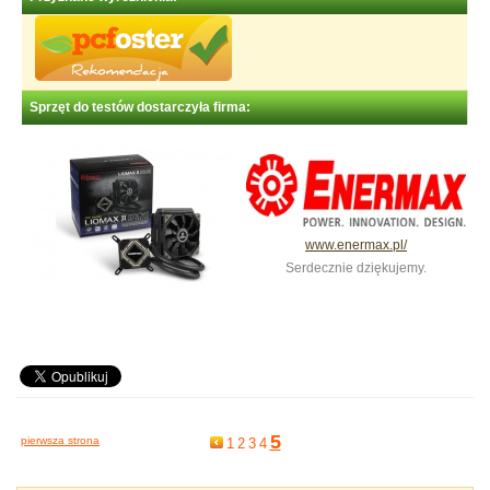
Sprzęt do testów dostarczyła firma:
www.enermax.pl/
Serdecznie dziękujemy.
5
pierwsza strona
1
2
3
4