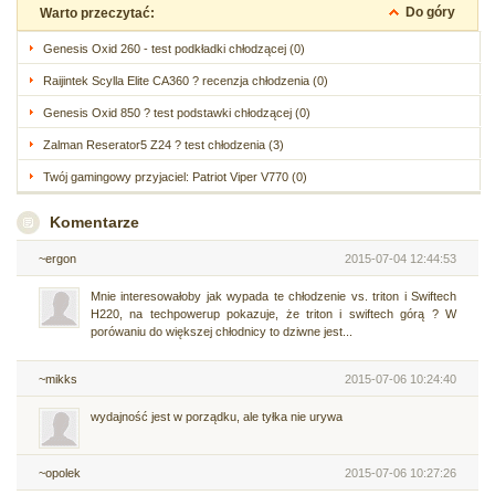
Do góry
Warto przeczytać:
Genesis Oxid 260 - test podkładki chłodzącej (0)
Raijintek Scylla Elite CA360 ? recenzja chłodzenia (0)
Genesis Oxid 850 ? test podstawki chłodzącej (0)
Zalman Reserator5 Z24 ? test chłodzenia (3)
Twój gamingowy przyjaciel: Patriot Viper V770 (0)
Komentarze
~ergon
2015-07-04 12:44:53
Mnie interesowałoby jak wypada te chłodzenie vs. triton i Swiftech
H220, na techpowerup pokazuje, że triton i swiftech górą ? W
porówaniu do większej chłodnicy to dziwne jest...
~mikks
2015-07-06 10:24:40
wydajność jest w porządku, ale tyłka nie urywa
~opolek
2015-07-06 10:27:26