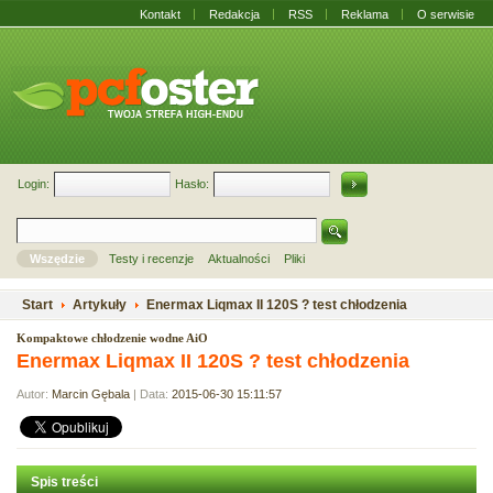
Kontakt
Redakcja
RSS
Reklama
O serwisie
Login:
Hasło:
Wszędzie
Testy i recenzje
Aktualności
Pliki
Start
Artykuły
Enermax Liqmax II 120S ? test chłodzenia
Kompaktowe chłodzenie wodne AiO
Enermax Liqmax II 120S ? test chłodzenia
Autor:
Marcin Gębala
| Data:
2015-06-30 15:11:57
Spis treści