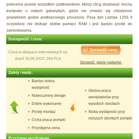
polecenia przede wszystkim użytkownikom, którzy chcą zbudować mocny
komputer o małych gabarytach, gdzie nie zmieści się chłodzenie
powietrzem godne podkręconego procesora. Poza tym Liqmax 120S II
oczywiście nie blokuje slotów pamięci RAM i jest bardzo proste do
zamontowania.
Dostępność i cena:
Cena w sklepach internetowych na
dzień 30.06.2015: 269 PLN
Sprawdź, gdzie najtaniej.
Zalety i wady:
Bardzo dobra
wydajność
Głośna praca
Nowoczesny design
wentylatorów przy
Dobre wykonanie
wysokich obrotach
Prosty montaż
Niska wydajność przy
niższych obrotach pompki
Cicha praca pompki
Przystępna cena
Przyznane wyróżnienia: