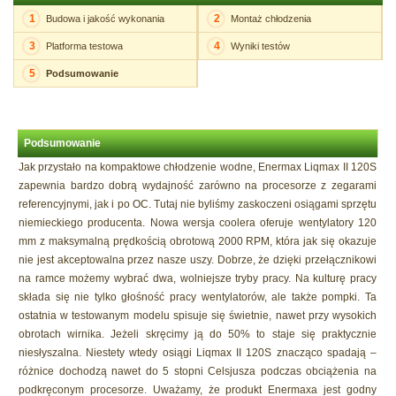
1
2
Budowa i jakość wykonania
Montaż chłodzenia
3
4
Platforma testowa
Wyniki testów
5
Podsumowanie
Podsumowanie
Jak przystało na kompaktowe chłodzenie wodne, Enermax Liqmax II 120S
zapewnia bardzo dobrą wydajność zarówno na procesorze z zegarami
referencyjnymi, jak i po OC. Tutaj nie byliśmy zaskoczeni osiągami sprzętu
niemieckiego producenta. Nowa wersja coolera oferuje wentylatory 120
mm z maksymalną prędkością obrotową 2000 RPM, która jak się okazuje
nie jest akceptowalna przez nasze uszy. Dobrze, że dzięki przełącznikowi
na ramce możemy wybrać dwa, wolniejsze tryby pracy. Na kulturę pracy
składa się nie tylko głośność pracy wentylatorów, ale także pompki. Ta
ostatnia w testowanym modelu spisuje się świetnie, nawet przy wysokich
obrotach wirnika. Jeżeli skręcimy ją do 50% to staje się praktycznie
niesłyszalna. Niestety wtedy osiągi Liqmax II 120S znacząco spadają –
różnice dochodzą nawet do 5 stopni Celsjusza podczas obciążenia na
podkręconym procesorze. Uważamy, że produkt Enermaxa jest godny