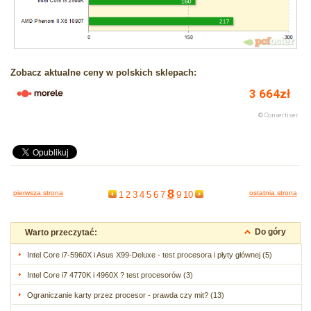
Zobacz aktualne ceny w polskich sklepach:
8
pierwsza strona
ostatnia strona
1
2
3
4
5
6
7
9
10
Do góry
Warto przeczytać:
Intel Core i7-5960X i Asus X99-Deluxe - test procesora i płyty głównej (5)
Intel Core i7 4770K i 4960X ? test procesorów (3)
Ograniczanie karty przez procesor - prawda czy mit? (13)