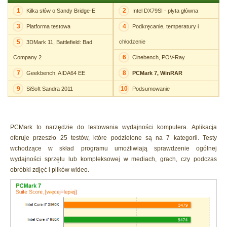
1
2
Kilka słów o Sandy Bridge-E
Intel DX79SI - płyta główna
3
4
Platforma testowa
Podkręcanie, temperatury i
5
chłodzenie
3DMark 11, Battlefield: Bad
6
Company 2
Cinebench, POV-Ray
7
8
Geekbench, AIDA64 EE
PCMark 7, WinRAR
9
10
SiSoft Sandra 2011
Podsumowanie
PCMark to narzędzie do testowania wydajności komputera. Aplikacja
oferuje przeszło 25 testów, które podzielone są na 7 kategorii. Testy
wchodzące w skład programu umożliwiają sprawdzenie ogólnej
wydajności sprzętu lub kompleksowej w mediach, grach, czy podczas
obróbki zdjęć i plików wideo.