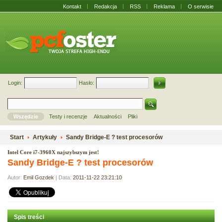
Kontakt
Redakcja
RSS
Reklama
O serwisie
Login:
Hasło:
Wszędzie
Testy i recenzje
Aktualności
Pliki
Start
Artykuły
Sandy Bridge-E ? test procesorów
Intel Core i7-3960X najszybszym jest!
Sandy Bridge-E ? test procesorów
Autor:
Emil Gozdek
| Data:
2011-11-22 23:21:10
Spis treści