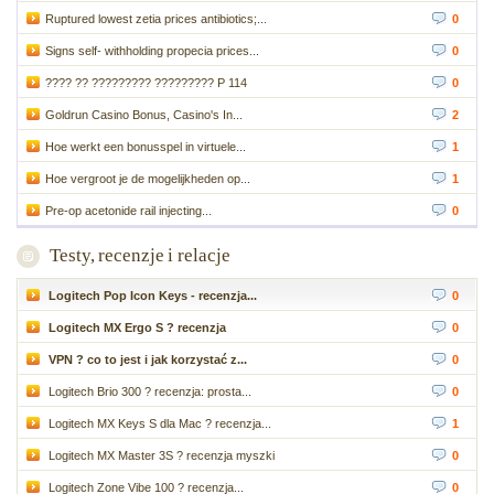
Ruptured lowest zetia prices antibiotics;...
0
Signs self- withholding propecia prices...
0
???? ?? ????????? ????????? P 114
0
Goldrun Casino Bonus, Casino's In...
2
Hoe werkt een bonusspel in virtuele...
1
Hoe vergroot je de mogelijkheden op...
1
Pre-op acetonide rail injecting...
0
Testy, recenzje i relacje
Logitech Pop Icon Keys - recenzja...
0
Logitech MX Ergo S ? recenzja
0
VPN ? co to jest i jak korzystać z...
0
Logitech Brio 300 ? recenzja: prosta...
0
Logitech MX Keys S dla Mac ? recenzja...
1
Logitech MX Master 3S ? recenzja myszki
0
Logitech Zone Vibe 100 ? recenzja...
0