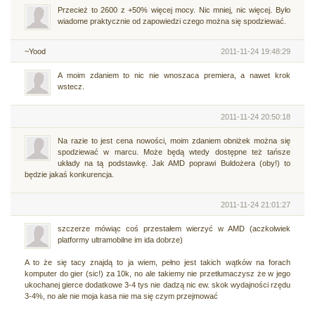
Przecież to 2600 z +50% więcej mocy. Nic mniej, nic więcej. Było
wiadome praktycznie od zapowiedzi czego można się spodziewać.
~Yood
2011-11-24 19:48:29
A moim zdaniem to nic nie wnoszaca premiera, a nawet krok
wstecz.
2011-11-24 20:50:18
Na razie to jest cena nowości, moim zdaniem obniżek można się
spodziewać w marcu. Może będą wtedy dostępne też tańsze
układy na tą podstawkę. Jak AMD poprawi Buldożera (oby!) to
będzie jakaś konkurencja.
2011-11-24 21:01:27
szczerze mówiąc coś przestałem wierzyć w AMD (aczkolwiek
platformy ultramobilne im ida dobrze)
A to że się tacy znajdą to ja wiem, pełno jest takich wątków na forach
komputer do gier (sic!) za 10k, no ale takiemy nie przetłumaczysz że w jego
ukochanej gierce dodatkowe 3-4 tys nie dadzą nic ew. skok wydajności rzędu
3-4%, no ale nie moja kasa nie ma się czym przejmować