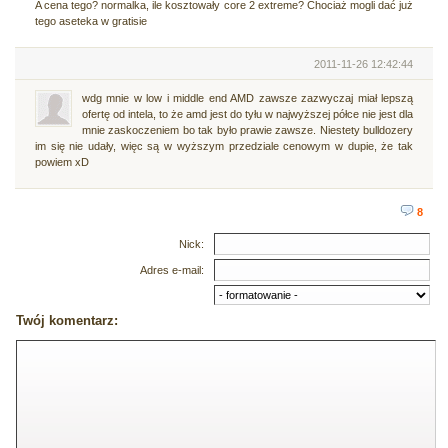
A cena tego? normalka, ile kosztowały core 2 extreme? Chociaż mogli dać już
tego aseteka w gratisie
2011-11-26 12:42:44
wdg mnie w low i middle end AMD zawsze zazwyczaj miał lepszą
ofertę od intela, to że amd jest do tyłu w najwyższej półce nie jest dla
mnie zaskoczeniem bo tak było prawie zawsze. Niestety bulldozery
im się nie udały, więc są w wyższym przedziale cenowym w dupie, że tak
powiem xD
8
Nick:
Adres e-mail:
Twój komentarz: