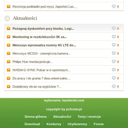
Recenzja podkładki pod mysz Japoński Las...
0
Aktualności
Pożegnaj dyskomfort przy biurku. Logi...
0
Monitoring w rozdzielczości 3K za...
0
Mercusys wprowadza routery 4G LTE do...
0
Mercusys MC510 - zewnętrzna kamera...
0
Philips Hue rewolucjonizuje...
0
NVIDIA G-SYNC Pulsar w e-sportowym...
0
Do pracy i do grania ? dwa uniwersalne...
0
Dodatkowy ekran na wyjeździe ?...
0
wykonanie:
kanderski.com
copyright by
pcfoster.pl
Strona główna
Aktualności
Testy i recenzje
Download
Konkursy
Użytkownicy
Forum