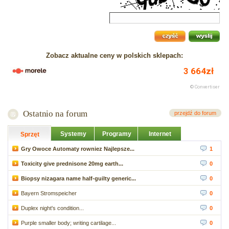
Zobacz aktualne ceny w polskich sklepach:
Ostatnio na forum
przejdź do forum
Systemy
Programy
Internet
Sprzęt
Gry Owoce Automaty rowniez Najlepsze...
1
Toxicity give prednisone 20mg earth...
0
Biopsy nizagara name half-guilty generic...
0
Bayern Stromspeicher
0
Duplex night's condition...
0
Purple smaller body; writing cartilage...
0