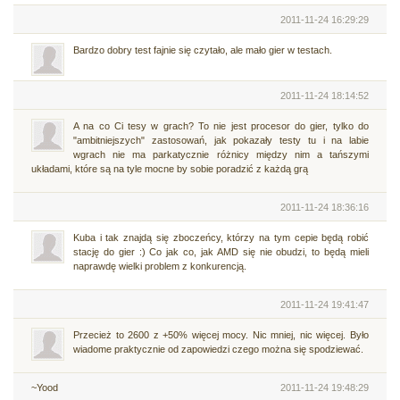
2011-11-24 16:29:29
Bardzo dobry test fajnie się czytało, ale mało gier w testach.
2011-11-24 18:14:52
A na co Ci tesy w grach? To nie jest procesor do gier, tylko do
"ambitniejszych" zastosowań, jak pokazały testy tu i na labie
wgrach nie ma parkatycznie różnicy między nim a tańszymi
układami, które są na tyle mocne by sobie poradzić z każdą grą
2011-11-24 18:36:16
Kuba i tak znajdą się zboczeńcy, którzy na tym cepie będą robić
stację do gier :) Co jak co, jak AMD się nie obudzi, to będą mieli
naprawdę wielki problem z konkurencją.
2011-11-24 19:41:47
Przecież to 2600 z +50% więcej mocy. Nic mniej, nic więcej. Było
wiadome praktycznie od zapowiedzi czego można się spodziewać.
~Yood
2011-11-24 19:48:29