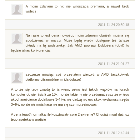
A moim zdaniem to nic nie wnoszaca premiera, a nawet krok
wstecz.
2011-11-24 20:50:18
Na razie to jest cena nowości, moim zdaniem obniżek można się
spodziewać w marcu. Może będą wtedy dostępne też tańsze
układy na tą podstawkę. Jak AMD poprawi Buldożera (oby!) to
będzie jakaś konkurencja.
2011-11-24 21:01:27
szczerze mówiąc coś przestałem wierzyć w AMD (aczkolwiek
platformy ultramobilne im ida dobrze)
A to że się tacy znajdą to ja wiem, pełno jest takich wątków na forach
komputer do gier (sic!) za 10k, no ale takiemy nie przetłumaczysz że w jego
ukochanej gierce dodatkowe 3-4 tys nie dadzą nic ew. skok wydajności rzędu
3-4%, no ale nie moja kasa nie ma się czym przejmować
A cena tego? normalka, ile kosztowały core 2 extreme? Chociaż mogli dać już
tego aseteka w gratisie
2011-11-26 12:42:44