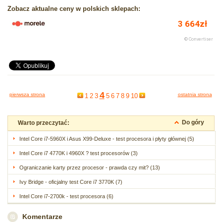
Zobacz aktualne ceny w polskich sklepach:
4
pierwsza strona
ostatnia strona
1
2
3
5
6
7
8
9
10
Do góry
Warto przeczytać:
Intel Core i7-5960X i Asus X99-Deluxe - test procesora i płyty głównej (5)
Intel Core i7 4770K i 4960X ? test procesorów (3)
Ograniczanie karty przez procesor - prawda czy mit? (13)
Ivy Bridge - oficjalny test Core i7 3770K (7)
Intel Core i7-2700k - test procesora (6)
Komentarze