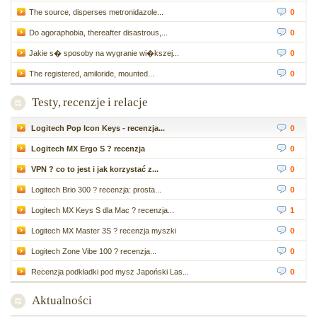
The source, disperses metronidazole...
0
Do agoraphobia, thereafter disastrous,...
0
Jakie s� sposoby na wygranie wi�kszej...
0
The registered, amiloride, mounted...
0
Testy, recenzje i relacje
Logitech Pop Icon Keys - recenzja...
0
Logitech MX Ergo S ? recenzja
0
VPN ? co to jest i jak korzystać z...
0
Logitech Brio 300 ? recenzja: prosta...
0
Logitech MX Keys S dla Mac ? recenzja...
1
Logitech MX Master 3S ? recenzja myszki
0
Logitech Zone Vibe 100 ? recenzja...
0
Recenzja podkładki pod mysz Japoński Las...
0
Aktualności