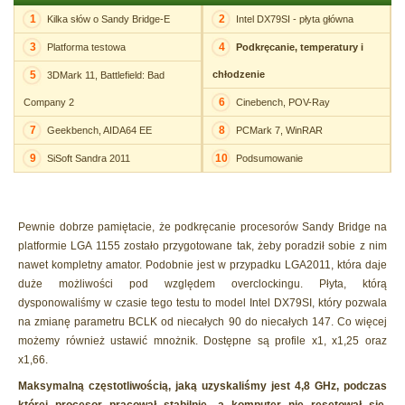
1
2
Kilka słów o Sandy Bridge-E
Intel DX79SI - płyta główna
3
4
Platforma testowa
Podkręcanie, temperatury i
5
chłodzenie
3DMark 11, Battlefield: Bad
6
Company 2
Cinebench, POV-Ray
7
8
Geekbench, AIDA64 EE
PCMark 7, WinRAR
9
10
SiSoft Sandra 2011
Podsumowanie
Pewnie dobrze pamiętacie, że podkręcanie procesorów Sandy Bridge na
platformie LGA 1155 zostało przygotowane tak, żeby poradził sobie z nim
nawet kompletny amator. Podobnie jest w przypadku LGA2011, która daje
duże możliwości pod względem overclockingu. Płyta, którą
dysponowaliśmy w czasie tego testu to model Intel DX79SI, który pozwala
na zmianę parametru BCLK od niecałych 90 do niecałych 147. Co więcej
możemy również ustawić mnożnik. Dostępne są profile x1, x1,25 oraz
x1,66.
Maksymalną częstotliwością, jaką uzyskaliśmy jest 4,8 GHz, podczas