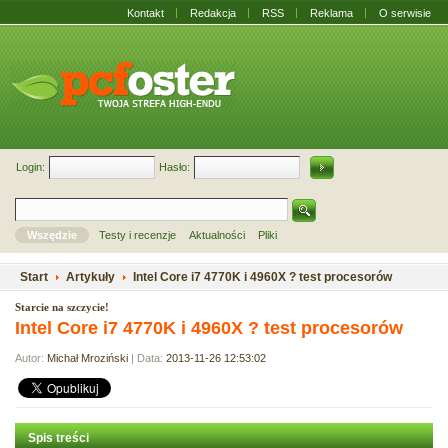
Kontakt
Redakcja
RSS
Reklama
O serwisie
Login:
Hasło:
Wszędzie
Testy i recenzje
Aktualności
Pliki
Start
Artykuły
Intel Core i7 4770K i 4960X ? test procesorów
Starcie na szczycie!
Intel Core i7 4770K i 4960X ? test procesorów
Autor:
Michał Mroziński
| Data:
2013-11-26 12:53:02
Spis treści