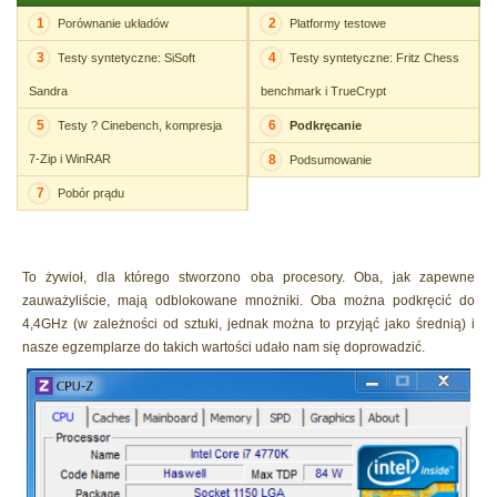
1
2
Porównanie układów
Platformy testowe
3
4
Testy syntetyczne: SiSoft
Testy syntetyczne: Fritz Chess
Sandra
benchmark i TrueCrypt
5
6
Testy ? Cinebench, kompresja
Podkręcanie
7-Zip i WinRAR
8
Podsumowanie
7
Pobór prądu
To żywioł, dla którego stworzono oba procesory. Oba, jak zapewne
zauważyliście, mają odblokowane mnożniki. Oba można podkręcić do
4,4GHz (w zależności od sztuki, jednak można to przyjąć jako średnią) i
nasze egzemplarze do takich wartości udało nam się doprowadzić.