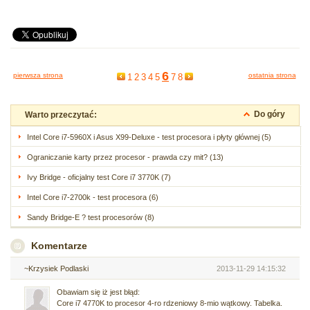
6
pierwsza strona
ostatnia strona
1
2
3
4
5
7
8
Do góry
Warto przeczytać:
Intel Core i7-5960X i Asus X99-Deluxe - test procesora i płyty głównej (5)
Ograniczanie karty przez procesor - prawda czy mit? (13)
Ivy Bridge - oficjalny test Core i7 3770K (7)
Intel Core i7-2700k - test procesora (6)
Sandy Bridge-E ? test procesorów (8)
Komentarze
~Krzysiek Podlaski
2013-11-29 14:15:32
Obawiam się iż jest błąd:
Core i7 4770K to procesor 4-ro rdzeniowy 8-mio wątkowy. Tabelka.