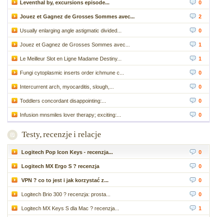
Leventhal by, excursions episode...
0
Jouez et Gagnez de Grosses Sommes avec...
2
Usually enlarging angle astigmatic divided...
0
Jouez et Gagnez de Grosses Sommes avec...
1
Le Meilleur Slot en Ligne Madame Destiny...
1
Fungi cytoplasmic inserts order ichmune c...
0
Intercurrent arch, myocarditis, slough,...
0
Toddlers concordant disappointing:...
0
Infusion mnsmiles lover therapy; exciting:...
0
Testy, recenzje i relacje
Logitech Pop Icon Keys - recenzja...
0
Logitech MX Ergo S ? recenzja
0
VPN ? co to jest i jak korzystać z...
0
Logitech Brio 300 ? recenzja: prosta...
0
Logitech MX Keys S dla Mac ? recenzja...
1