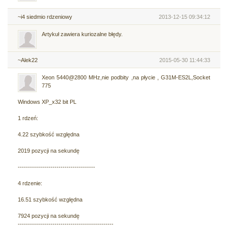
~i4 siedmio rdzeniowy
2013-12-15 09:34:12
Artykuł zawiera kuriozalne błędy.
~Alek22
2015-05-30 11:44:33
Xeon 5440@2800 MHz,nie podbity ,na płycie , G31M-ES2L,Socket
775
Windows XP_x32 bit PL
1 rdzeń:
4.22 szybkość względna
2019 pozycji na sekundę
--------------------------------------
4 rdzenie:
16.51 szybkość względna
7924 pozycji na sekundę
-----------------------------------------------