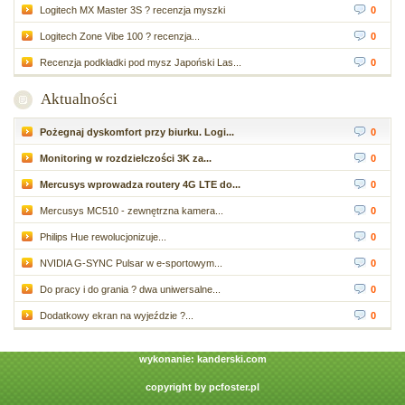
Logitech MX Master 3S ? recenzja myszki
0
Logitech Zone Vibe 100 ? recenzja...
0
Recenzja podkładki pod mysz Japoński Las...
0
Aktualności
Pożegnaj dyskomfort przy biurku. Logi...
0
Monitoring w rozdzielczości 3K za...
0
Mercusys wprowadza routery 4G LTE do...
0
Mercusys MC510 - zewnętrzna kamera...
0
Philips Hue rewolucjonizuje...
0
NVIDIA G-SYNC Pulsar w e-sportowym...
0
Do pracy i do grania ? dwa uniwersalne...
0
Dodatkowy ekran na wyjeździe ?...
0
wykonanie:
kanderski.com
copyright by
pcfoster.pl