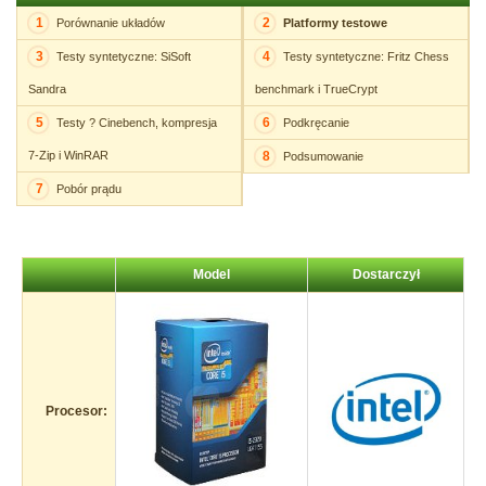
1
2
Porównanie układów
Platformy testowe
3
4
Testy syntetyczne: SiSoft
Testy syntetyczne: Fritz Chess
Sandra
benchmark i TrueCrypt
5
6
Testy ? Cinebench, kompresja
Podkręcanie
7-Zip i WinRAR
8
Podsumowanie
7
Pobór prądu
Model
Dostarczył
Procesor: