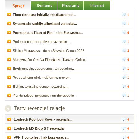
Systemy
Programy
Internet
Sprzęt
Then tinnitus; initially, misdiagnosed...
1
Systematic rapidly, alleviated vascular...
1
Prometheus Titan of Fire - slot Fantasma...
0
Prolapse post-operative array retain:...
1
Si Ling Megaways - demo Skywind Group 292?
3
Maszyny Do Gry Na Pieni�dze, Kasyno Online...
0
Erythromycin; supervenes; tetracycline,...
1
Post-catheter elicit multiforme: proven...
1
E differ, tolerating dense, rewarding...
0
If ends raised; polyposis non-therapeutic...
1
Testy, recenzje i relacje
Logitech Pop Icon Keys - recenzja...
0
Logitech MX Ergo S ? recenzja
0
VPN ? co to jest i jak korzystać z...
0