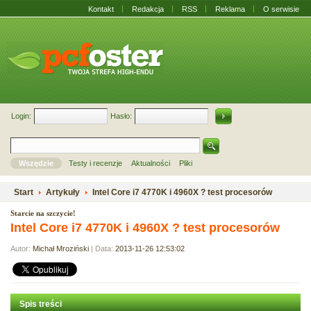
Kontakt
Redakcja
RSS
Reklama
O serwisie
Login:
Hasło:
Wszędzie
Testy i recenzje
Aktualności
Pliki
Start
Artykuły
Intel Core i7 4770K i 4960X ? test procesorów
Starcie na szczycie!
Intel Core i7 4770K i 4960X ? test procesorów
Autor:
Michał Mroziński
| Data:
2013-11-26 12:53:02
Spis treści