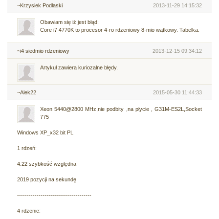
~Krzysiek Podlaski
2013-11-29 14:15:32
Obawiam się iż jest błąd:
Core i7 4770K to procesor 4-ro rdzeniowy 8-mio wątkowy. Tabelka.
~i4 siedmio rdzeniowy
2013-12-15 09:34:12
Artykuł zawiera kuriozalne błędy.
~Alek22
2015-05-30 11:44:33
Xeon 5440@2800 MHz,nie podbity ,na płycie , G31M-ES2L,Socket
775
Windows XP_x32 bit PL
1 rdzeń:
4.22 szybkość względna
2019 pozycji na sekundę
--------------------------------------
4 rdzenie: