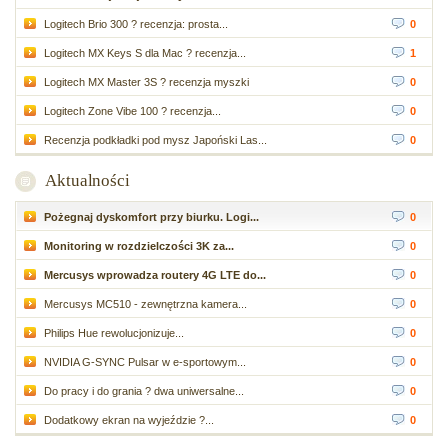
Logitech Brio 300 ? recenzja: prosta...
0
Logitech MX Keys S dla Mac ? recenzja...
1
Logitech MX Master 3S ? recenzja myszki
0
Logitech Zone Vibe 100 ? recenzja...
0
Recenzja podkładki pod mysz Japoński Las...
0
Aktualności
Pożegnaj dyskomfort przy biurku. Logi...
0
Monitoring w rozdzielczości 3K za...
0
Mercusys wprowadza routery 4G LTE do...
0
Mercusys MC510 - zewnętrzna kamera...
0
Philips Hue rewolucjonizuje...
0
NVIDIA G-SYNC Pulsar w e-sportowym...
0
Do pracy i do grania ? dwa uniwersalne...
0
Dodatkowy ekran na wyjeździe ?...
0