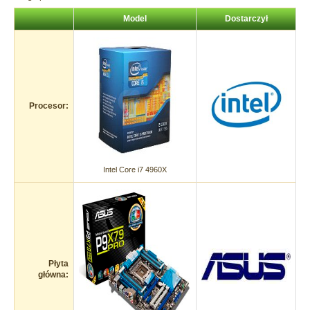
Model
Dostarczył
Procesor:
Intel Core i7 4960X
Płyta
główna: