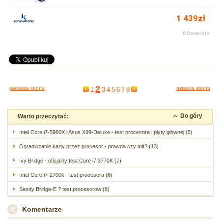
2
pierwsza strona
ostatnia strona
1
3
4
5
6
7
8
Do góry
Warto przeczytać:
Intel Core i7-5960X i Asus X99-Deluxe - test procesora i płyty głównej (5)
Ograniczanie karty przez procesor - prawda czy mit? (13)
Ivy Bridge - oficjalny test Core i7 3770K (7)
Intel Core i7-2700k - test procesora (6)
Sandy Bridge-E ? test procesorów (8)
Komentarze