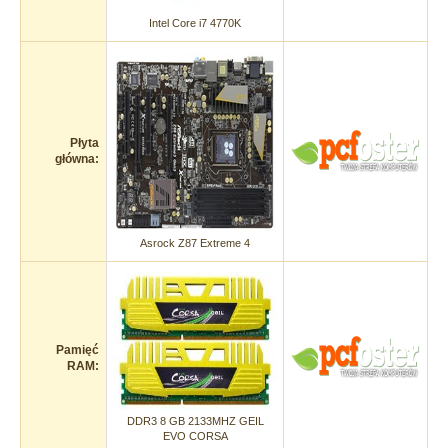
Intel Core i7 4770K
Płyta
główna:
Asrock Z87 Extreme 4
Pamięć
RAM:
DDR3 8 GB 2133MHZ GEIL
EVO CORSA