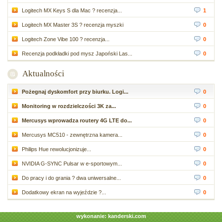
Logitech MX Keys S dla Mac ? recenzja...
1
Logitech MX Master 3S ? recenzja myszki
0
Logitech Zone Vibe 100 ? recenzja...
0
Recenzja podkładki pod mysz Japoński Las...
0
Aktualności
Pożegnaj dyskomfort przy biurku. Logi...
0
Monitoring w rozdzielczości 3K za...
0
Mercusys wprowadza routery 4G LTE do...
0
Mercusys MC510 - zewnętrzna kamera...
0
Philips Hue rewolucjonizuje...
0
NVIDIA G-SYNC Pulsar w e-sportowym...
0
Do pracy i do grania ? dwa uniwersalne...
0
Dodatkowy ekran na wyjeździe ?...
0
wykonanie:
kanderski.com