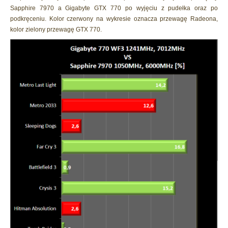
Sapphire 7970 a Gigabyte GTX 770 po wyjęciu z pudełka oraz po
podkręceniu. Kolor czerwony na wykresie oznacza przewagę Radeona,
kolor zielony przewagę GTX 770.