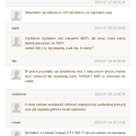
2013-07-17 19:31:18
Skłaniałem się właśnie ku GF'owi dobrze ze zajrzałem tutaj.
~jujek
2013-07-18 10:19:50
Osobiście myślałem nad zakupem 660Ti, ale teraz może warto
będzie poczekać na 760Ti.
Jakieś info czy się pojawią, a jak tak, to kiedy?
~filo
2013-07-18 10:56:44
W grach,przydałby się dodatkowy test z włączonym physx,chętnie
bym zobaczył jak wypadają karty NVIDIA I AMD w stosunku do
siebie.
~waldemar
2013-07-18 13:56:39
A mnie ciekawi wydajność oblcizeń pojedynczej i podwójnej precyzji
oraz jak wypada geforce na tle radeonów
~rower
2013-07-18 15:14:08
Myślałem o zmianie mojego GTX 660 Ti ale poczekam na następną