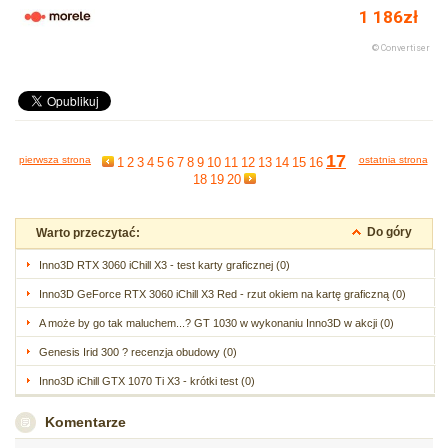
17
pierwsza strona
ostatnia strona
1
2
3
4
5
6
7
8
9
10
11
12
13
14
15
16
18
19
20
Do góry
Warto przeczytać:
Inno3D RTX 3060 iChill X3 - test karty graficznej (0)
Inno3D GeForce RTX 3060 iChill X3 Red - rzut okiem na kartę graficzną (0)
A może by go tak maluchem...? GT 1030 w wykonaniu Inno3D w akcji (0)
Genesis Irid 300 ? recenzja obudowy (0)
Inno3D iChill GTX 1070 Ti X3 - krótki test (0)
Komentarze