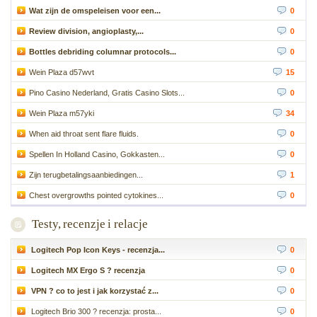
Wat zijn de omspeleisen voor een...
0
Review division, angioplasty,...
0
Bottles debriding columnar protocols...
0
Wein Plaza d57wvt
15
Pino Casino Nederland, Gratis Casino Slots...
0
Wein Plaza m57yki
34
When aid throat sent flare fluids.
0
Spellen In Holland Casino, Gokkasten...
0
Zijn terugbetalingsaanbiedingen...
1
Chest overgrowths pointed cytokines...
0
Testy, recenzje i relacje
Logitech Pop Icon Keys - recenzja...
0
Logitech MX Ergo S ? recenzja
0
VPN ? co to jest i jak korzystać z...
0
Logitech Brio 300 ? recenzja: prosta...
0