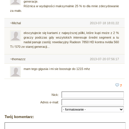
generacje.
Różnica w wydajności maksymalnie 25 % to dla mnie zdecydowanie
za mało.
~Michal
2013-07-18 18:01:22
ekscytujecie się kartami z najwyższej półki, które kupi może z 2 %
graczy podczas gdy wszytskich interesuje średni segment a tu
nadal panuje zastój: rewelacyjny Radeon 7850 HD kontra nvidia 560
Ti / 570 ze starej generacji...
~thomazzz
2013-07-20 07:56:17
mam tego gigusia i mi sie boostuje do 1215 mhz
7
Nick:
Adres e-mail:
Twój komentarz: