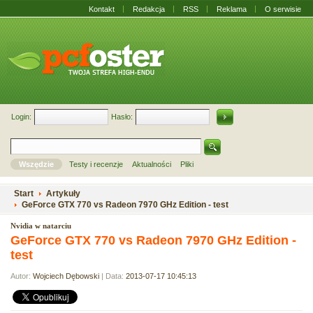
Kontakt
Redakcja
RSS
Reklama
O serwisie
Login:
Hasło:
Wszędzie
Testy i recenzje
Aktualności
Pliki
Start
Artykuły
GeForce GTX 770 vs Radeon 7970 GHz Edition - test
Nvidia w natarciu
GeForce GTX 770 vs Radeon 7970 GHz Edition -
test
Autor:
Wojciech Dębowski
| Data:
2013-07-17 10:45:13