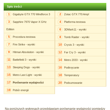
Spis treści
1
2
Gigabyte GTX 770 Windforce 3
Zotac GTX 770 Amp!
3
4
Sapphire 7970 Vapor-X GHz
Platforma testowa
Edition
6
3DMark11 - wyniki
5
Procedura testowa
8
Tomb Raider - wyniki
7
Fire Strike - wyniki
10
Crysis 3 - wyniki
9
Hitman Absolution - wyniki
12
Far Cry 3 - wyniki
11
Battlefield 3 - wyniki
14
Metro 2033 - wyniki
13
Sleeping Dogs - wyniki
16
Podkręcanie
15
Metro Last Light - wyniki
18
Temperatury
17
Porównanie wydajności
20
Podsumowanie
19
Pobór energii
Na poniższych wykresach przedstawiam porównanie wydajności pomiędzy