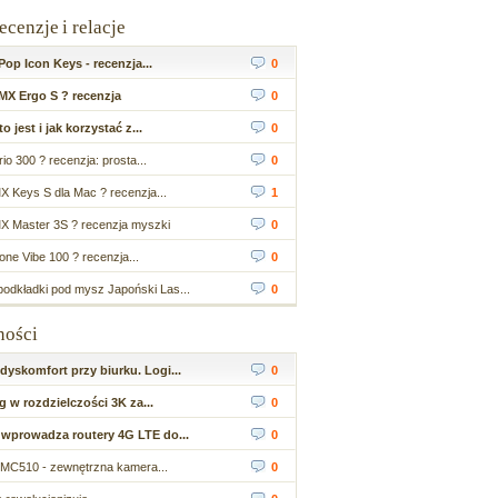
recenzje i relacje
op Icon Keys - recenzja...
0
MX Ergo S ? recenzja
0
 jest i jak korzystać z...
0
io 300 ? recenzja: prosta...
0
X Keys S dla Mac ? recenzja...
1
X Master 3S ? recenzja myszki
0
ne Vibe 100 ? recenzja...
0
odkładki pod mysz Japoński Las...
0
ności
yskomfort przy biurku. Logi...
0
 w rozdzielczości 3K za...
0
wprowadza routery 4G LTE do...
0
MC510 - zewnętrzna kamera...
0