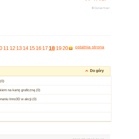
ostatnia strona
18
0
11
12
13
14
15
16
17
19
20
Do góry
(0)
iem na kartę graficzną (0)
aniu Inno3D w akcji (0)