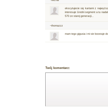
ekscytujecie się kartami z najwyżs
interesuje średni segment a tu nada
570 ze starej generacji...
~thomazzz
mam tego gigusia i mi sie boostuje 
Twój komentarz: