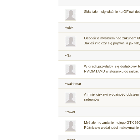
Skłaniałem się właśnie ku GF'owi dob
~jujek
Osobiście myślałem nad zakupem 660
Jakieś info czy się pojawią, a jak tak
~filo
W grach,przydałby się dodatkowy t
NVIDIA I AMD w stosunku do siebie.
~waldemar
A mnie ciekawi wydajność oblcizeń 
radeonów
~rower
Myślałem o zmianie mojego GTX 660
Różnica w wydajności maksymalnie 
~Michal