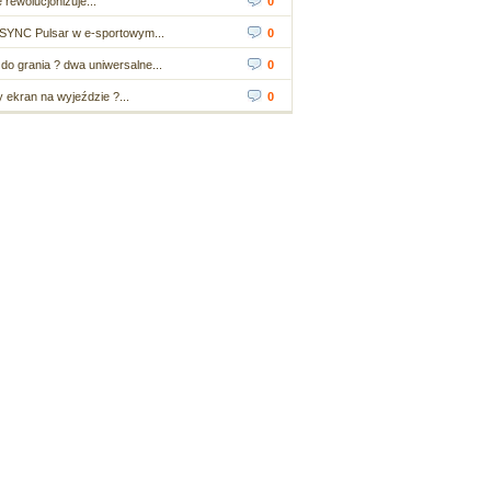
 rewolucjonizuje...
0
SYNC Pulsar w e-sportowym...
0
do grania ? dwa uniwersalne...
0
ekran na wyjeździe ?...
0