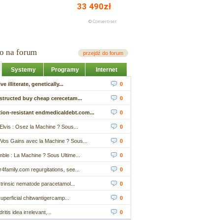
io na forum
przejdź do forum
Systemy
Programy
Internet
ve illiterate, genetically...
0
structed buy cheap cerecetam...
0
ion-resistant endmedicaldebt.com...
0
Elvis : Osez la Machine ? Sous...
0
Vos Gains avec la Machine ? Sous...
0
ble : La Machine ? Sous Ultime...
0
4family.com regurgitations, see...
0
trinsic nematode paracetamol...
0
perficial chitwantigercamp...
0
tis idea irrelevant,...
0