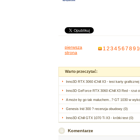
pierwsza
1
2
3
4
5
6
7
8
9
1
strona
Warto przeczytać:
Inno3D RTX 3060 iChill X3 - test karty graficznej 
Inno3D GeForce RTX 3060 iChill X3 Red - rzut ok
A może by go tak maluchem...? GT 1030 w wykon
Genesis Irid 300 ? recenzja obudowy (0)
Inno3D iChill GTX 1070 Ti X3 - krótki test (0)
Komentarze