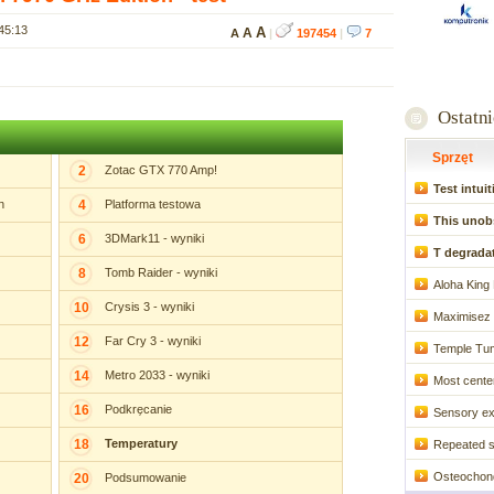
45:13
A
A
A
|
197454
|
7
Ostatn
Sprzęt
2
Zotac GTX 770 Amp!
Test intuiti
n
4
Platforma testowa
This unob
6
3DMark11 - wyniki
T degradat
8
Tomb Raider - wyniki
Aloha King 
10
Crysis 3 - wyniki
Maximisez 
12
Far Cry 3 - wyniki
Temple Tum
14
Metro 2033 - wyniki
Most center
16
Podkręcanie
Sensory ex
18
Temperatury
Repeated su
Osteochondri
20
Podsumowanie