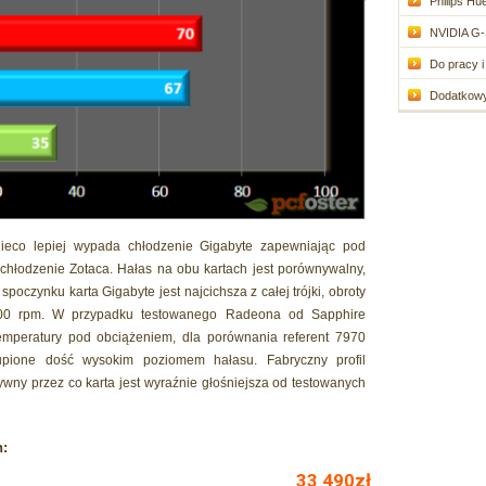
Philips Hue
NVIDIA G-
Do pracy i 
Dodatkowy 
eco lepiej wypada chłodzenie Gigabyte zapewniając pod
chłodzenie Zotaca. Hałas na obu kartach jest porównywalny,
spoczynku karta Gigabyte jest najcichsza z całej trójki, obroty
900 rpm. W przypadku testowanego Radeona od Sapphire
emperatury pod obciążeniem, dla porównania referent 7970
upione dość wysokim poziomem hałasu. Fabryczny profil
wny przez co karta jest wyraźnie głośniejsza od testowanych
h: