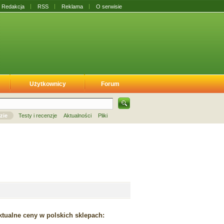
Redakcja
RSS
Reklama
O serwisie
Użytkownicy
Forum
zie
Testy i recenzje
Aktualności
Pliki
tualne ceny w polskich sklepach: