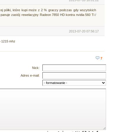
zej półki, które kupi może z 2 % graczy podczas gdy wszytskich
l panuje zastój: rewelacyjny Radeon 7850 HD kontra nvidia 560 Ti /
2013-07-20 07:56:17
do 1215 mhz
7
Nick:
Adres e-mail: