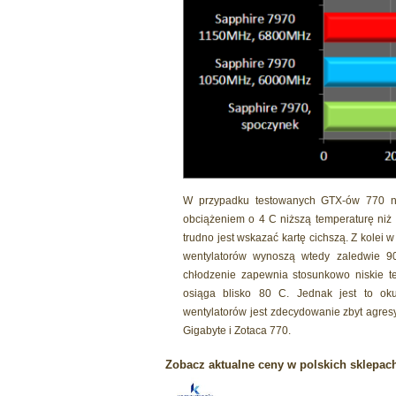
W przypadku testowanych GTX-ów 770 ni
obciążeniem o 4 C niższą temperaturę niż 
trudno jest wskazać kartę cichszą. Z kolei w 
wentylatorów wynoszą wtedy zaledwie 
chłodzenie zapewnia stosunkowo niskie t
osiąga blisko 80 C. Jednak jest to ok
wentylatorów jest zdecydowanie zbyt agresy
Gigabyte i Zotaca 770.
Zobacz aktualne ceny w polskich sklepac