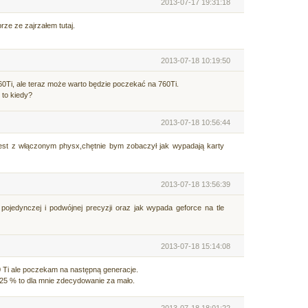
2013-07-17 19:31:18
rze ze zajrzałem tutaj.
2013-07-18 10:19:50
Ti, ale teraz może warto będzie poczekać na 760Ti.
, to kiedy?
2013-07-18 10:56:44
est z włączonym physx,chętnie bym zobaczył jak wypadają karty
2013-07-18 13:56:39
pojedynczej i podwójnej precyzji oraz jak wypada geforce na tle
2013-07-18 15:14:08
 Ti ale poczekam na następną generacje.
25 % to dla mnie zdecydowanie za mało.
2013-07-18 18:01:22