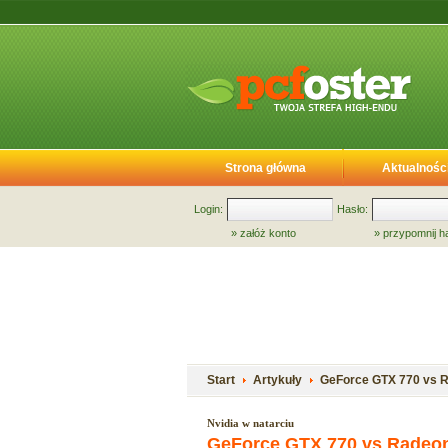
Strona główna
Aktualnośc
Login:
Hasło:
»
załóż konto
»
przypomnij h
Start
Artykuły
GeForce GTX 770 vs Ra
Nvidia w natarciu
GeForce GTX 770 vs Radeon 