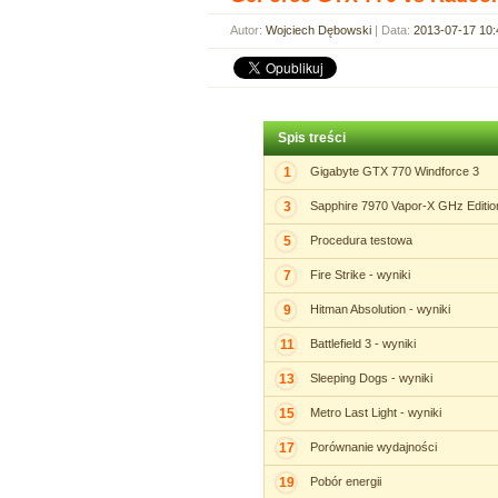
Autor:
Wojciech Dębowski
| Data:
2013-07-17 10:
Spis treści
1
Gigabyte GTX 770 Windforce 3
3
Sapphire 7970 Vapor-X GHz Editio
5
Procedura testowa
7
Fire Strike - wyniki
9
Hitman Absolution - wyniki
11
Battlefield 3 - wyniki
13
Sleeping Dogs - wyniki
15
Metro Last Light - wyniki
17
Porównanie wydajności
19
Pobór energii