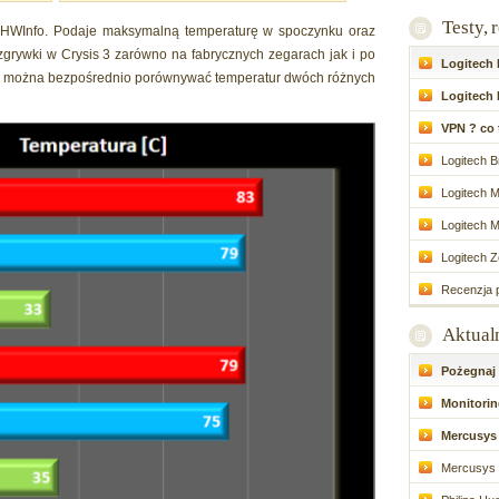
Testy, 
 HWInfo. Podaje maksymalną temperaturę w spoczynku oraz
grywki w Crysis 3 zarówno na fabrycznych zegarach jak i po
Logitech P
ie można bezpośrednio porównywać temperatur dwóch różnych
Logitech 
VPN ? co to
Logitech Br
Logitech M
Logitech M
Logitech Zo
Recenzja p
Aktual
Pożegnaj d
Monitoring
Mercusys 
Mercusys 