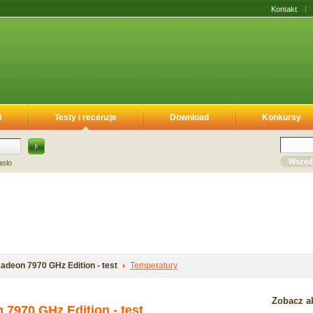
Kontakt
i
Testy i recenzje
Download
Konkursy
Wszęd
asło
deon 7970 GHz Edition - test
Temperatury
Zobacz ak
7970 GHz Edition - test