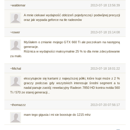
~waldemar
2013-07-18 13:56:39
A mnie ciekawi wydajność oblcizeń pojedynczej i podwójnej precyzji
oraz jak wypada geforce na tle radeonów
~rower
2013-07-18 15:14:08
Myślałem o zmianie mojego GTX 660 Ti ale poczekam na następną
generacje.
Różnica w wydajności maksymalnie 25 % to dla mnie zdecydowanie
za mało.
~Michal
2013-07-18 18:01:22
ekscytujecie się kartami z najwyższej półki, które kupi może z 2 %
graczy podczas gdy wszytskich interesuje średni segment a tu
nadal panuje zastój: rewelacyjny Radeon 7850 HD kontra nvidia 560
Ti / 570 ze starej generacji...
~thomazzz
2013-07-20 07:56:17
mam tego gigusia i mi sie boostuje do 1215 mhz