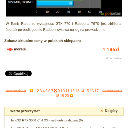
W Tomb Raiderze wydajność GTX 770 i Radeona 7970 jest zbliżona.
Jednak po podkręceniu Radeon wysuwa na się na prowadzenie.
Zobacz aktualne ceny w polskich sklepach:
8
pierwsza strona
ostatnia strona
1
2
3
4
5
6
7
9
10
11
12
13
14
15
16
17
18
19
20
Do góry
Warto przeczytać:
Inno3D RTX 3060 iChill X3 - test karty graficznej (0)