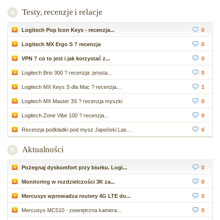
Testy, recenzje i relacje
Logitech Pop Icon Keys - recenzja...
0
Logitech MX Ergo S ? recenzja
0
VPN ? co to jest i jak korzystać z...
0
Logitech Brio 300 ? recenzja: prosta...
0
Logitech MX Keys S dla Mac ? recenzja...
1
Logitech MX Master 3S ? recenzja myszki
0
Logitech Zone Vibe 100 ? recenzja...
0
Recenzja podkładki pod mysz Japoński Las...
0
Aktualności
Pożegnaj dyskomfort przy biurku. Logi...
0
Monitoring w rozdzielczości 3K za...
0
Mercusys wprowadza routery 4G LTE do...
0
Mercusys MC510 - zewnętrzna kamera...
0