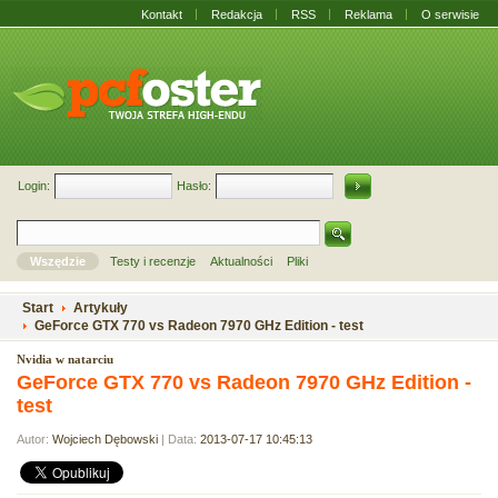
Kontakt
Redakcja
RSS
Reklama
O serwisie
Login:
Hasło:
Wszędzie
Testy i recenzje
Aktualności
Pliki
Start
Artykuły
GeForce GTX 770 vs Radeon 7970 GHz Edition - test
Nvidia w natarciu
GeForce GTX 770 vs Radeon 7970 GHz Edition -
test
Autor:
Wojciech Dębowski
| Data:
2013-07-17 10:45:13