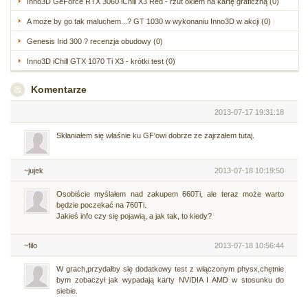
Inno3D GeForce RTX 3060 iChill X3 Red - rzut okiem na kartę graficzną (0)
A może by go tak maluchem...? GT 1030 w wykonaniu Inno3D w akcji (0)
Genesis Irid 300 ? recenzja obudowy (0)
Inno3D iChill GTX 1070 Ti X3 - krótki test (0)
Komentarze
2013-07-17 19:31:18
Skłaniałem się właśnie ku GF'owi dobrze ze zajrzałem tutaj.
~jujek
2013-07-18 10:19:50
Osobiście myślałem nad zakupem 660Ti, ale teraz może warto
będzie poczekać na 760Ti.
Jakieś info czy się pojawią, a jak tak, to kiedy?
~filo
2013-07-18 10:56:44
W grach,przydałby się dodatkowy test z włączonym physx,chętnie
bym zobaczył jak wypadają karty NVIDIA I AMD w stosunku do
siebie.