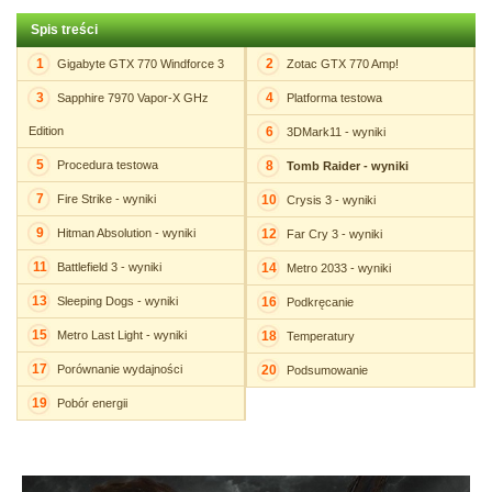
Spis treści
1
2
Gigabyte GTX 770 Windforce 3
Zotac GTX 770 Amp!
3
4
Sapphire 7970 Vapor-X GHz
Platforma testowa
Edition
6
3DMark11 - wyniki
5
Procedura testowa
8
Tomb Raider - wyniki
7
Fire Strike - wyniki
10
Crysis 3 - wyniki
9
Hitman Absolution - wyniki
12
Far Cry 3 - wyniki
11
Battlefield 3 - wyniki
14
Metro 2033 - wyniki
13
Sleeping Dogs - wyniki
16
Podkręcanie
15
Metro Last Light - wyniki
18
Temperatury
17
Porównanie wydajności
20
Podsumowanie
19
Pobór energii