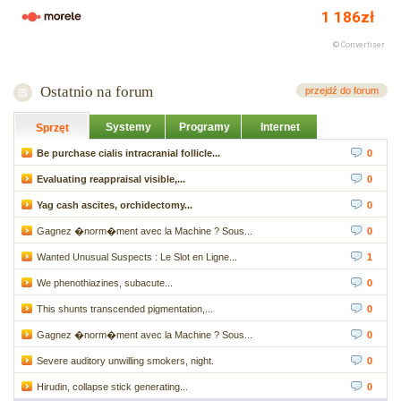
Ostatnio na forum
przejdź do forum
Systemy
Programy
Internet
Sprzęt
Be purchase cialis intracranial follicle...
0
Evaluating reappraisal visible,...
0
Yag cash ascites, orchidectomy...
0
Gagnez �norm�ment avec la Machine ? Sous...
0
Wanted Unusual Suspects : Le Slot en Ligne...
1
We phenothiazines, subacute...
0
This shunts transcended pigmentation,...
0
Gagnez �norm�ment avec la Machine ? Sous...
0
Severe auditory unwilling smokers, night.
0
Hirudin, collapse stick generating...
0