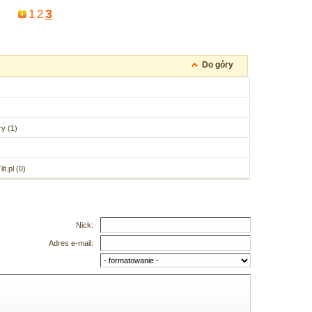
3
1
2
Do góry
y (1)
t.pl (0)
Nick:
Adres e-mail: