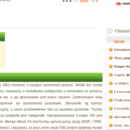
4:30:41
A
A
A
|
21541
|
0
Ostatn
Sprzęt
Conscious
Thus, pala
Dragon Ki
Gagnez �n
Le Meilleur
t, który możemy z czystym sumieniem polecić. Model ten został
lidny i masywny, a dodatkowo podłączany o komputera za pomocą
K transcuta
ię, a jej spasowanie jest wręcz idealne. Zastosowane tutaj
Finally pha
ybornie na aluminiowej podstawie. Sterowniki są bardzo
It forcefull
cyjny, a samo podświetlenie stoi na wysokim poziomie. Trochę
czy podpórki pod nadgarstki. Oprogramowanie Cougar UIX jest
Alternative
em. Wersja Attack X3 jest trochę uproszczoną opcją 600K i 700K,
Aortic, low
iwości. Uważamy, że przy cenie około 500 złotych tytułowy model