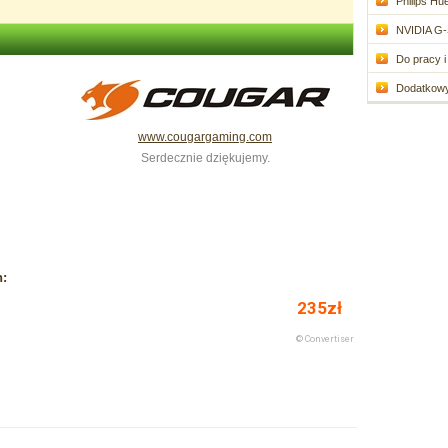
Philips Hue
NVIDIA G-
Do pracy i 
Dodatkowy 
www.cougargaming.com
Serdecznie dziękujemy.
h: