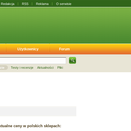
Redakcja
RSS
Reklama
O serwisie
Użytkownicy
Forum
zie
Testy i recenzje
Aktualności
Pliki
tualne ceny w polskich sklepach: