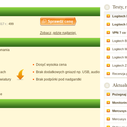
Testy, 
Logitech P
17 r.:
499
Logitech 
Zobacz, gdzie najtaniej.
VPN ? co to
Logitech Br
Logitech M
onania
Logitech M
Dosyć wysoka cena
Logitech Zo
lach
Brak dodatkowych gniazd np. USB, audio
Recenzja p
wiatury
Brak podpórki pod nadgarstki
Aktual
ie
Pożegnaj d
Monitoring
Mercusys 
Mercusys 