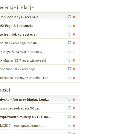
recenzje i relacje
op Icon Keys - recenzja...
0
MX Ergo S ? recenzja
0
 jest i jak korzystać z...
0
io 300 ? recenzja: prosta...
0
X Keys S dla Mac ? recenzja...
1
X Master 3S ? recenzja myszki
0
ne Vibe 100 ? recenzja...
0
odkładki pod mysz Japoński Las...
0
ności
yskomfort przy biurku. Logi...
0
 w rozdzielczości 3K za...
0
wprowadza routery 4G LTE do...
0
MC510 - zewnętrzna kamera...
0