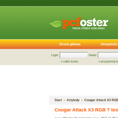
Strona główna
Aktualnośc
Login:
Hasło:
»
załóż konto
»
przypomnij h
Start
Artykuły
Cougar Attack X3 RGB 
Cougar Attack X3 RGB ? tes