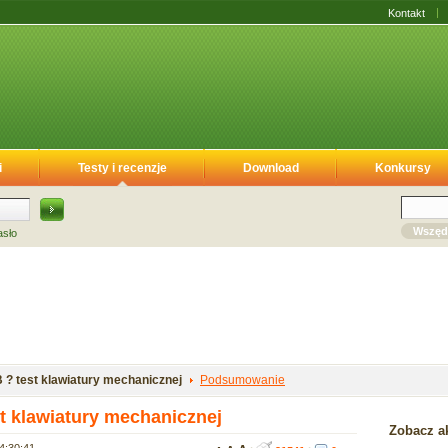
Kontakt
i
Testy i recenzje
Download
Konkursy
Wszęd
asło
? test klawiatury mechanicznej
Podsumowanie
t klawiatury mechanicznej
Zobacz ak