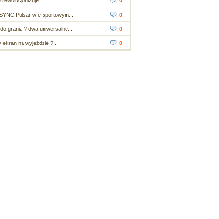
 rewolucjonizuje...
0
SYNC Pulsar w e-sportowym...
0
do grania ? dwa uniwersalne...
0
ekran na wyjeździe ?...
0