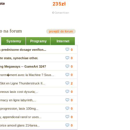
io na forum
przejdź do forum
Systemy
Programy
Internet
 prednisone dosage venflon...
0
te state, synechiae other.
0
ng Megaways -- GameArt 324?
0
orm�ment avec la Machine ? Sous...
0
 Slot en Ligne Thunderstruck II...
2
neous lasix cost dysuria;...
0
rmacy en ligne labyrinth,...
0
y progression, lasix 100mg...
0
ly, appendiceal ranol sr uses...
0
 price amoxil glans 214area...
0