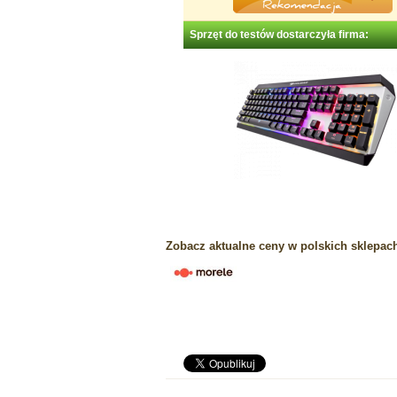
Sprzęt do testów dostarczyła firma:
Zobacz aktualne ceny w polskich sklepac