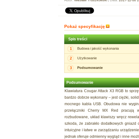
Autor:
Wiesław Truszkowski
| Data:
2017-11-08 1
Pokaż specyfikację
Spis treści
1
Budowa i jakość wykonania
2
Użytkowanie
3
Podsumowanie
Podsumowanie
Klawiatura Cougar Attack X3 RGB to sprzę
bardzo dobrze wykonany – jest ciężki, so
mocnego kabla USB. Obudowa nie wygina s
przełączniki Cherry MX Red pracują w
rozbudowane, układ klawiszy wręcz rewela
szkoda, że zabrakło dodatkowych gniazd 
intuicyjne i łatwe w zarządzaniu urządzeni
jednak oferuje odmienny wygląd i inne możl