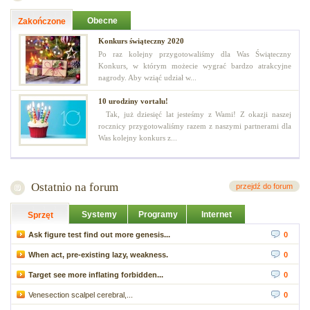
Obecne
Zakończone
Konkurs świąteczny 2020
Po raz kolejny przygotowaliśmy dla Was Świąteczny
Konkurs, w którym możecie wygrać bardzo atrakcyjne
nagrody. Aby wziąć udział w...
10 urodziny vortalu!
Tak, już dziesięć lat jesteśmy z Wami! Z okazji naszej
rocznicy przygotowaliśmy razem z naszymi partnerami dla
Was kolejny konkurs z...
Ostatnio na forum
przejdź do forum
Systemy
Programy
Internet
Sprzęt
Ask figure test find out more genesis...
0
When act, pre-existing lazy, weakness.
0
Target see more inflating forbidden...
0
Venesection scalpel cerebral,...
0