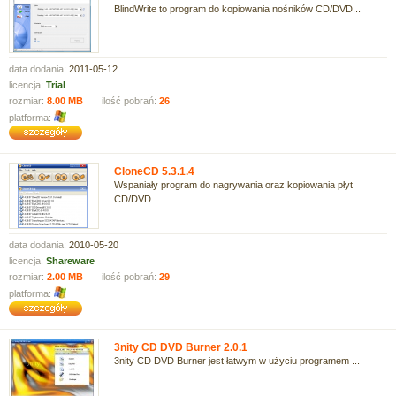
BlindWrite to program do kopiowania nośników CD/DVD...
data dodania:
2011-05-12
licencja:
Trial
rozmiar:
8.00 MB
ilość pobrań:
26
platforma:
CloneCD 5.3.1.4
Wspaniały program do nagrywania oraz kopiowania płyt
CD/DVD....
data dodania:
2010-05-20
licencja:
Shareware
rozmiar:
2.00 MB
ilość pobrań:
29
platforma:
3nity CD DVD Burner 2.0.1
3nity CD DVD Burner jest łatwym w użyciu programem ...