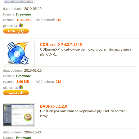
data dodania:
2010-05-19
licencja:
Freeware
rozmiar:
11.46 MB
ilość pobrań:
115
platforma:
CDBurnerXP 4.2.7.1849
CDBurnerXP to całkowicie darmowy program do nagrywania
płyt CD-R,...
data dodania:
2010-01-10
licencja:
Freeware
rozmiar:
3.00 MB
ilość pobrań:
110
platforma:
DVDFab 6.1.2.0
DVDFab pozwala nam na kopiowanie płyt DVD w bardzo
łatwy...
data dodania:
2009-10-24
licencja:
Freeware