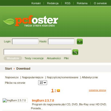
Kontakt
Redakcja
RSS
Reklama
O serwisie
Login:
Hasło:
Wszędzie
Testy i recenzje
Aktualności
Pliki
Start
Download
Najnowsze
Najpopularniejsze
Najczęściej komentowane
Alfabetycznie
Plików na stronie
1
ostatnia strona
2
ImgBurn 2.5.7.0
Program do nagrywania płyt CD, DVD, Blu-Ray oraz HD DVD.
Posiada...