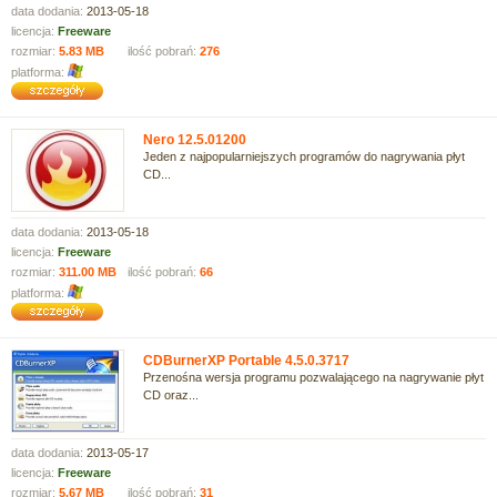
data dodania:
2013-05-18
licencja:
Freeware
rozmiar:
5.83 MB
ilość pobrań:
276
platforma:
Nero 12.5.01200
Jeden z najpopularniejszych programów do nagrywania płyt
CD...
data dodania:
2013-05-18
licencja:
Freeware
rozmiar:
311.00 MB
ilość pobrań:
66
platforma:
CDBurnerXP Portable 4.5.0.3717
Przenośna wersja programu pozwalającego na nagrywanie płyt
CD oraz...
data dodania:
2013-05-17
licencja:
Freeware
rozmiar:
5.67 MB
ilość pobrań:
31