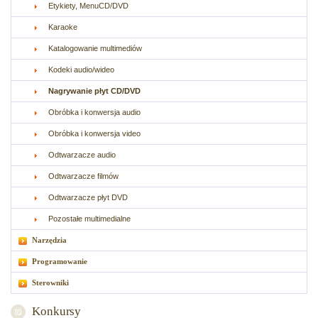
Etykiety, MenuCD/DVD
Karaoke
Katalogowanie multimediów
Kodeki audio/wideo
Nagrywanie płyt CD/DVD
Obróbka i konwersja audio
Obróbka i konwersja video
Odtwarzacze audio
Odtwarzacze filmów
Odtwarzacze płyt DVD
Pozostałe multimedialne
Narzędzia
Programowanie
Sterowniki
Konkursy