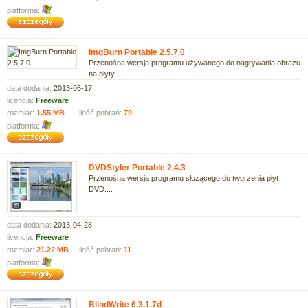
platforma:
ImgBurn Portable 2.5.7.0
Przenośna wersja programu używanego do nagrywania obrazu
na płyty...
data dodania:
2013-05-17
licencja:
Freeware
rozmiar:
1.55 MB
ilość pobrań:
79
platforma:
DVDStyler Portable 2.4.3
Przenośna wersja programu służącego do tworzenia płyt
DVD....
data dodania:
2013-04-28
licencja:
Freeware
rozmiar:
21.22 MB
ilość pobrań:
11
platforma:
BlindWrite 6.3.1.7d