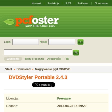
Kontakt
Redakcja
RSS
Reklama
O serwisie
Login:
Hasło:
Wszędzie
Testy i recenzje
Aktualności
Pliki
Start
Download
Nagrywanie płyt CD/DVD
DVDStyler Portable 2.4.3
Licencja:
Freeware
Dodano:
2013-04-28 15:59:29