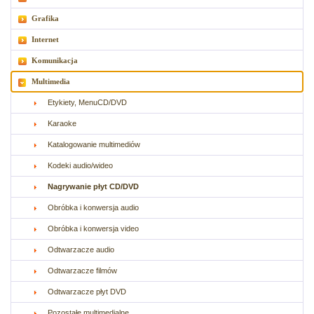
Grafika
Internet
Komunikacja
Multimedia
Etykiety, MenuCD/DVD
Karaoke
Katalogowanie multimediów
Kodeki audio/wideo
Nagrywanie płyt CD/DVD
Obróbka i konwersja audio
Obróbka i konwersja video
Odtwarzacze audio
Odtwarzacze filmów
Odtwarzacze płyt DVD
Pozostałe multimedialne