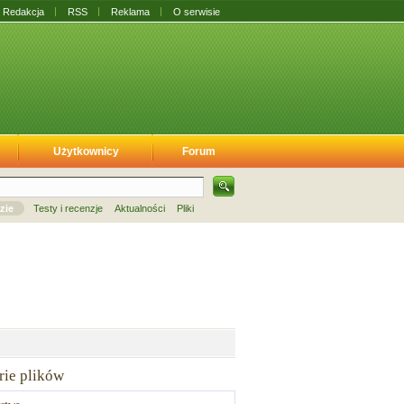
Redakcja
RSS
Reklama
O serwisie
Użytkownicy
Forum
zie
Testy i recenzje
Aktualności
Pliki
rie plików