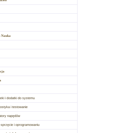
ństwo
i Nauka
cja
a
oteki i dodatki do systemu
ostyka i testowanie
atory napędów
o sprzęcie i oprogramowaniu