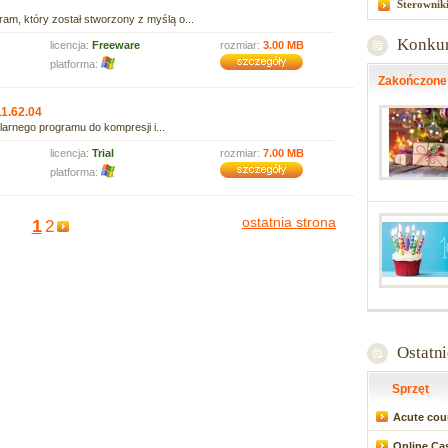
Sterownik
m, który został stworzony z myślą o...
Konku
licencja:
Freeware
rozmiar:
3.00 MB
platforma:
Zakończone
1.62.04
arnego programu do kompresji i...
licencja:
Trial
rozmiar:
7.00 MB
platforma:
ostatnia strona
1
2
Ostatn
Sprzęt
Acute coun
Online Ca