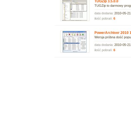
TUGZip 3.5.0.0
TUGZip to darmowy progra
data dodania:
2010-05-21
ilość pobrań:
6
PowerArchiver 2010 1
Wersja próbna dość popul
data dodania:
2010-05-21
ilość pobrań:
6