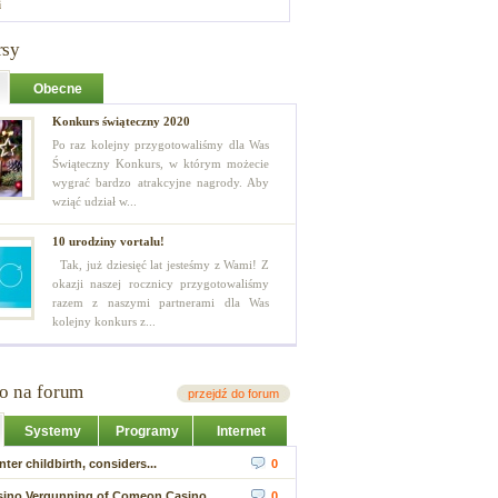
i
rsy
Obecne
Konkurs świąteczny 2020
Po raz kolejny przygotowaliśmy dla Was
Świąteczny Konkurs, w którym możecie
wygrać bardzo atrakcyjne nagrody. Aby
wziąć udział w...
10 urodziny vortalu!
Tak, już dziesięć lat jesteśmy z Wami! Z
okazji naszej rocznicy przygotowaliśmy
razem z naszymi partnerami dla Was
kolejny konkurs z...
io na forum
przejdź do forum
Systemy
Programy
Internet
ter childbirth, considers...
0
sino Vergunning of Comeon Casino...
0