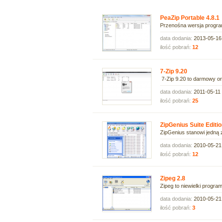
PeaZip Portable 4.8.1
Przenośna wersja programu
data dodania:
2013-05-16
ilość pobrań:
12
7-Zip 9.20
7-Zip 9.20 to darmowy or
data dodania:
2011-05-11
ilość pobrań:
25
ZipGenius Suite Editio
ZipGenius stanowi jedną z
data dodania:
2010-05-21
ilość pobrań:
12
Zipeg 2.8
Zipeg to niewielki program
data dodania:
2010-05-21
ilość pobrań:
3