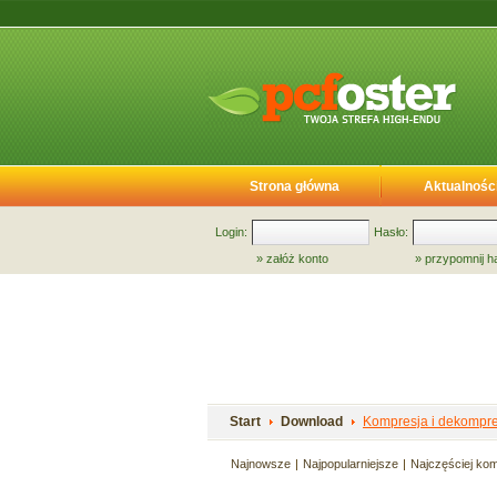
Strona główna
Aktualnośc
Login:
Hasło:
»
załóż konto
»
przypomnij h
Start
Download
Kompresja i dekompre
Najnowsze
Najpopularniejsze
Najczęściej ko