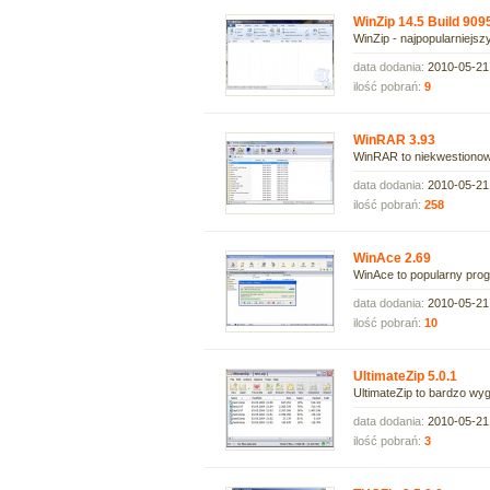
WinZip 14.5 Build 909
WinZip - najpopularniejsz
data dodania:
2010-05-21
ilość pobrań:
9
WinRAR 3.93
WinRAR to niekwestionowa
data dodania:
2010-05-21
ilość pobrań:
258
WinAce 2.69
WinAce to popularny prog
data dodania:
2010-05-21
ilość pobrań:
10
UltimateZip 5.0.1
UltimateZip to bardzo wyg
data dodania:
2010-05-21
ilość pobrań:
3