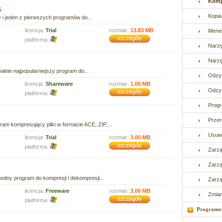
Komp
5
Kopi
y i jeden z pierwszych programów do...
licencja:
Trial
rozmiar:
13.83 MB
Mened
platforma:
Narzę
Narz
lnie najpopularniejszy program do...
Odzy
licencja:
Shareware
rozmiar:
1.00 MB
Odzys
platforma:
Progr
Prze
ram kompresujący pliki w formacie ACE, ZIP,...
Usuw
licencja:
Trial
rozmiar:
3.00 MB
platforma:
Zarzą
Zarzą
odny program do kompresji i dekompresji...
Zarzą
licencja:
Freeware
rozmiar:
3.00 MB
Zmia
platforma:
Programo