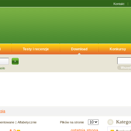
Kontakt
i
Testy i recenzje
Download
Konkursy
Wszęd
asło
sja
Katego
mentowane
Alfabetycznie
Plików na stronie
ostatnia strona