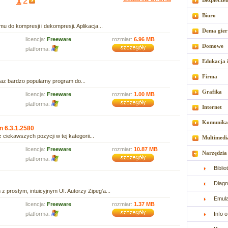
1
2
Bezpiecze
Biuro
 do kompresji i dekompresji. Aplikacja...
Dema gier
licencja:
Freeware
rozmiar:
6.96 MB
Domowe
platforma:
Edukacja 
Firma
az bardzo popularny program do...
Grafika
licencja:
Freeware
rozmiar:
1.00 MB
platforma:
Internet
Komunika
n 6.3.1.2580
 ciekawszych pozycji w tej kategorii...
Multimedi
licencja:
Freeware
rozmiar:
10.87 MB
Narzędzia
platforma:
Bibli
Diagn
 z prostym, intuicyjnym UI. Autorzy Zipeg'a...
Emul
licencja:
Freeware
rozmiar:
1.37 MB
platforma:
Info 