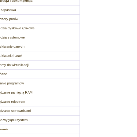
resja i dekompresja
a zapasowa
żery plików
dzia dyskowe i plikowe
ędzia systemowe
skiwanie danych
kiwanie haseł
amy do wirtualizacji
różne
anie programów
dzanie pamięcią RAM
dzanie rejestrem
dzanie sterownikami
na wyglądu systemu
wanie