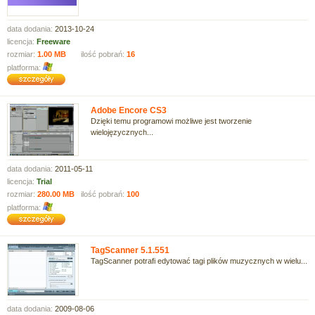
data dodania:
2013-10-24
licencja:
Freeware
rozmiar:
1.00 MB
ilość pobrań:
16
platforma:
Adobe Encore CS3
Dzięki temu programowi możliwe jest tworzenie
wielojęzycznych...
data dodania:
2011-05-11
licencja:
Trial
rozmiar:
280.00 MB
ilość pobrań:
100
platforma:
TagScanner 5.1.551
TagScanner potrafi edytować tagi plików muzycznych w wielu...
data dodania:
2009-08-06