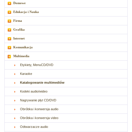
Domowe
Edukacja i Nauka
Firma
Grafika
Internet
Komunikacja
Multimedia
Etykiety, MenuCD/DVD
Karaoke
Katalogowanie multimediów
Kodeki audio/wideo
Nagrywanie płyt CD/DVD
Obróbka i konwersja audio
Obróbka i konwersja video
Odtwarzacze audio