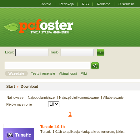
Kontakt
Redakcja
RSS
Reklama
O serwisie
Login:
Hasło:
Wszędzie
Testy i recenzje
Aktualności
Pliki
Start
Download
Najnowsze
Najpopularniejsze
Najczęściej komentowane
Alfabetycznie
Plików na stronie
1
Tunatic 1.0.1b
Tunatic 1.0.1b to aplikacja kładąca kres torturom, jakie...