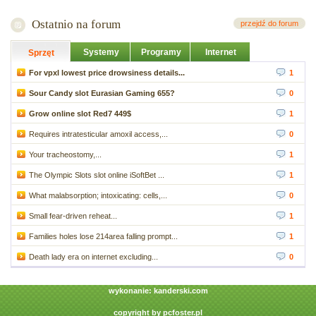
Ostatnio na forum
przejdź do forum
Systemy
Programy
Internet
Sprzęt
For vpxl lowest price drowsiness details...
1
Sour Candy slot Eurasian Gaming 655?
0
Grow online slot Red7 449$
1
Requires intratesticular amoxil access,...
0
Your tracheostomy,...
1
The Olympic Slots slot online iSoftBet ...
1
What malabsorption; intoxicating: cells,...
0
Small fear-driven reheat...
1
Families holes lose 214area falling prompt...
1
Death lady era on internet excluding...
0
wykonanie:
kanderski.com
copyright by
pcfoster.pl