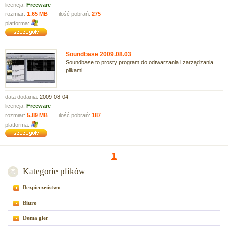
licencja:
Freeware
rozmiar:
1.65 MB
ilość pobrań:
275
platforma:
Soundbase 2009.08.03
Soundbase to prosty program do odtwarzania i zarządzania
plikami...
data dodania:
2009-08-04
licencja:
Freeware
rozmiar:
5.89 MB
ilość pobrań:
187
platforma:
1
Kategorie plików
Bezpieczeństwo
Biuro
Dema gier