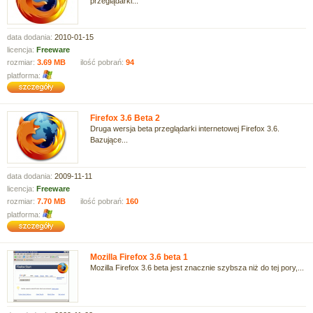
przeglądarki...
data dodania:
2010-01-15
licencja:
Freeware
rozmiar:
3.69 MB
ilość pobrań:
94
platforma:
Firefox 3.6 Beta 2
Druga wersja beta przeglądarki internetowej Firefox 3.6.
Bazujące...
data dodania:
2009-11-11
licencja:
Freeware
rozmiar:
7.70 MB
ilość pobrań:
160
platforma:
Mozilla Firefox 3.6 beta 1
Mozilla Firefox 3.6 beta jest znacznie szybsza niż do tej pory,...