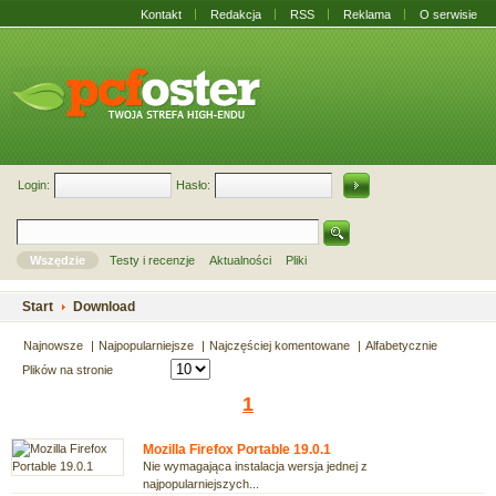
Kontakt
Redakcja
RSS
Reklama
O serwisie
Login:
Hasło:
Wszędzie
Testy i recenzje
Aktualności
Pliki
Start
Download
Najnowsze
Najpopularniejsze
Najczęściej komentowane
Alfabetycznie
Plików na stronie
1
Mozilla Firefox Portable 19.0.1
Nie wymagająca instalacja wersja jednej z
najpopularniejszych...