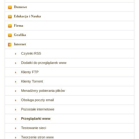
Domowe
Edukacja i Nauka
Firma
Grafika
Internet
Czytniki RSS
Dodatki do przeglądarek www
Klienty FTP
Klienty Torrent
Menadżery pobierania plików
Obsługa poczty email
Pozostałe internetowe
Przeglądarki www
Testowanie sieci
Tworzenie stron www