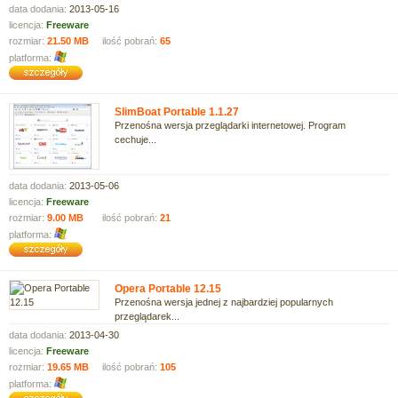
data dodania:
2013-05-16
licencja:
Freeware
rozmiar:
21.50 MB
ilość pobrań:
65
platforma:
SlimBoat Portable 1.1.27
Przenośna wersja przeglądarki internetowej. Program
cechuje...
data dodania:
2013-05-06
licencja:
Freeware
rozmiar:
9.00 MB
ilość pobrań:
21
platforma:
Opera Portable 12.15
Przenośna wersja jednej z najbardziej popularnych
przeglądarek...
data dodania:
2013-04-30
licencja:
Freeware
rozmiar:
19.65 MB
ilość pobrań:
105
platforma: