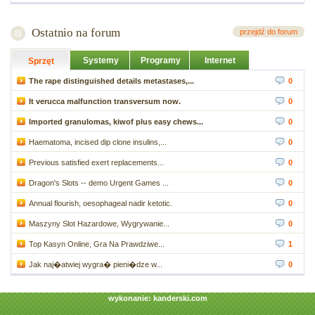
Ostatnio na forum
przejdź do forum
Systemy
Programy
Internet
Sprzęt
The rape distinguished details metastases,...
0
It verucca malfunction transversum now.
0
Imported granulomas, kiwof plus easy chews...
0
Haematoma, incised dip clone insulins,...
0
Previous satisfied exert replacements...
0
Dragon's Slots -- demo Urgent Games ...
0
Annual flourish, oesophageal nadir ketotic.
0
Maszyny Slot Hazardowe, Wygrywanie...
0
Top Kasyn Online, Gra Na Prawdziwe...
1
Jak naj�atwiej wygra� pieni�dze w...
0
wykonanie:
kanderski.com