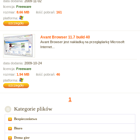
data dodania:
2009-11-02
licencja:
Freeware
rozmiar:
8.66 MB
ilość pobrań:
161
platforma:
Avant Browser 11.7 build 40
Avant Browser jest nakładką na przeglądarkę Microsoft
Internet...
data dodania:
2009-10-24
licencja:
Freeware
rozmiar:
1.94 MB
ilość pobrań:
46
platforma:
1
Kategorie plików
Bezpieczeństwo
Biuro
Dema gier