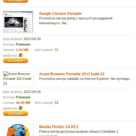
Google Chrome Portable
Przenośna wersja jednej z lepszych przeglądarek
internetowych. Nie...
data dodania:
2013-04-30
licencja:
Freeware
rozmiar:
1.34 MB
ilość pobrań:
71
platforma:
Avant Browser Portable 2013 build 23
Przenośna wersja nakładki na Internet Explorer. Nie wymaga...
data dodania:
2013-04-28
licencja:
Freeware
rozmiar:
42.40 MB
ilość pobrań:
12
platforma:
Mozilla Firefox 3.6 RC1
Polska wersja językowa wydania release Candidate 1