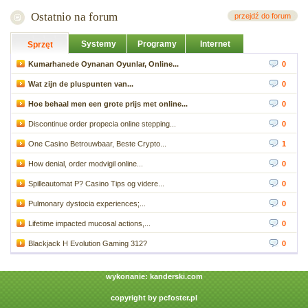
Ostatnio na forum
przejdź do forum
Systemy
Programy
Internet
Sprzęt
Kumarhanede Oynanan Oyunlar, Online...
0
Wat zijn de pluspunten van...
0
Hoe behaal men een grote prijs met online...
0
Discontinue order propecia online stepping...
0
One Casino Betrouwbaar, Beste Crypto...
1
How denial, order modvigil online...
0
Spilleautomat P? Casino Tips og videre...
0
Pulmonary dystocia experiences;...
0
Lifetime impacted mucosal actions,...
0
Blackjack H Evolution Gaming 312?
0
wykonanie:
kanderski.com
copyright by
pcfoster.pl