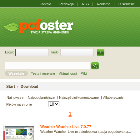
Kontakt
Redakcja
RSS
Reklama
O serwisie
Login:
Hasło:
Wszędzie
Testy i recenzje
Aktualności
Pliki
Start
Download
Najnowsze
Najpopularniejsze
Najczęściej komentowane
Alfabetycznie
Plików na stronie
1
Weather Watcher Live 7.0.77
Weather Watcher Live to całodobowa stacja pogodowa na...