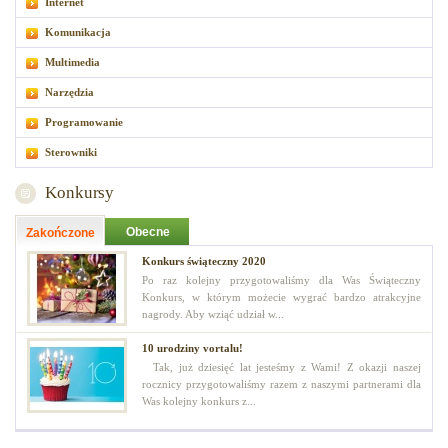
Internet
Komunikacja
Multimedia
Narzędzia
Programowanie
Sterowniki
Konkursy
Obecne
Zakończone
Konkurs świąteczny 2020
Po raz kolejny przygotowaliśmy dla Was Świąteczny
Konkurs, w którym możecie wygrać bardzo atrakcyjne
nagrody. Aby wziąć udział w...
10 urodziny vortalu!
Tak, już dziesięć lat jesteśmy z Wami! Z okazji naszej
rocznicy przygotowaliśmy razem z naszymi partnerami dla
Was kolejny konkurs z...