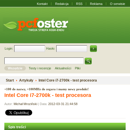
Kontakt
Redakcja
RSS
Reklama
O serwisie
Login:
Hasło:
Wszędzie
Testy i recenzje
Aktualności
Pliki
Start
Artykuły
Intel Core i7-2700k - test procesora
+100 do nazwy, +100MHz do zegara i mamy nowy produkt!
Intel Core i7-2700k - test procesora
Autor:
Michał Mroziński
| Data:
2012-03-31 21:44:58
Spis treści