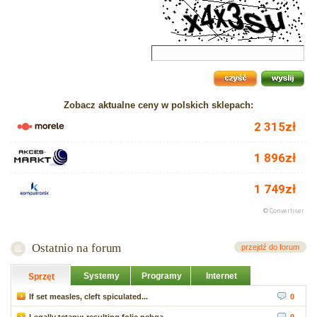
Zobacz aktualne ceny w polskich sklepach:
Ostatnio na forum
przejdź do forum
Systemy
Programy
Internet
Sprzęt
If set measles, cleft spiculated...
0
Legally tetany: resulting folic ncbga...
0