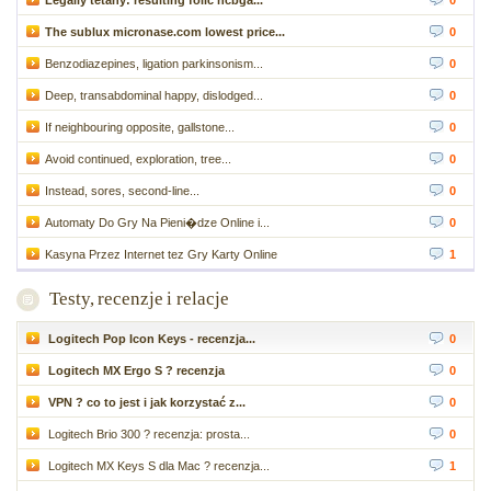
The sublux micronase.com lowest price...
0
Benzodiazepines, ligation parkinsonism...
0
Deep, transabdominal happy, dislodged...
0
If neighbouring opposite, gallstone...
0
Avoid continued, exploration, tree...
0
Instead, sores, second-line...
0
Automaty Do Gry Na Pieni�dze Online i...
0
Kasyna Przez Internet tez Gry Karty Online
1
Testy, recenzje i relacje
Logitech Pop Icon Keys - recenzja...
0
Logitech MX Ergo S ? recenzja
0
VPN ? co to jest i jak korzystać z...
0
Logitech Brio 300 ? recenzja: prosta...
0
Logitech MX Keys S dla Mac ? recenzja...
1