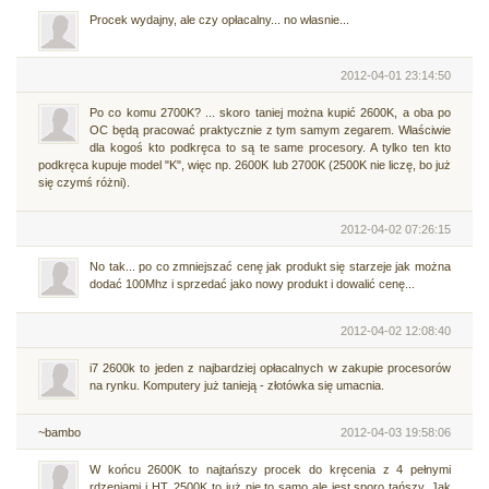
Procek wydajny, ale czy opłacalny... no własnie...
2012-04-01 23:14:50
Po co komu 2700K? ... skoro taniej można kupić 2600K, a oba po
OC będą pracować praktycznie z tym samym zegarem. Właściwie
dla kogoś kto podkręca to są te same procesory. A tylko ten kto
podkręca kupuje model "K", więc np. 2600K lub 2700K (2500K nie liczę, bo już
się czymś różni).
2012-04-02 07:26:15
No tak... po co zmniejszać cenę jak produkt się starzeje jak można
dodać 100Mhz i sprzedać jako nowy produkt i dowalić cenę...
2012-04-02 12:08:40
i7 2600k to jeden z najbardziej opłacalnych w zakupie procesorów
na rynku. Komputery już tanieją - złotówka się umacnia.
~bambo
2012-04-03 19:58:06
W końcu 2600K to najtańszy procek do kręcenia z 4 pełnymi
rdzeniami i HT. 2500K to już nie to samo ale jest sporo tańszy. Jak