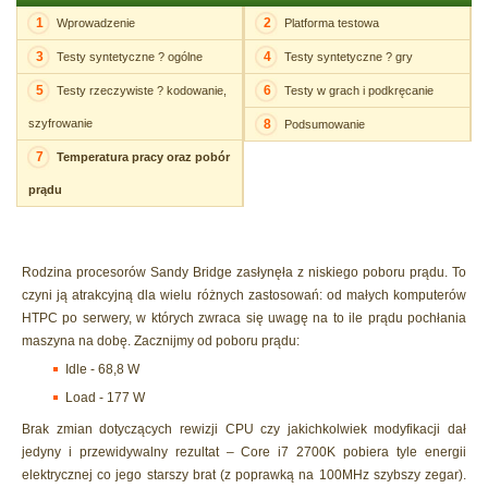
1
2
Wprowadzenie
Platforma testowa
3
4
Testy syntetyczne ? ogólne
Testy syntetyczne ? gry
5
6
Testy rzeczywiste ? kodowanie,
Testy w grach i podkręcanie
szyfrowanie
8
Podsumowanie
7
Temperatura pracy oraz pobór
prądu
Rodzina procesorów Sandy Bridge zasłynęła z niskiego poboru prądu. To
czyni ją atrakcyjną dla wielu różnych zastosowań: od małych komputerów
HTPC po serwery, w których zwraca się uwagę na to ile prądu pochłania
maszyna na dobę. Zacznijmy od poboru prądu:
Idle - 68,8 W
Load - 177 W
Brak zmian dotyczących rewizji CPU czy jakichkolwiek modyfikacji dał
jedyny i przewidywalny rezultat – Core i7 2700K pobiera tyle energii
elektrycznej co jego starszy brat (z poprawką na 100MHz szybszy zegar).