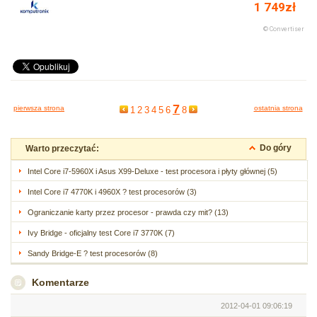
7
pierwsza strona
ostatnia strona
1
2
3
4
5
6
8
Do góry
Warto przeczytać:
Intel Core i7-5960X i Asus X99-Deluxe - test procesora i płyty głównej (5)
Intel Core i7 4770K i 4960X ? test procesorów (3)
Ograniczanie karty przez procesor - prawda czy mit? (13)
Ivy Bridge - oficjalny test Core i7 3770K (7)
Sandy Bridge-E ? test procesorów (8)
Komentarze
2012-04-01 09:06:19