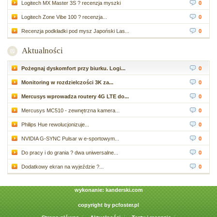
Logitech MX Master 3S ? recenzja myszki
0
Logitech Zone Vibe 100 ? recenzja...
0
Recenzja podkładki pod mysz Japoński Las...
0
Aktualności
Pożegnaj dyskomfort przy biurku. Logi...
0
Monitoring w rozdzielczości 3K za...
0
Mercusys wprowadza routery 4G LTE do...
0
Mercusys MC510 - zewnętrzna kamera...
0
Philips Hue rewolucjonizuje...
0
NVIDIA G-SYNC Pulsar w e-sportowym...
0
Do pracy i do grania ? dwa uniwersalne...
0
Dodatkowy ekran na wyjeździe ?...
0
wykonanie:
kanderski.com
copyright by
pcfoster.pl