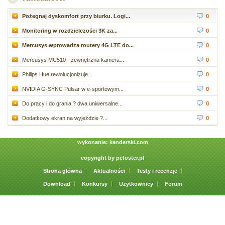
Pożegnaj dyskomfort przy biurku. Logi...
0
Monitoring w rozdzielczości 3K za...
0
Mercusys wprowadza routery 4G LTE do...
0
Mercusys MC510 - zewnętrzna kamera...
0
Philips Hue rewolucjonizuje...
0
NVIDIA G-SYNC Pulsar w e-sportowym...
0
Do pracy i do grania ? dwa uniwersalne...
0
Dodatkowy ekran na wyjeździe ?...
0
wykonanie:
kanderski.com
copyright by
pcfoster.pl
Strona główna
Aktualności
Testy i recenzje
Download
Konkursy
Użytkownicy
Forum