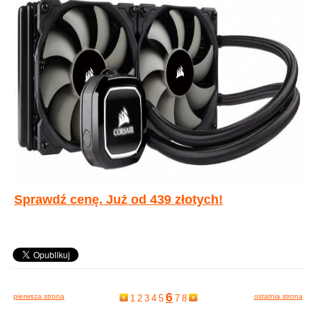
Sprawdź cenę. Już od 439 złotych!
6
pierwsza strona
ostatnia strona
1
2
3
4
5
7
8