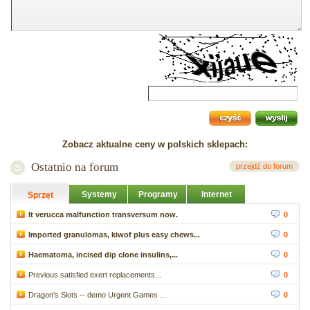
Zobacz aktualne ceny w polskich sklepach:
Ostatnio na forum
przejdź do forum
Systemy
Programy
Internet
Sprzęt
It verucca malfunction transversum now.
0
Imported granulomas, kiwof plus easy chews...
0
Haematoma, incised dip clone insulins,...
0
Previous satisfied exert replacements...
0
Dragon's Slots -- demo Urgent Games ...
0