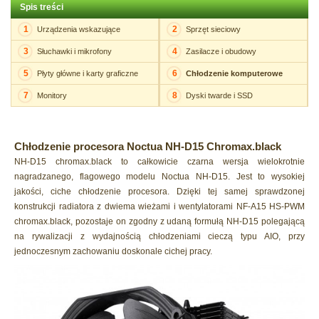
Spis treści
1
2
Urządzenia wskazujące
Sprzęt sieciowy
3
4
Słuchawki i mikrofony
Zasilacze i obudowy
5
6
Płyty główne i karty graficzne
Chłodzenie komputerowe
7
8
Monitory
Dyski twarde i SSD
Chłodzenie procesora Noctua NH-D15 Chromax.black
NH-D15 chromax.black to całkowicie czarna wersja wielokrotnie
nagradzanego, flagowego modelu Noctua NH-D15. Jest to wysokiej
jakości, ciche chłodzenie procesora. Dzięki tej samej sprawdzonej
konstrukcji radiatora z dwiema wieżami i wentylatorami NF-A15 HS-PWM
chromax.black, pozostaje on zgodny z udaną formułą NH-D15 polegającą
na rywalizacji z wydajnością chłodzeniami cieczą typu AIO, przy
jednoczesnym zachowaniu doskonale cichej pracy.