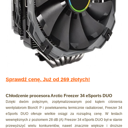
Sprawdź cenę. Już od 269 złotych!
Chłodzenie procesora Arctic Freezer 34 eSports DUO
Dzięki dwóm potężnym, zoptymalizowanym pod kątem ciśnienia
wentylatorom BioniX P i powlekanemu termicznie radiatorowi, Freezer 34
eSports DUO oferuje wielkie osiągi za rozsądną cenę. W testach
wewnętrznych z poziomem 28 dB (A) Freezer 34 eSports DUO był w stanie
przewyższyć wielu konkurentów, nawet znacznie większe i droższe