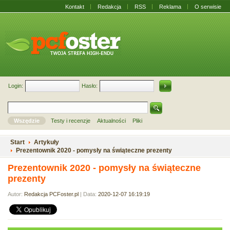
Kontakt
Redakcja
RSS
Reklama
O serwisie
Login:
Hasło:
Wszędzie
Testy i recenzje
Aktualności
Pliki
Start
Artykuły
Prezentownik 2020 - pomysły na świąteczne prezenty
Prezentownik 2020 - pomysły na świąteczne
prezenty
Autor:
Redakcja PCFoster.pl
| Data:
2020-12-07 16:19:19