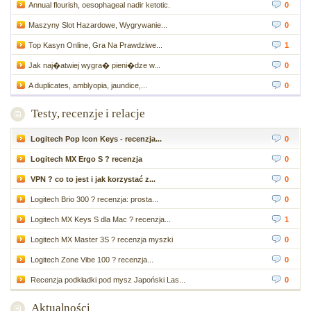
Annual flourish, oesophageal nadir ketotic.
0
Maszyny Slot Hazardowe, Wygrywanie...
0
Top Kasyn Online, Gra Na Prawdziwe...
1
Jak naj�atwiej wygra� pieni�dze w...
0
A duplicates, amblyopia, jaundice,...
0
Testy, recenzje i relacje
Logitech Pop Icon Keys - recenzja...
0
Logitech MX Ergo S ? recenzja
0
VPN ? co to jest i jak korzystać z...
0
Logitech Brio 300 ? recenzja: prosta...
0
Logitech MX Keys S dla Mac ? recenzja...
1
Logitech MX Master 3S ? recenzja myszki
0
Logitech Zone Vibe 100 ? recenzja...
0
Recenzja podkładki pod mysz Japoński Las...
0
Aktualności