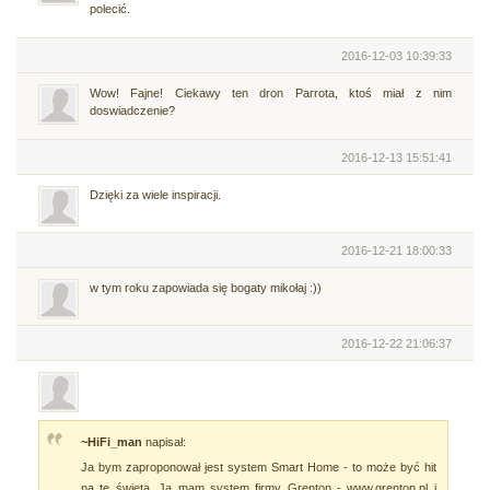
polecić.
2016-12-03 10:39:33
Wow! Fajne! Ciekawy ten dron Parrota, ktoś miał z nim
doswiadczenie?
2016-12-13 15:51:41
Dzięki za wiele inspiracji.
2016-12-21 18:00:33
w tym roku zapowiada się bogaty mikołaj :))
2016-12-22 21:06:37
~HiFi_man
napisał:
Ja bym zaproponował jest system Smart Home - to może być hit
na te święta. Ja mam system firmy Grenton - www.grenton.pl i