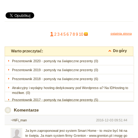
1
ostatnia strona
2
3
4
5
6
7
8
9
10
Do góry
Warto przeczytać:
Prezentownik 2020 - pomysły na świąteczne prezenty (0)
Prezentownik 2019 - pomysły na świąteczne prezenty (0)
Prezentownik 2018 - pomysły na świąteczne prezenty (6)
Atrakcyjny i wydajny hosting dedykowany pod Wordpress-a? Na IDHosting to
możliwe. (0)
Prezentownik 2017 - pomysły na świąteczne prezenty (5)
Komentarze
~HiFi_man
2016-12-03 09:51:44
Ja bym zaproponował jest system Smart Home - to może być hit na
te święta. Ja mam system firmy Grenton - www.grenton.pl i mogę go