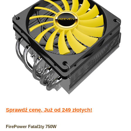
Sprawdź cenę. Już od 249 złotych!
FirePower Fatal1ty 750W