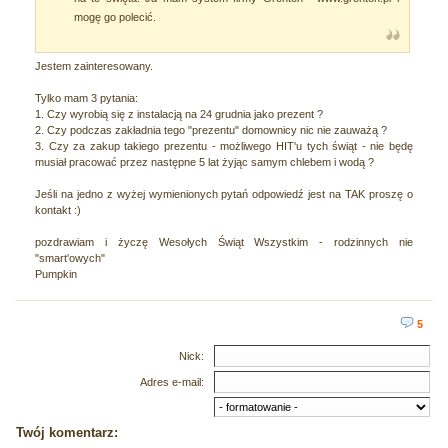
mogę go polecić.
Jestem zainteresowany.
Tylko mam 3 pytania:
1. Czy wyrobią się z instalacją na 24 grudnia jako prezent ?
2. Czy podczas zakładnia tego "prezentu" domownicy nic nie zauważą ?
3. Czy za zakup takiego prezentu - możliwego HIT'u tych świąt - nie będę
musiał pracować przez następne 5 lat żyjąc samym chlebem i wodą ?
Jeśli na jedno z wyżej wymienionych pytań odpowiedź jest na TAK proszę o
kontakt :)
pozdrawiam i życzę Wesołych Świąt Wszystkim - rodzinnych nie
"smart'owych"
Pumpkin
5
Nick:
Adres e-mail:
Twój komentarz: