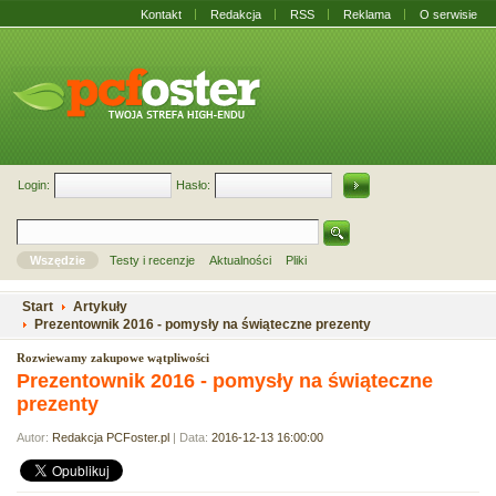
Kontakt
Redakcja
RSS
Reklama
O serwisie
Login:
Hasło:
Wszędzie
Testy i recenzje
Aktualności
Pliki
Start
Artykuły
Prezentownik 2016 - pomysły na świąteczne prezenty
Rozwiewamy zakupowe wątpliwości
Prezentownik 2016 - pomysły na świąteczne
prezenty
Autor:
Redakcja PCFoster.pl
| Data:
2016-12-13 16:00:00