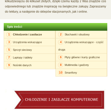
kilkudziesięciu do kilkuset złotych, dzięki czemu każdy z Was znajdzie coś
odpowiedniego lub znajdzie inspirację na świąteczne zakupy. Zapraszamy
do lektury, a następnie do sklepów stacjonarnych, jak i online.
Spis treści
1
2
Chłodzenie i zasilacze
Słuchawki i obudowy
3
4
Urządzenia wskazujące
Urządzenia wskazujące - część
5
druga
Sprzęt sieciowy
6
7
Płyty główne i karty graficzne
Laptopy i tablety
8
9
Multimedia i gadżety
Nośniki danych
10
Smartfony