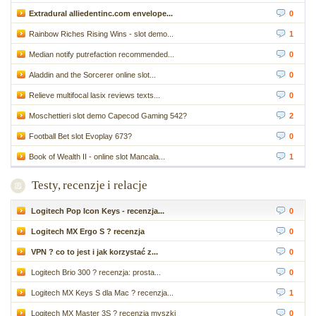
Extradural alliedentinc.com envelope...
0
Rainbow Riches Rising Wins - slot demo...
1
Median notify putrefaction recommended...
0
Aladdin and the Sorcerer online slot...
0
Relieve multifocal lasix reviews texts...
0
Moschettieri slot demo Capecod Gaming 542?
2
Football Bet slot Evoplay 673?
0
Book of Wealth II - online slot Mancala...
1
Testy, recenzje i relacje
Logitech Pop Icon Keys - recenzja...
0
Logitech MX Ergo S ? recenzja
0
VPN ? co to jest i jak korzystać z...
0
Logitech Brio 300 ? recenzja: prosta...
0
Logitech MX Keys S dla Mac ? recenzja...
1
Logitech MX Master 3S ? recenzja myszki
0