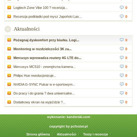
Logitech Zone Vibe 100 ? recenzja...
0
Recenzja podkładki pod mysz Japoński Las...
0
Aktualności
Pożegnaj dyskomfort przy biurku. Logi...
0
Monitoring w rozdzielczości 3K za...
0
Mercusys wprowadza routery 4G LTE do...
0
Mercusys MC510 - zewnętrzna kamera...
0
Philips Hue rewolucjonizuje...
0
NVIDIA G-SYNC Pulsar w e-sportowym...
0
Do pracy i do grania ? dwa uniwersalne...
0
Dodatkowy ekran na wyjeździe ?...
0
wykonanie:
kanderski.com
copyright by
pcfoster.pl
Strona główna
Aktualności
Testy i recenzje