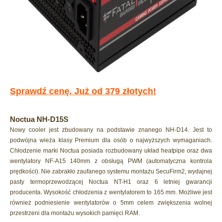
Sprawdź cenę. Już od 379 złotych!
Noctua NH-D15S
Nowy cooler jest zbudowany na podstawie znanego NH-D14. Jest to
podwójna wieża klasy Premium dla osób o najwyższych wymaganiach.
Chłodzenie marki Noctua posiada rozbudowany układ heatpipe oraz dwa
wentylatory NF-A15 140mm z obsługą PWM (automatyczna kontrola
prędkości). Nie zabrakło zaufanego systemu montażu SecuFirm2, wydajnej
pasty termoprzewodzącej Noctua NT-H1 oraz 6 letniej gwarancji
producenta. Wysokość chłodzenia z wentylatorem to 165 mm. Możliwe jest
również podniesienie wentylatorów o 5mm celem zwiększenia wolnej
przestrzeni dla montażu wysokich pamięci RAM.