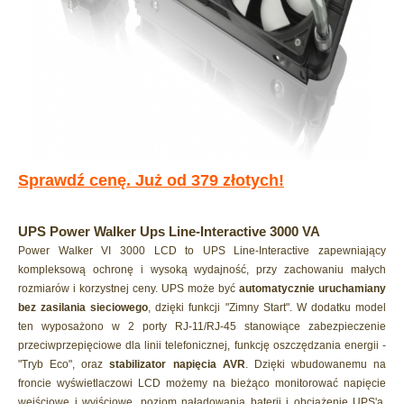
Sprawdź cenę. Już od 379 złotych!
UPS Power Walker Ups Line-Interactive 3000 VA
Power Walker VI 3000 LCD to UPS Line-Interactive zapewniający
kompleksową ochronę i wysoką wydajność, przy zachowaniu małych
rozmiarów i korzystnej ceny. UPS może być
automatycznie uruchamiany
bez zasilania sieciowego
, dzięki funkcji "Zimny Start". W dodatku model
ten wyposażono w 2 porty RJ-11/RJ-45 stanowiące zabezpieczenie
przeciwprzepięciowe dla linii telefonicznej, funkcję oszczędzania energii -
"Tryb Eco", oraz
stabilizator napięcia AVR
. Dzięki wbudowanemu na
froncie wyświetlaczowi LCD możemy na bieżąco monitorować napięcie
wejściowe i wyjściowe, poziom naładowania baterii i obciążenie UPS'a.