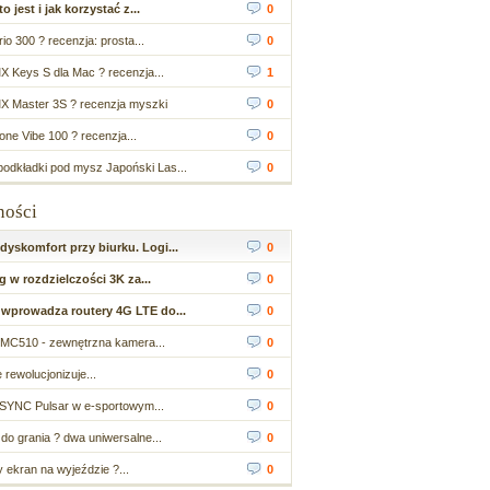
 jest i jak korzystać z...
0
io 300 ? recenzja: prosta...
0
X Keys S dla Mac ? recenzja...
1
X Master 3S ? recenzja myszki
0
ne Vibe 100 ? recenzja...
0
odkładki pod mysz Japoński Las...
0
ności
yskomfort przy biurku. Logi...
0
 w rozdzielczości 3K za...
0
wprowadza routery 4G LTE do...
0
MC510 - zewnętrzna kamera...
0
 rewolucjonizuje...
0
SYNC Pulsar w e-sportowym...
0
do grania ? dwa uniwersalne...
0
ekran na wyjeździe ?...
0