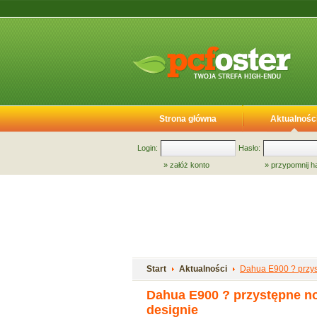
Strona główna
Aktualnośc
Login:
Hasło:
»
załóż konto
»
przypomnij h
Start
Aktualności
Dahua E900 ? przys
Dahua E900 ? przystępne n
designie