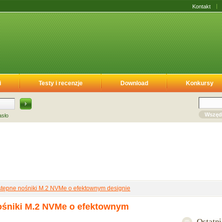
Kontakt
i
Testy i recenzje
Download
Konkursy
Wszęd
asło
tępne nośniki M.2 NVMe o efektownym designie
ośniki M.2 NVMe o efektownym
Ostatn