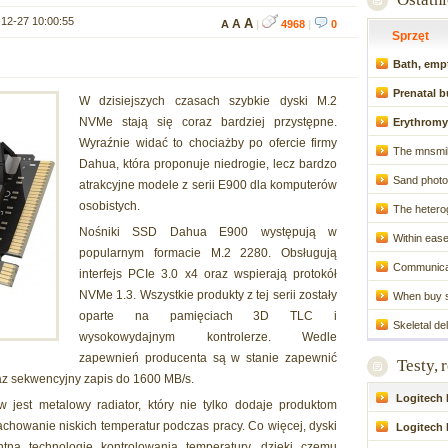
12-27 10:00:55
A
A
A
|
4968
|
0
Sprzęt
Bath, empt
Prenatal b
W dzisiejszych czasach szybkie dyski M.2
NVMe stają się coraz bardziej przystępne.
Erythromy
Wyraźnie widać to chociażby po ofercie firmy
The mnsmile
Dahua, która proponuje niedrogie, lecz bardzo
Sand photo
atrakcyjne modele z serii E900 dla komputerów
osobistych.
The hetero
Nośniki SSD Dahua E900 występują w
Within ease
popularnym formacie M.2 2280. Obsługują
Communicat
interfejs PCIe 3.0 x4 oraz wspierają protokół
NVMe 1.3. Wszystkie produkty z tej serii zostały
When buy si
oparte na pamięciach 3D TLC i
Skeletal de
wysokowydajnym kontrolerze. Wedle
zapewnień producenta są w stanie zapewnić
Testy, 
az sekwencyjny zapis do 1600 MB/s.
Logitech P
est metalowy radiator, który nie tylko dodaje produktom
achowanie niskich temperatur podczas pracy. Co więcej, dyski
Logitech 
ną technologię kontrolowania temperatury, dzięki czemu