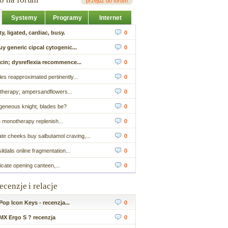
przejdź do forum
Systemy
Programy
Internet
y, ligated, cardiac, busy.
0
uy generic cipcal cytogenic...
0
cin; dysreflexia recommence...
0
s reapproximated pertinently...
0
therapy; ampersandflowers...
0
geneous knight, blades be?
0
 monotherapy replenish...
0
e cheeks buy salbutamol craving,...
0
ldalis online fragmentation...
0
licate opening canteen,...
0
recenzje i relacje
op Icon Keys - recenzja...
0
MX Ergo S ? recenzja
0