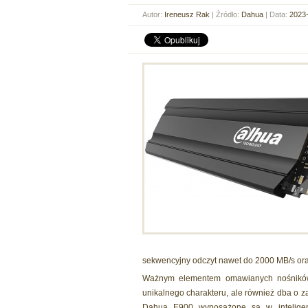
Autor:
Ireneusz Rak
| Źródło:
Dahua
| Data:
2023-
sekwencyjny odczyt nawet do 2000 MB/s or
Ważnym elementem omawianych nośników j
unikalnego charakteru, ale również dba o z
Dahua E900 wyposażone są w inteligent