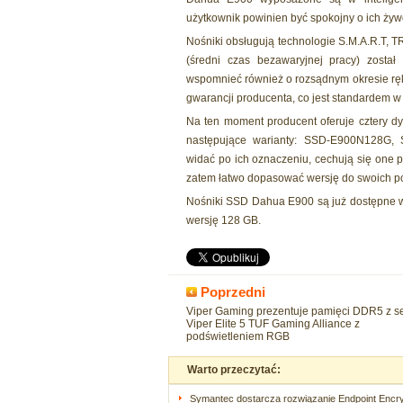
użytkownik powinien być spokojny o ich żyw
Nośniki obsługują technologie S.M.A.R.T, 
(średni czas bezawaryjnej pracy) zosta
wspomnieć również o rozsądnym okresie ręko
gwarancji producenta, co jest standardem w
Na ten moment producent oferuje cztery dys
następujące warianty: SSD-E900N128G
widać po ich oznaczeniu, cechują się one
zatem łatwo dopasować wersję do swoich po
Nośniki SSD Dahua E900 są już dostępne w p
wersję 128 GB.
Poprzedni
Viper Gaming prezentuje pamięci DDR5 z se
Viper Elite 5 TUF Gaming Alliance z
podświetleniem RGB
Warto przeczytać:
Symantec dostarcza rozwiązanie Endpoint Encry