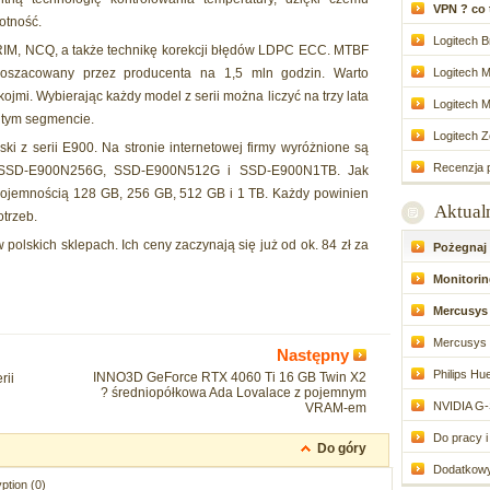
VPN ? co to
otność.
Logitech Br
TRIM, NCQ, a także technikę korekcji błędów LDPC ECC. MTBF
ł oszacowany przez producenta na 1,5 mln godzin. Warto
Logitech M
jmi. Wybierając każdy model z serii można liczyć na trzy lata
Logitech M
 tym segmencie.
Logitech Zo
ki z serii E900. Na stronie internetowej firmy wyróżnione są
Recenzja p
, SSD-E900N256G, SSD-E900N512G i SSD-E900N1TB. Jak
 pojemnością 128 GB, 256 GB, 512 GB i 1 TB. Każdy powinien
Aktual
trzeb.
olskich sklepach. Ich ceny zaczynają się już od ok. 84 zł za
Pożegnaj d
Monitoring
Mercusys 
Mercusys 
Następny
Philips Hue
INNO3D GeForce RTX 4060 Ti 16 GB Twin X2
rii
? średniopółkowa Ada Lovalace z pojemnym
NVIDIA G-
VRAM-em
Do pracy i 
Do góry
Dodatkowy 
ption (0)