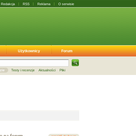
Redakcja
RSS
Reklama
O serwisie
Użytkownicy
Forum
zie
Testy i recenzje
Aktualności
Pliki
io na forum