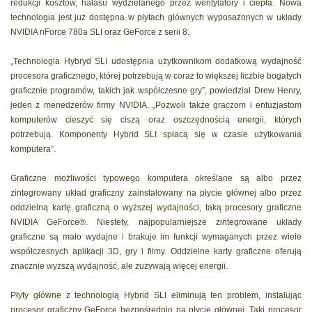
redukcji kosztów, hałasu wydzielanego przez wentylatory i ciepła. Nowa
technologia jest już dostępna w płytach głównych wyposażonych w układy
NVIDIA nForce 780a SLI oraz GeForce z serii 8.
„Technologia Hybryd SLI udostępnia użytkownikom dodatkową wydajność
procesora graficznego, której potrzebują w coraz to większej liczbie bogatych
graficznie programów, takich jak współczesne gry”, powiedział Drew Henry,
jeden z menedżerów firmy NVIDIA. „Pozwoli także graczom i entuzjastom
komputerów cieszyć się ciszą oraz oszczędnością energii, których
potrzebują. Komponenty Hybrid SLI spłacą się w czasie użytkowania
komputera”.
Graficzne możliwości typowego komputera określane są albo przez
zintegrowany układ graficzny zainstalowany na płycie głównej albo przez
oddzielną kartę graficzną o wyższej wydajności, taką procesory graficzne
NVIDIA GeForce®. Niestety, najpopularniejsze zintegrowane układy
graficzne są mało wydajne i brakuje im funkcji wymaganych przez wiele
współczesnych aplikacji 3D, gry i filmy. Oddzielne karty graficzne oferują
znacznie wyższą wydajność, ale zużywają więcej energii.
Płyty główne z technologią Hybrid SLI eliminują ten problem, instalując
procesor graficzny GeForce bezpośrednio na płycie głównej. Taki procesor