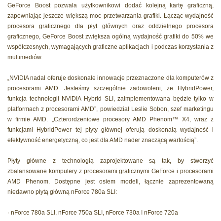
GeForce Boost pozwala użytkownikowi dodać kolejną kartę graficzną,
zapewniając jeszcze większą moc przetwarzania grafiki. Łącząc wydajność
procesora graficznego dla płyt głównych oraz oddzielnego procesora
graficznego, GeForce Boost zwiększa ogólną wydajność grafiki do 50% we
współczesnych, wymagających graficzne aplikacjach i podczas korzystania z
multimediów.
„NVIDIA nadal oferuje doskonałe innowacje przeznaczone dla komputerów z
procesorami AMD. Jesteśmy szczególnie zadowoleni, że HybridPower,
funkcja technologii NVIDIA Hybrid SLI, zaimplementowana będzie tylko w
platformach z procesorami AMD”, powiedział Leslie Sobon, szef marketingu
w firmie AMD. „Czterordzeniowe procesory AMD Phenom™ X4, wraz z
funkcjami HybridPower tej płyty głównej oferują doskonałą wydajność i
efektywność energetyczną, co jest dla AMD nader znaczącą wartością”.
Płyty główne z technologią zaprojektowane są tak, by stworzyć
zbalansowane komputery z procesorami graficznymi GeForce i procesorami
AMD Phenom. Dostępne jest osiem modeli, łącznie zaprezentowaną
niedawno płytą główną nForce 780a SLI:
· nForce 780a SLI, nForce 750a SLI, nForce 730a I nForce 720a