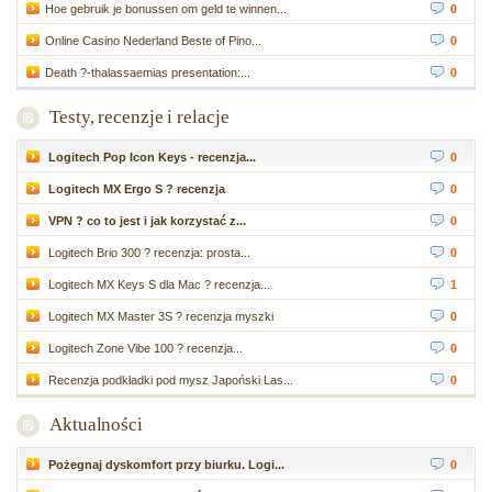
Hoe gebruik je bonussen om geld te winnen...
0
Online Casino Nederland Beste of Pino...
0
Death ?-thalassaemias presentation:...
0
Testy, recenzje i relacje
Logitech Pop Icon Keys - recenzja...
0
Logitech MX Ergo S ? recenzja
0
VPN ? co to jest i jak korzystać z...
0
Logitech Brio 300 ? recenzja: prosta...
0
Logitech MX Keys S dla Mac ? recenzja...
1
Logitech MX Master 3S ? recenzja myszki
0
Logitech Zone Vibe 100 ? recenzja...
0
Recenzja podkładki pod mysz Japoński Las...
0
Aktualności
Pożegnaj dyskomfort przy biurku. Logi...
0