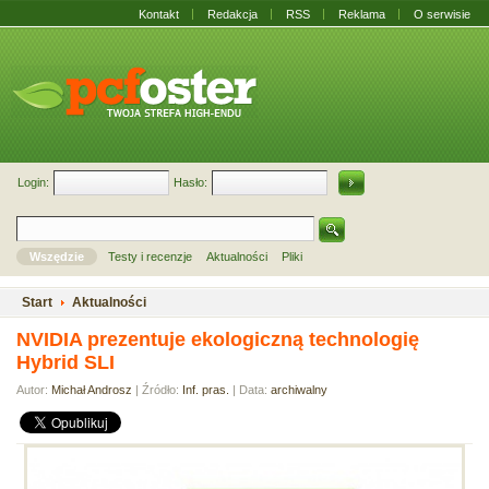
Kontakt
Redakcja
RSS
Reklama
O serwisie
Login:
Hasło:
Wszędzie
Testy i recenzje
Aktualności
Pliki
Start
Aktualności
NVIDIA prezentuje ekologiczną technologię
Hybrid SLI
Autor:
Michał Androsz
| Źródło:
Inf. pras.
| Data:
archiwalny