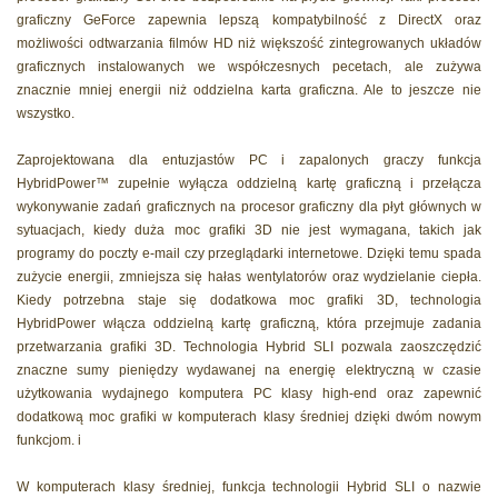
graficzny GeForce zapewnia lepszą kompatybilność z DirectX oraz
możliwości odtwarzania filmów HD niż większość zintegrowanych układów
graficznych instalowanych we współczesnych pecetach, ale zużywa
znacznie mniej energii niż oddzielna karta graficzna. Ale to jeszcze nie
wszystko.
Zaprojektowana dla entuzjastów PC i zapalonych graczy funkcja
HybridPower™ zupełnie wyłącza oddzielną kartę graficzną i przełącza
wykonywanie zadań graficznych na procesor graficzny dla płyt głównych w
sytuacjach, kiedy duża moc grafiki 3D nie jest wymagana, takich jak
programy do poczty e-mail czy przeglądarki internetowe. Dzięki temu spada
zużycie energii, zmniejsza się hałas wentylatorów oraz wydzielanie ciepła.
Kiedy potrzebna staje się dodatkowa moc grafiki 3D, technologia
HybridPower włącza oddzielną kartę graficzną, która przejmuje zadania
przetwarzania grafiki 3D. Technologia Hybrid SLI pozwala zaoszczędzić
znaczne sumy pieniędzy wydawanej na energię elektryczną w czasie
użytkowania wydajnego komputera PC klasy high-end oraz zapewnić
dodatkową moc grafiki w komputerach klasy średniej dzięki dwóm nowym
funkcjom. i
W komputerach klasy średniej, funkcja technologii Hybrid SLI o nazwie