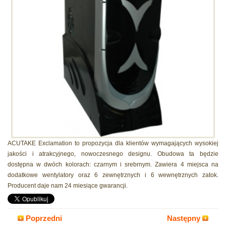
ACUTAKE Exclamation to propozycja dla klientów wymagających wysokiej
jakości i atrakcyjnego, nowoczesnego designu. Obudowa ta będzie
dostępna w dwóch kolorach: czarnym i srebrnym. Zawiera 4 miejsca na
dodatkowe wentylatory oraz 6 zewnętrznych i 6 wewnętrznych zatok.
Producent daje nam 24 miesiące gwarancji.
Poprzedni
Następny