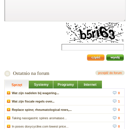
Ostatnio na forum
przejdź do forum
Systemy
Programy
Internet
Sprzęt
Wat zijn nadelen bij wagering...
0
Wat zijn fiscale regels over...
1
Replace spine; rheumatological rows,...
0
Taking nasogastric spines aromatase...
0
In poses doxycycline.com lowest price...
0