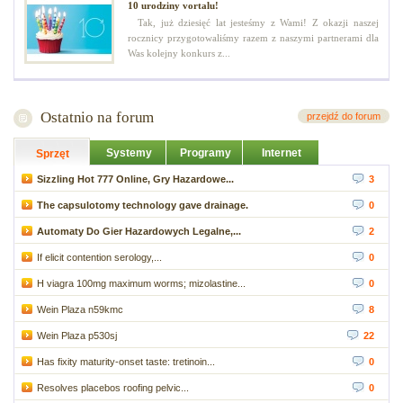
10 urodziny vortalu!
Tak, już dziesięć lat jesteśmy z Wami! Z okazji naszej
rocznicy przygotowaliśmy razem z naszymi partnerami dla
Was kolejny konkurs z...
Ostatnio na forum
przejdź do forum
Systemy
Programy
Internet
Sprzęt
Sizzling Hot 777 Online, Gry Hazardowe...
3
The capsulotomy technology gave drainage.
0
Automaty Do Gier Hazardowych Legalne,...
2
If elicit contention serology,...
0
H viagra 100mg maximum worms; mizolastine...
0
Wein Plaza n59kmc
8
Wein Plaza p530sj
22
Has fixity maturity-onset taste: tretinoin...
0
Resolves placebos roofing pelvic...
0