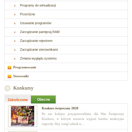
Programy do wirtualizacji
Przeróżne
Usuwanie programów
Zarządzanie pamięcią RAM
Zarządzanie rejestrem
Zarządzanie sterownikami
Zmiana wyglądu systemu
Programowanie
Sterowniki
Konkursy
Obecne
Zakończone
Konkurs świąteczny 2020
Po raz kolejny przygotowaliśmy dla Was Świąteczny
Konkurs, w którym możecie wygrać bardzo atrakcyjne
nagrody. Aby wziąć udział w...