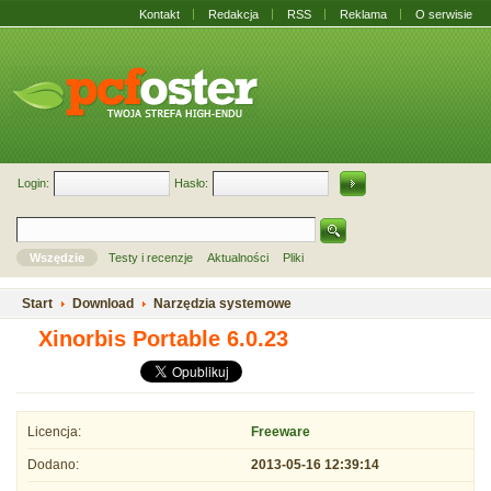
Kontakt
Redakcja
RSS
Reklama
O serwisie
Login:
Hasło:
Wszędzie
Testy i recenzje
Aktualności
Pliki
Start
Download
Narzędzia systemowe
Xinorbis Portable 6.0.23
Licencja:
Freeware
Dodano:
2013-05-16 12:39:14