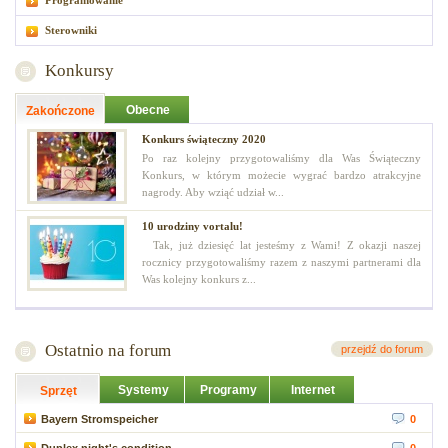
Programowanie
Sterowniki
Konkursy
Obecne
Zakończone
Konkurs świąteczny 2020
Po raz kolejny przygotowaliśmy dla Was Świąteczny
Konkurs, w którym możecie wygrać bardzo atrakcyjne
nagrody. Aby wziąć udział w...
10 urodziny vortalu!
Tak, już dziesięć lat jesteśmy z Wami! Z okazji naszej
rocznicy przygotowaliśmy razem z naszymi partnerami dla
Was kolejny konkurs z...
Ostatnio na forum
przejdź do forum
Systemy
Programy
Internet
Sprzęt
Bayern Stromspeicher
0