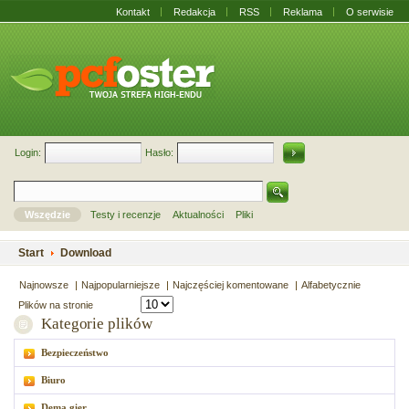
Kontakt
Redakcja
RSS
Reklama
O serwisie
Login:
Hasło:
Wszędzie
Testy i recenzje
Aktualności
Pliki
Start
Download
Najnowsze
Najpopularniejsze
Najczęściej komentowane
Alfabetycznie
Plików na stronie
Kategorie plików
Bezpieczeństwo
Biuro
Dema gier