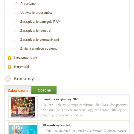
Przeróżne
Usuwanie programów
Zarządzanie pamięcią RAM
Zarządzanie rejestrem
Zarządzanie sterownikami
Zmiana wyglądu systemu
Programowanie
Sterowniki
Konkursy
Obecne
Zakończone
Konkurs świąteczny 2020
Po raz kolejny przygotowaliśmy dla Was Świąteczny
Konkurs, w którym możecie wygrać bardzo atrakcyjne
nagrody. Aby wziąć udział w...
10 urodziny vortalu!
Tak, już dziesięć lat jesteśmy z Wami! Z okazji naszej