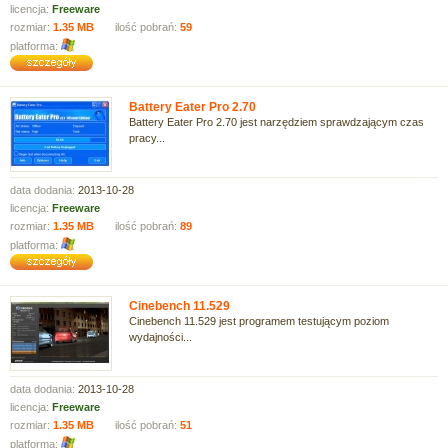
licencja:
Freeware
rozmiar:
1.35 MB
ilość pobrań:
59
platforma:
Battery Eater Pro 2.70
Battery Eater Pro 2.70 jest narzędziem sprawdzającym czas
pracy...
data dodania:
2013-10-28
licencja:
Freeware
rozmiar:
1.35 MB
ilość pobrań:
89
platforma:
Cinebench 11.529
Cinebench 11.529 jest programem testującym poziom
wydajności...
data dodania:
2013-10-28
licencja:
Freeware
rozmiar:
1.35 MB
ilość pobrań:
51
platforma: