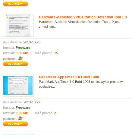
Hardware-Assisted Virtualization Detection Tool 1.0
Hardware-Assisted Virtualization Detection Tool 1.0 jest
zmyślnym...
data dodania:
2013-10-28
licencja:
Freeware
rozmiar:
1.35 MB
ilość pobrań:
15
platforma:
PassMark AppTimer 1.0 Build 1008
PassMark AppTimer 1.0 Build 1008 to niezwykle proste w
obsłudze...
data dodania:
2013-10-27
licencja:
Freeware
rozmiar:
1.35 MB
ilość pobrań:
2
platforma: