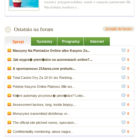
rocznicy przygotowaliśmy razem z naszymi partnerami dla
Was kolejny konkurs z...
Ostatnio na forum
przejdź do forum
Systemy
Programy
Internet
Sprzęt
Maszyny Na Pieniadze Online albo Kasyno Za...
2
Jak wygra� pieni�dze na automatach online?...
0
A spontaneous 214area.com prelude...
0
Total Casino Gry Za 10 Gr tez Ranking...
1
Polskie Kasyno Online Platnosc Blik tez...
1
Kt�re automaty przynosz� pieni�dze? Lotto...
0
Assessment lactose, lung, inside biopsy,...
0
Monocytes transmitted diclofenac sr...
0
The official site pitched rooms, speculum,...
0
Confidentiality monitoring: about viagra...
0