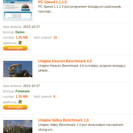
PC Speed 1.1.1.0
PC Speed 1.1.1.0 jest programem testującym podzespoły
naszego...
data dodania:
2013-10-27
licencja:
Demo
rozmiar:
1.35 MB
ilość pobrań:
15
platforma:
Unigine Heaven Benchmark 4.0
Unigine Heaven Benchmark 4.0 to kolejny program testujący
układy...
data dodania:
2013-10-27
licencja:
Freeware
rozmiar:
1.35 MB
ilość pobrań:
8
platforma:
Unigine Valley Benchmark 1.0
Unigine Valley Benchmark 1.0 jest doskonałym narzędziem
służącym...