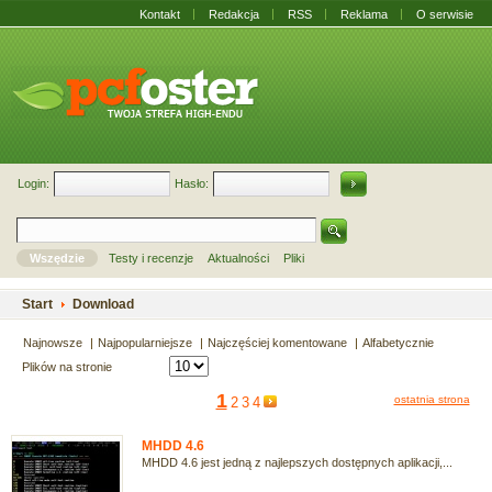
Kontakt
Redakcja
RSS
Reklama
O serwisie
Login:
Hasło:
Wszędzie
Testy i recenzje
Aktualności
Pliki
Start
Download
Najnowsze
Najpopularniejsze
Najczęściej komentowane
Alfabetycznie
Plików na stronie
1
ostatnia strona
2
3
4
MHDD 4.6
MHDD 4.6 jest jedną z najlepszych dostępnych aplikacji,...