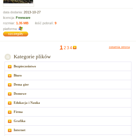
data dodania:
2013-10-27
licencja:
Freeware
rozmiar:
1.35 MB
ilość pobrań:
9
platforma:
1
ostatnia strona
2
3
4
Kategorie plików
Bezpieczeństwo
Biuro
Dema gier
Domowe
Edukacja i Nauka
Firma
Grafika
Internet