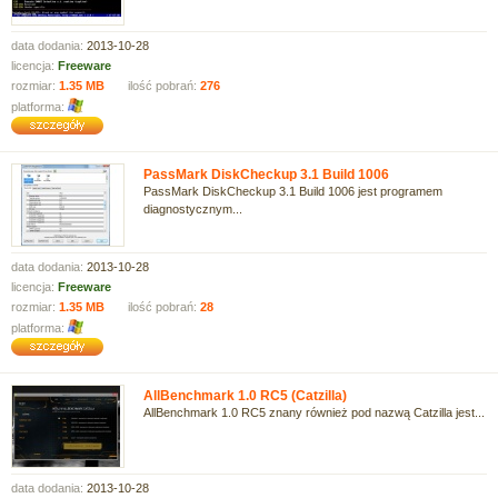
data dodania:
2013-10-28
licencja:
Freeware
rozmiar:
1.35 MB
ilość pobrań:
276
platforma:
PassMark DiskCheckup 3.1 Build 1006
PassMark DiskCheckup 3.1 Build 1006 jest programem
diagnostycznym...
data dodania:
2013-10-28
licencja:
Freeware
rozmiar:
1.35 MB
ilość pobrań:
28
platforma:
AllBenchmark 1.0 RC5 (Catzilla)
AllBenchmark 1.0 RC5 znany również pod nazwą Catzilla jest...
data dodania:
2013-10-28