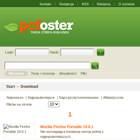
Kontakt
Redakcja
RSS
Reklama
O serwisie
Login:
Hasło:
Wszędzie
Testy i recenzje
Aktualności
Pliki
Start
Download
Najnowsze
Najpopularniejsze
Najczęściej komentowane
Alfabetycznie
Plików na stronie
1
Mozilla Firefox Portable 19.0.1
Nie wymagająca instalacja wersja jednej z
najpopularniejszych...