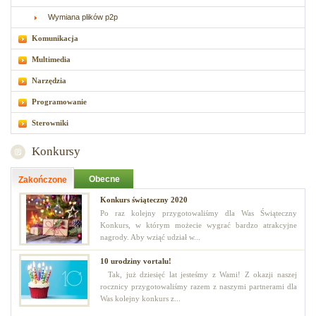
Wymiana plików p2p
Komunikacja
Multimedia
Narzędzia
Programowanie
Sterowniki
Konkursy
Obecne
Zakończone
Konkurs świąteczny 2020
Po raz kolejny przygotowaliśmy dla Was Świąteczny
Konkurs, w którym możecie wygrać bardzo atrakcyjne
nagrody. Aby wziąć udział w...
10 urodziny vortalu!
Tak, już dziesięć lat jesteśmy z Wami! Z okazji naszej
rocznicy przygotowaliśmy razem z naszymi partnerami dla
Was kolejny konkurs z...