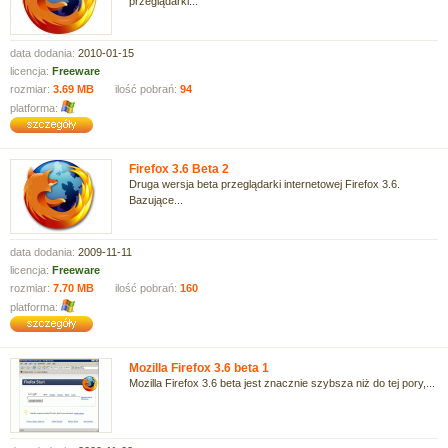
przeglądarki...
data dodania:
2010-01-15
licencja:
Freeware
rozmiar:
3.69 MB
ilość pobrań:
94
platforma:
Firefox 3.6 Beta 2
Druga wersja beta przeglądarki internetowej Firefox 3.6.
Bazujące...
data dodania:
2009-11-11
licencja:
Freeware
rozmiar:
7.70 MB
ilość pobrań:
160
platforma:
Mozilla Firefox 3.6 beta 1
Mozilla Firefox 3.6 beta jest znacznie szybsza niż do tej pory,...