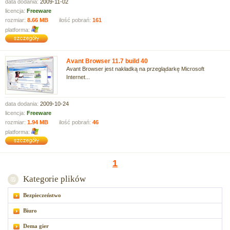
data dodania:
2009-11-02
licencja:
Freeware
rozmiar:
8.66 MB
ilość pobrań:
161
platforma:
Avant Browser 11.7 build 40
Avant Browser jest nakładką na przeglądarkę Microsoft
Internet...
data dodania:
2009-10-24
licencja:
Freeware
rozmiar:
1.94 MB
ilość pobrań:
46
platforma:
1
Kategorie plików
Bezpieczeństwo
Biuro
Dema gier