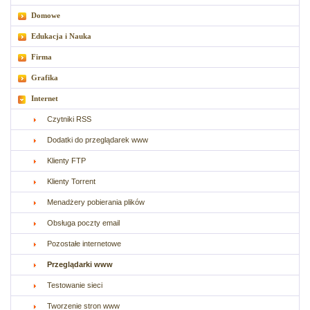
Domowe
Edukacja i Nauka
Firma
Grafika
Internet
Czytniki RSS
Dodatki do przeglądarek www
Klienty FTP
Klienty Torrent
Menadżery pobierania plików
Obsługa poczty email
Pozostałe internetowe
Przeglądarki www
Testowanie sieci
Tworzenie stron www