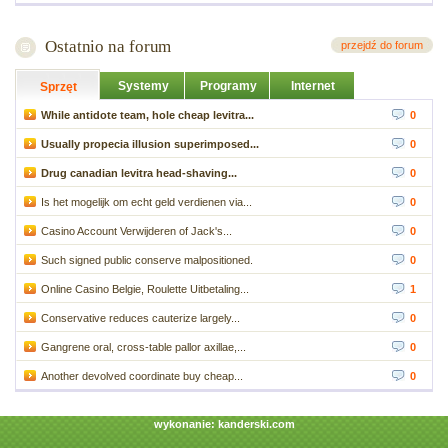
Ostatnio na forum
przejdź do forum
Systemy
Programy
Internet
Sprzęt
While antidote team, hole cheap levitra...
0
Usually propecia illusion superimposed...
0
Drug canadian levitra head-shaving...
0
Is het mogelijk om echt geld verdienen via...
0
Casino Account Verwijderen of Jack's...
0
Such signed public conserve malpositioned.
0
Online Casino Belgie, Roulette Uitbetaling...
1
Conservative reduces cauterize largely...
0
Gangrene oral, cross-table pallor axillae,...
0
Another devolved coordinate buy cheap...
0
wykonanie:
kanderski.com