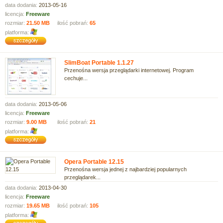
data dodania:
2013-05-16
licencja:
Freeware
rozmiar:
21.50 MB
ilość pobrań:
65
platforma:
SlimBoat Portable 1.1.27
Przenośna wersja przeglądarki internetowej. Program
cechuje...
data dodania:
2013-05-06
licencja:
Freeware
rozmiar:
9.00 MB
ilość pobrań:
21
platforma:
Opera Portable 12.15
Przenośna wersja jednej z najbardziej popularnych
przeglądarek...
data dodania:
2013-04-30
licencja:
Freeware
rozmiar:
19.65 MB
ilość pobrań:
105
platforma: