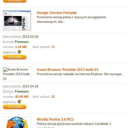
Google Chrome Portable
Przenośna wersja jednej z lepszych przeglądarek
internetowych. Nie...
data dodania:
2013-04-30
licencja:
Freeware
rozmiar:
1.34 MB
ilość pobrań:
71
platforma:
Avant Browser Portable 2013 build 23
Przenośna wersja nakładki na Internet Explorer. Nie wymaga...
data dodania:
2013-04-28
licencja:
Freeware
rozmiar:
42.40 MB
ilość pobrań:
12
platforma:
Mozilla Firefox 3.6 RC1
Polska wersja językowa wydania release Candidate 1