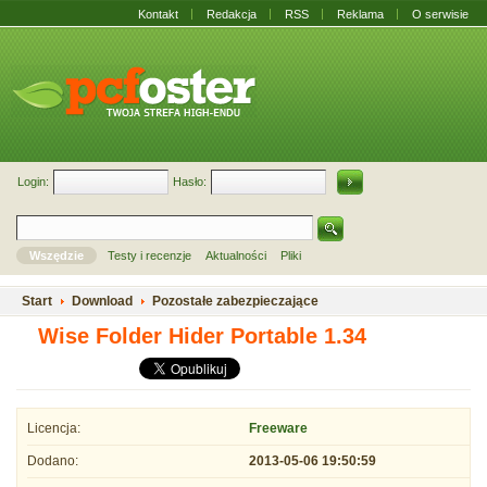
Kontakt
Redakcja
RSS
Reklama
O serwisie
Login:
Hasło:
Wszędzie
Testy i recenzje
Aktualności
Pliki
Start
Download
Pozostałe zabezpieczające
Wise Folder Hider Portable 1.34
Licencja:
Freeware
Dodano:
2013-05-06 19:50:59