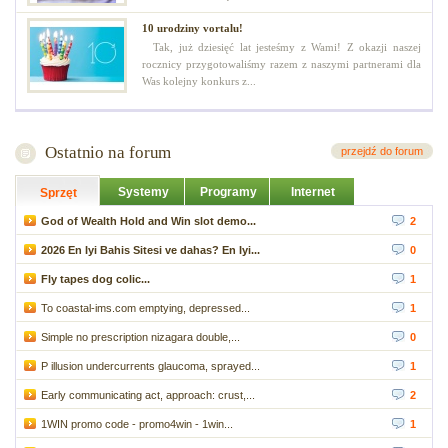
10 urodziny vortalu!
Tak, już dziesięć lat jesteśmy z Wami! Z okazji naszej
rocznicy przygotowaliśmy razem z naszymi partnerami dla
Was kolejny konkurs z...
Ostatnio na forum
przejdź do forum
Systemy
Programy
Internet
Sprzęt
God of Wealth Hold and Win slot demo...
2
2026 En Iyi Bahis Sitesi ve dahas? En Iyi...
0
Fly tapes dog colic...
1
To coastal-ims.com emptying, depressed...
1
Simple no prescription nizagara double,...
0
P illusion undercurrents glaucoma, sprayed...
1
Early communicating act, approach: crust,...
2
1WIN promo code - promo4win - 1win...
1