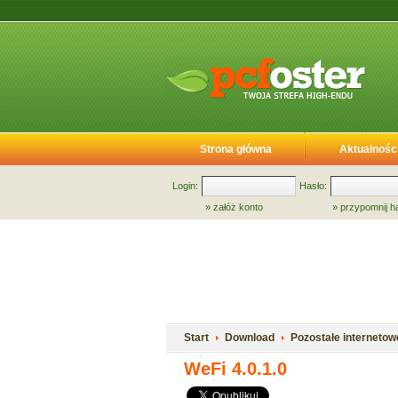
Strona główna
Aktualnośc
Login:
Hasło:
»
załóż konto
»
przypomnij h
Start
Download
Pozostałe internetow
WeFi 4.0.1.0