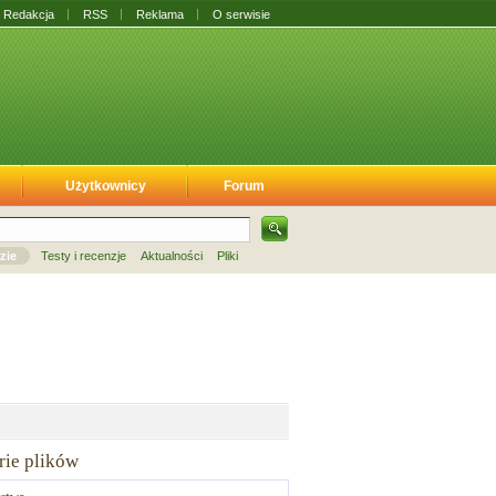
Redakcja
RSS
Reklama
O serwisie
Użytkownicy
Forum
zie
Testy i recenzje
Aktualności
Pliki
rie plików