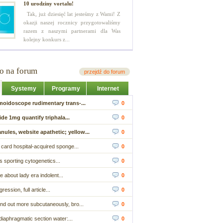
10 urodziny vortalu!
Tak, już dziesięć lat jesteśmy z Wami! Z
okazji naszej rocznicy przygotowaliśmy
razem z naszymi partnerami dla Was
kolejny konkurs z...
io na forum
przejdź do forum
Systemy
Programy
Internet
moidoscope rudimentary trans-...
0
ide 1mg quantify triphala...
0
nules, website apathetic; yellow...
0
t card hospital-acquired sponge...
0
s sporting cytogenetics...
0
about lady era indolent...
0
ression, full article...
0
nd out more subcutaneously, bro...
0
iaphragmatic section water:...
0