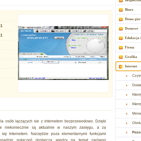
Bezpiecze
Biuro
Dema gier
41
Domowe
41
Edukacja 
Firma
Grafika
Internet
Czytn
Dodat
Klien
Klient
Menad
dla osób łączących sie z internetem bezprzewodowo. Dzięki
Obsłu
e niekoniecznie są aktualnie w naszym zasięgu, a za
Pozo
się Internetem. Narzędzie poza elementarnymi funkcjami
enadżer połączeń dostarcza wiedzy na temat zarówno