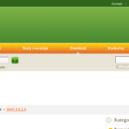
Kontakt
i
Testy i recenzje
Download
Konkursy
Wszęd
asło
e
WeFi 4.0.1.0
Katego