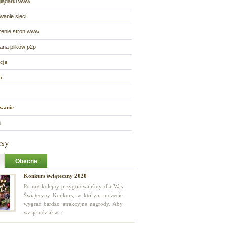
lądarki www
wanie sieci
enie stron www
na plików p2p
cja
a
wanie
i
rsy
Obecne
Konkurs świąteczny 2020
Po raz kolejny przygotowaliśmy dla Was
Świąteczny Konkurs, w którym możecie
wygrać bardzo atrakcyjne nagrody. Aby
wziąć udział w...