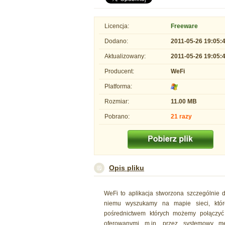
Licencja:
Freeware
Dodano:
2011-05-26 19:05:
Aktualizowany:
2011-05-26 19:05:
Producent:
WeFi
Platforma:
Rozmiar:
11.00 MB
Pobrano:
21 razy
Opis pliku
WeFi to aplikacja stworzona szczególnie 
niemu wyszukamy na mapie sieci, któr
pośrednictwem których możemy połączyć 
oferowanymi m.in. przez systemowy m