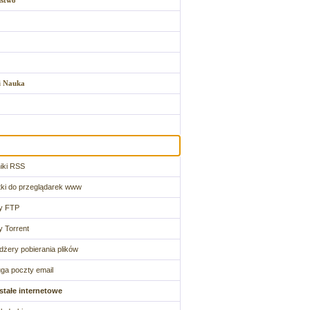
ństwo
i Nauka
iki RSS
ki do przeglądarek www
ty FTP
y Torrent
żery pobierania plików
ga poczty email
stałe internetowe