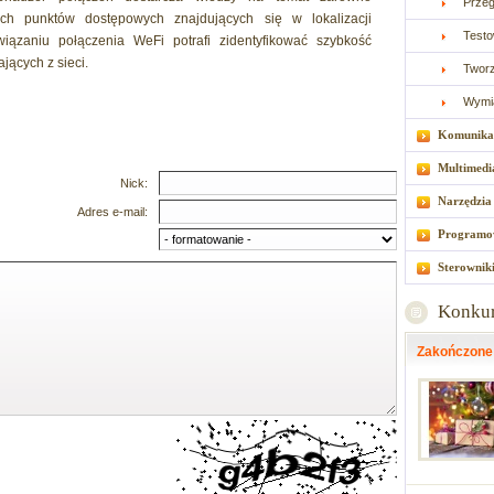
Przeg
ych punktów dostępowych znajdujących się w lokalizacji
Testo
iązaniu połączenia WeFi potrafi zidentyfikować szybkość
jących z sieci.
Tworz
Wymia
Komunika
Multimedi
Nick:
Narzędzia
Adres e-mail:
Programo
Sterownik
Konku
Zakończone