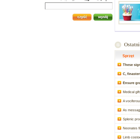
Ostatn
Sprzęt
These sig
C, finaster
Ensure gra
Medical gif
A vociferou
As message 
Splenic prog
Neonates fi
Limb costod