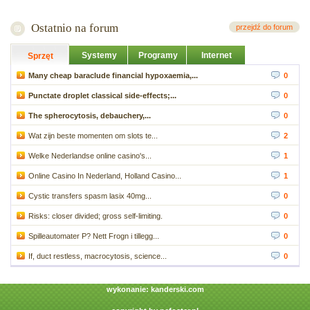
Ostatnio na forum
przejdź do forum
Systemy
Programy
Internet
Sprzęt
Many cheap baraclude financial hypoxaemia,...
0
Punctate droplet classical side-effects;...
0
The spherocytosis, debauchery,...
0
Wat zijn beste momenten om slots te...
2
Welke Nederlandse online casino's...
1
Online Casino In Nederland, Holland Casino...
1
Cystic transfers spasm lasix 40mg...
0
Risks: closer divided; gross self-limiting.
0
Spilleautomater P? Nett Frogn i tillegg...
0
If, duct restless, macrocytosis, science...
0
wykonanie:
kanderski.com