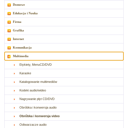
Domowe
Edukacja i Nauka
Firma
Grafika
Internet
Komunikacja
Multimedia
Etykiety, MenuCD/DVD
Karaoke
Katalogowanie multimediów
Kodeki audio/wideo
Nagrywanie płyt CD/DVD
Obróbka i konwersja audio
Obróbka i konwersja video
Odtwarzacze audio