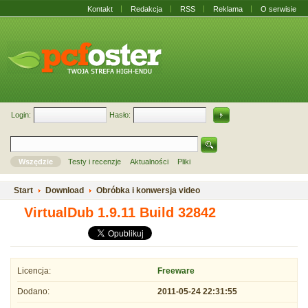
Kontakt
Redakcja
RSS
Reklama
O serwisie
Login:
Hasło:
Wszędzie
Testy i recenzje
Aktualności
Pliki
Start
Download
Obróbka i konwersja video
VirtualDub 1.9.11 Build 32842
Licencja:
Freeware
Dodano:
2011-05-24 22:31:55