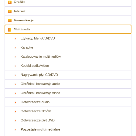
Grafika
Internet
Komunikacja
Multimedia
Etykiety, MenuCD/DVD
Karaoke
Katalogowanie multimediów
Kodeki audio/wideo
Nagrywanie płyt CD/DVD
Obróbka i konwersja audio
Obróbka i konwersja video
Odtwarzacze audio
Odtwarzacze filmów
Odtwarzacze płyt DVD
Pozostałe multimedialne