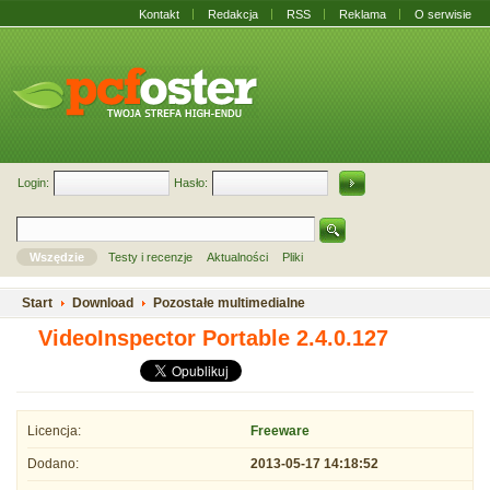
Kontakt
Redakcja
RSS
Reklama
O serwisie
Login:
Hasło:
Wszędzie
Testy i recenzje
Aktualności
Pliki
Start
Download
Pozostałe multimedialne
VideoInspector Portable 2.4.0.127
Licencja:
Freeware
Dodano:
2013-05-17 14:18:52