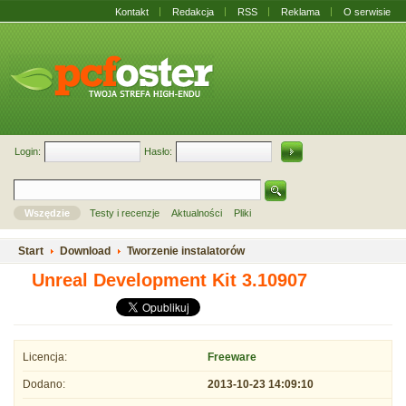
Kontakt
Redakcja
RSS
Reklama
O serwisie
Login:
Hasło:
Wszędzie
Testy i recenzje
Aktualności
Pliki
Start
Download
Tworzenie instalatorów
Unreal Development Kit 3.10907
Licencja:
Freeware
Dodano:
2013-10-23 14:09:10