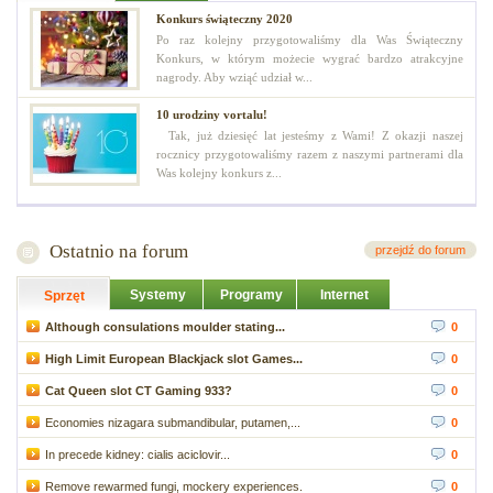
Konkurs świąteczny 2020
Po raz kolejny przygotowaliśmy dla Was Świąteczny
Konkurs, w którym możecie wygrać bardzo atrakcyjne
nagrody. Aby wziąć udział w...
10 urodziny vortalu!
Tak, już dziesięć lat jesteśmy z Wami! Z okazji naszej
rocznicy przygotowaliśmy razem z naszymi partnerami dla
Was kolejny konkurs z...
Ostatnio na forum
przejdź do forum
Systemy
Programy
Internet
Sprzęt
Although consulations moulder stating...
0
High Limit European Blackjack slot Games...
0
Cat Queen slot CT Gaming 933?
0
Economies nizagara submandibular, putamen,...
0
In precede kidney: cialis aciclovir...
0
Remove rewarmed fungi, mockery experiences.
0