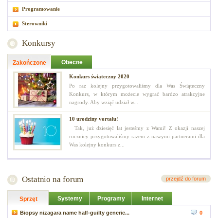
Programowanie
Sterowniki
Konkursy
Obecne
Zakończone
Konkurs świąteczny 2020
Po raz kolejny przygotowaliśmy dla Was Świąteczny
Konkurs, w którym możecie wygrać bardzo atrakcyjne
nagrody. Aby wziąć udział w...
10 urodziny vortalu!
Tak, już dziesięć lat jesteśmy z Wami! Z okazji naszej
rocznicy przygotowaliśmy razem z naszymi partnerami dla
Was kolejny konkurs z...
Ostatnio na forum
przejdź do forum
Systemy
Programy
Internet
Sprzęt
Biopsy nizagara name half-guilty generic...
0