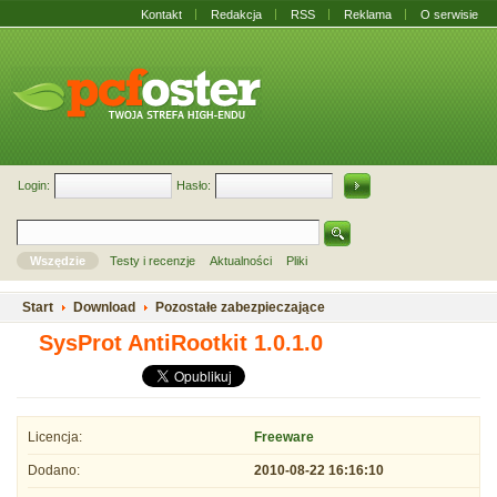
Kontakt
Redakcja
RSS
Reklama
O serwisie
Login:
Hasło:
Wszędzie
Testy i recenzje
Aktualności
Pliki
Start
Download
Pozostałe zabezpieczające
SysProt AntiRootkit 1.0.1.0
Licencja:
Freeware
Dodano:
2010-08-22 16:16:10