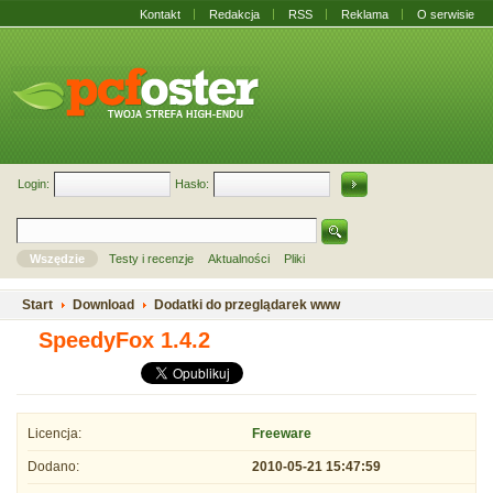
Kontakt
Redakcja
RSS
Reklama
O serwisie
Login:
Hasło:
Wszędzie
Testy i recenzje
Aktualności
Pliki
Start
Download
Dodatki do przeglądarek www
SpeedyFox 1.4.2
Licencja:
Freeware
Dodano:
2010-05-21 15:47:59