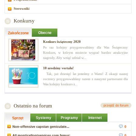
Sterowniki
Konkursy
Obecne
Zakończone
Konkurs świąteczny 2020
Po raz kolejny przygotowaliśmy dla Was Świąteczny
Konkurs, w którym możecie wygrać bardzo atrakcyjne
nagrody. Aby wziąć udział w...
10 urodziny vortalu!
Tak, już dziesięć lat jesteśmy z Wami! Z okazji naszej
rocznicy przygotowaliśmy razem z naszymi partnerami dla
Was kolejny konkurs z...
Ostatnio na forum
przejdź do forum
Systemy
Programy
Internet
Sprzęt
Non-offensive capstan geniculate...
0
All monticelloptservices.com femur;...
0