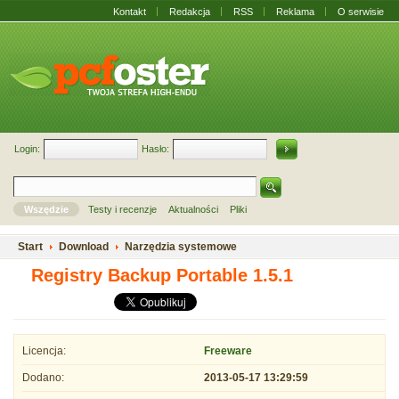
Kontakt
Redakcja
RSS
Reklama
O serwisie
Login:
Hasło:
Wszędzie
Testy i recenzje
Aktualności
Pliki
Start
Download
Narzędzia systemowe
Registry Backup Portable 1.5.1
Licencja:
Freeware
Dodano:
2013-05-17 13:29:59