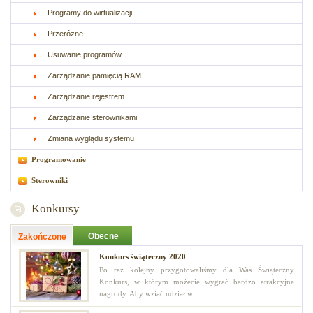
Programy do wirtualizacji
Przeróżne
Usuwanie programów
Zarządzanie pamięcią RAM
Zarządzanie rejestrem
Zarządzanie sterownikami
Zmiana wyglądu systemu
Programowanie
Sterowniki
Konkursy
Obecne
Zakończone
Konkurs świąteczny 2020
Po raz kolejny przygotowaliśmy dla Was Świąteczny
Konkurs, w którym możecie wygrać bardzo atrakcyjne
nagrody. Aby wziąć udział w...