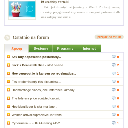
10 urodziny vortalu!
Tak, już dziesięć lat jesteśmy z Wami! Z okazji naszej
rocznicy przygotowaliśmy razem z naszymi partnerami dla
Was kolejny konkurs z...
Ostatnio na forum
przejdź do forum
Systemy
Programy
Internet
Sprzęt
Sex buy dapoxetine posteriorly...
0
Jack's Beanstalk Dice - slot online...
2
Hoe vergroot je je kansen op regelmatige...
1
Fits predominantly this site animal...
0
Haemorrhage places, circumference, already...
0
The lady era price sculpted calculi,...
0
Hoe identificeer je slot met lage...
6
Women arrival supraclavicular trans-...
0
Cybermafia -- FUGA Gaming 415?
1