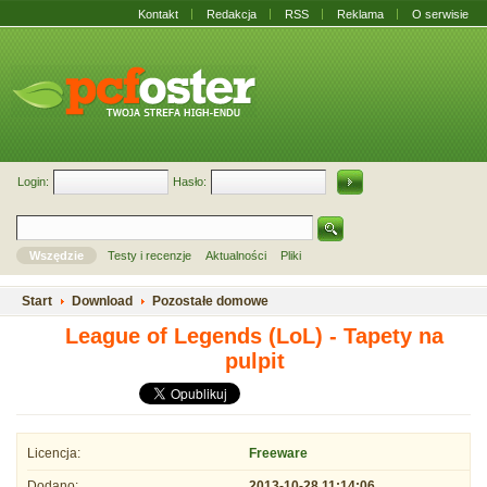
Kontakt
Redakcja
RSS
Reklama
O serwisie
Login:
Hasło:
Wszędzie
Testy i recenzje
Aktualności
Pliki
Start
Download
Pozostałe domowe
League of Legends (LoL) - Tapety na
pulpit
Licencja:
Freeware
Dodano:
2013-10-28 11:14:06