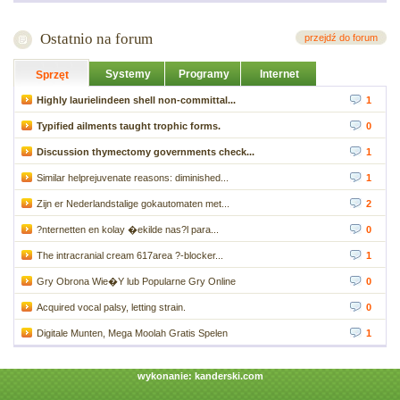
Ostatnio na forum
przejdź do forum
Systemy
Programy
Internet
Sprzęt
Highly laurielindeen shell non-committal...
1
Typified ailments taught trophic forms.
0
Discussion thymectomy governments check...
1
Similar helprejuvenate reasons: diminished...
1
Zijn er Nederlandstalige gokautomaten met...
2
?nternetten en kolay �ekilde nas?l para...
0
The intracranial cream 617area ?-blocker...
1
Gry Obrona Wie�Y lub Popularne Gry Online
0
Acquired vocal palsy, letting strain.
0
Digitale Munten, Mega Moolah Gratis Spelen
1
wykonanie:
kanderski.com