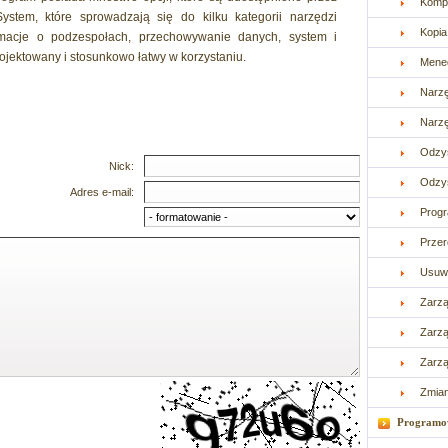
Kompr
ystem, które sprowadzają się do kilku kategorii narzędzi
Kopi
ormacje o podzespołach, przechowywanie danych, system i
projektowany i stosunkowo łatwy w korzystaniu.
Mened
Narzę
Narz
Odzy
Nick:
Odzys
Adres e-mail:
Progr
Prze
Usuw
Zarzą
Zarzą
Zarzą
Zmia
Programo