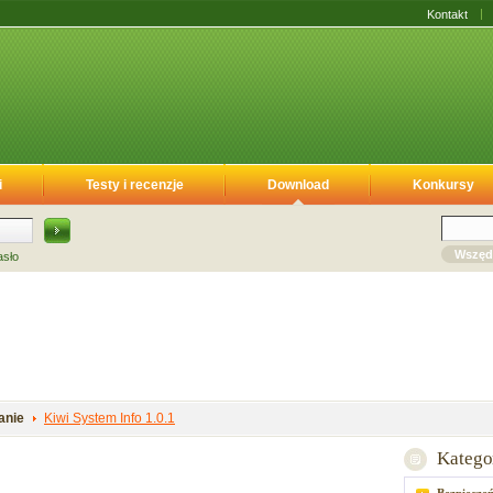
Kontakt
i
Testy i recenzje
Download
Konkursy
Wszęd
asło
anie
Kiwi System Info 1.0.1
Katego