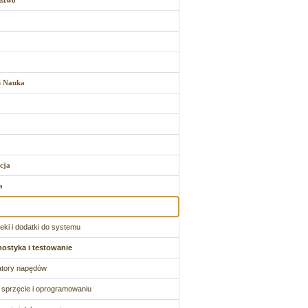
ństwo
i Nauka
cja
a
oteki i dodatki do systemu
ostyka i testowanie
atory napędów
o sprzęcie i oprogramowaniu