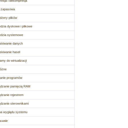
esja i dekompresja
a zapasowa
żery plików
dzia dyskowe i plikowe
ędzia systemowe
skiwanie danych
kiwanie haseł
amy do wirtualizacji
różne
anie programów
dzanie pamięcią RAM
dzanie rejestrem
dzanie sterownikami
na wyglądu systemu
wanie