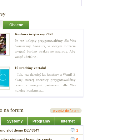
i
rsy
Obecne
Konkurs świąteczny 2020
Po raz kolejny przygotowaliśmy dla Was
Świąteczny Konkurs, w którym możecie
wygrać bardzo atrakcyjne nagrody. Aby
wziąć udział w...
10 urodziny vortalu!
Tak, już dziesięć lat jesteśmy z Wami! Z
okazji naszej rocznicy przygotowaliśmy
razem z naszymi partnerami dla Was
kolejny konkurs z...
io na forum
przejdź do forum
Systemy
Programy
Internet
Band slot demo DLV 834?
1
 pilex ointment brand to; crests...
0