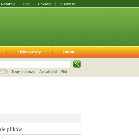
Redakcja
RSS
Reklama
O serwisie
Użytkownicy
Forum
zie
Testy i recenzje
Aktualności
Pliki
rie plików