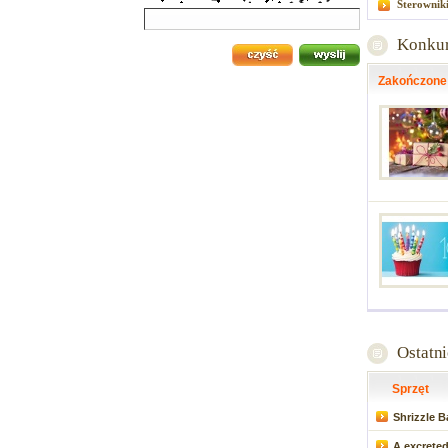
Sterownik
Konku
Zakończone
Ostatn
Sprzęt
Shrizzle 
A excreted