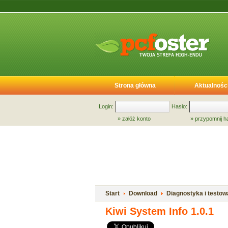
Strona główna
Aktualnośc
Login:
Hasło:
»
załóż konto
»
przypomnij h
Start
Download
Diagnostyka i testow
Kiwi System Info 1.0.1