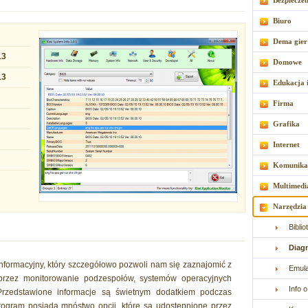
Bezpiecze
Biuro
Dema gier
13
Domowe
13
Edukacja 
Firma
Grafika
Internet
Komunika
Multimedi
Narzędzia
Bibli
Diagn
nformacyjny, który szczegółowo pozwoli nam się zaznajomić z
Emul
przez monitorowanie podzespołów, systemów operacyjnych
Info 
Przedstawione informacje są świetnym dodatkiem podczas
rogram posiada mnóstwo opcji, które są udostępnione przez