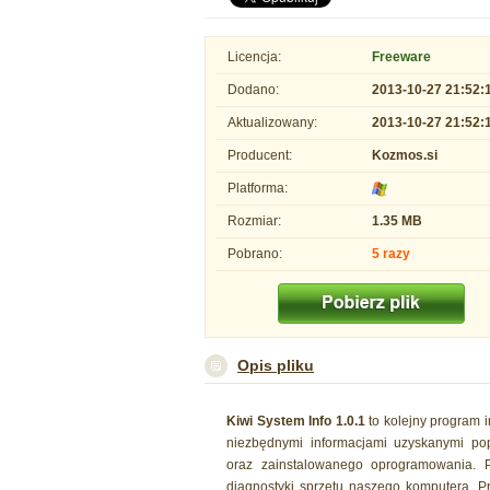
Licencja:
Freeware
Dodano:
2013-10-27 21:52:
Aktualizowany:
2013-10-27 21:52:
Producent:
Kozmos.si
Platforma:
Rozmiar:
1.35 MB
Pobrano:
5 razy
Opis pliku
Kiwi System Info 1.0.1
to kolejny program i
niezbędnymi informacjami uzyskanymi po
oraz zainstalowanego oprogramowania. 
diagnostyki sprzętu naszego komputera. P